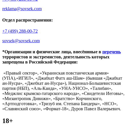
reklama@sovsek.com
Отдел распространения:
+7 (499) 288-00-72
sovsek@sovsek.com
*Организации и физические лица, внесённные в
перечень
террористов и экстремистов, деятельность которых
запрещена в Российской Федерации:
«Правый сектор», «Украинская повстанческая армия»
(УПА),«ИГИЛ», «Джабхат Фатх аш-Шам» (бывшая «Джабхат
ан-Нусра», «Джебхат ан-Нусра»), Национал-Большевистская
партия (НБП), «Аль-Каида», «УНА-УНСО», «Талибан»,
«Меджлис крымско-татарского народа», «Свидетели Иеговы»,
«Мизантропик Дивижн», «Братство» Корчинского,
«Артподготовка», «Тризуб им. Степана Бандеры», «НСО»,
«Славянский союз», «Формат-18», Дуров Павел Валерьевич.
18+