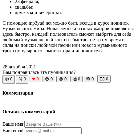
23 февраля;
свадьбы;
дружеской вечеринки.
С помощью mp3yad.net можно быть всегда в курсе новинок
музыкального мира. Новая музыка разных жанров появляется
здесь быстро, каждый пользователь сможет выбрать для себя
любимый музыкальный контент быстро, не тратя время и
силы на поиски любимой песни или нового музыкального
трека популярного композитора и исполнителя.
28 декабря 2021
Вам понравилась эта публикация?
👍
0
👎
0
❤
0
😆
0
😡
0
🤔
0
🙈
0
🧘‍♀️
0
Комментарии
Оставить комментарий
Ваше имя
Ваш email