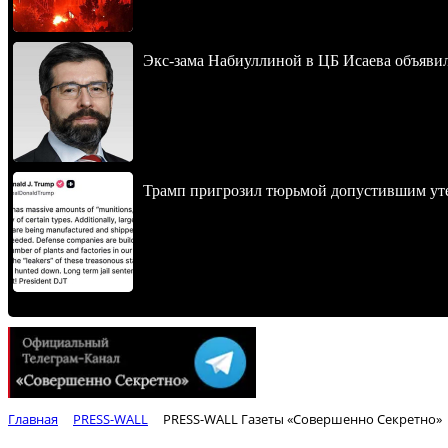
Экс-зама Набиуллиной в ЦБ Исаева объявил
Трамп пригрозил тюрьмой допустившим уте
Главная
PRESS-WALL
PRESS-WALL Газеты «Совершенно Секретно»