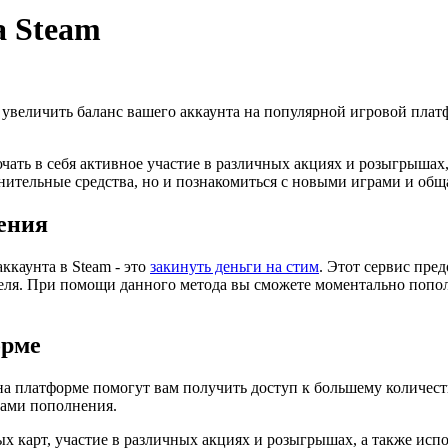
а Steam
увеличить баланс вашего аккаунта на популярной игровой плат
ать в себя активное участие в различных акциях и розыгрышах
лнительные средства, но и познакомиться с новыми играми и об
ения
каунта в Steam - это
закинуть деньги на стим
. Этот сервис пре
еля. При помощи данного метода вы сможете моментально попол
орме
 платформе помогут вам получить доступ к большему количеству
дами пополнения.
х карт, участие в различных акциях и розыгрышах, а также исп