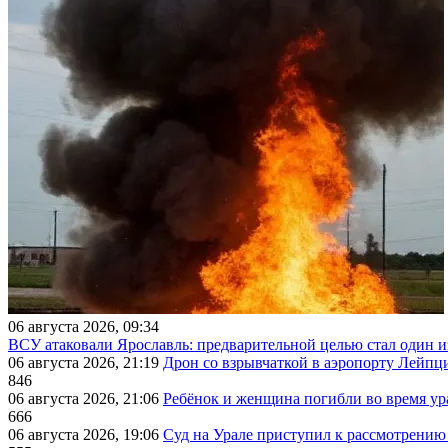
06 августа 2026, 09:34
ВСУ атаковали Ярославль: предварительной целью стал один
06 августа 2026, 21:19
Дрон со взрывчаткой в аэропорту Лейпци
846
06 августа 2026, 21:06
Ребёнок и женщина погибли во время ур
666
06 августа 2026, 19:06
Суд на Урале приступил к рассмотрени