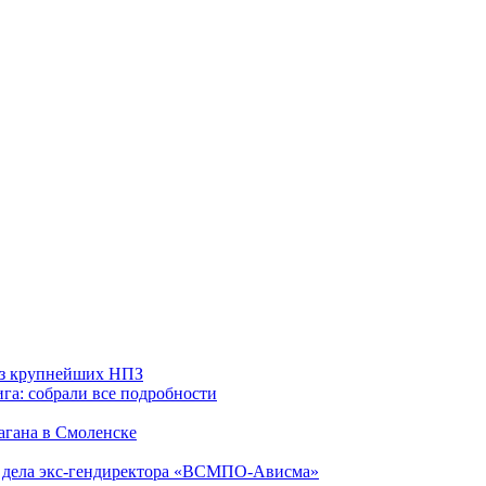
 из крупнейших НПЗ
га: собрали все подробности
агана в Смоленске
ю дела экс-гендиректора «ВСМПО-Ависма»