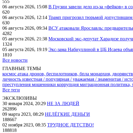
555
06 августа 2026, 15:08
В Грузии завели дело из-за «фейков» в с
620
06 августа 2026, 12:14
Трамп пригрозил тюрьмой допустившим 
630
06 августа 2026, 09:34
ВСУ атаковали Ярославль: предварител
4282
05 августа 2026, 21:38
Московский экс-депутат Харадизе получи
1324
05 августа 2026, 19:19
Экс-зама Набиуллиной в ЦБ Исаева объя
1810
Все новости
ГЛАВНЫЕ ТЕМЫ
космос
атака дронов, беспилотников, бпла
монархия, дворянств
личность известная / популярная / уважаемая / знаменитая / ис
преступления
мошенники
коррупция
миграционная политика,
Все теги
ЭКСКЛЮЗИВЫ
30 января 2024, 20:29
НЕ ЗА ЛЮДЕЙ
262896
09 марта 2023, 08:29
НЕЛЁГКИЕ ДЕНЬГИ
188667
02 ноября 2023, 08:35
ТРУДНОЕ ДЕТСТВО!
188818