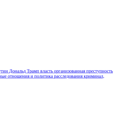
утин
Дональд Трамп
власть
организованная преступность
ные отношения и политика
расследования
криминал,