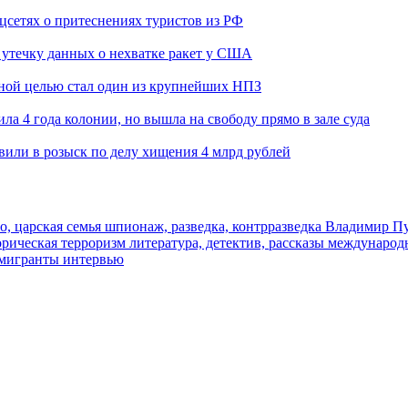
оцсетях о притеснениях туристов из РФ
утечку данных о нехватке ракет у США
ьной целью стал один из крупнейших НПЗ
ла 4 года колонии, но вышла на свободу прямо в зале суда
вили в розыск по делу хищения 4 млрд рублей
о, царская семья
шпионаж, разведка, контрразведка
Владимир П
торическая
терроризм
литература, детектив, рассказы
международ
 мигранты
интервью