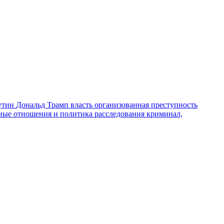
утин
Дональд Трамп
власть
организованная преступность
ные отношения и политика
расследования
криминал,