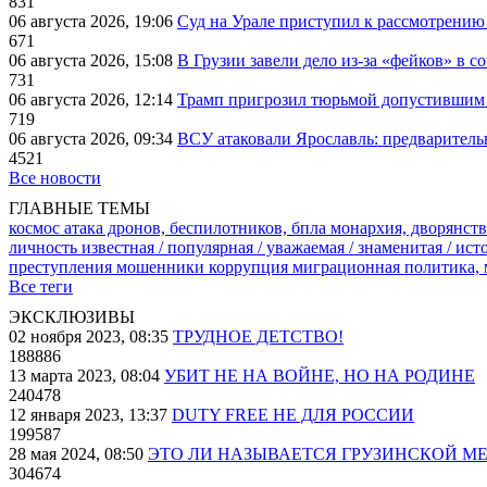
831
06 августа 2026, 19:06
Суд на Урале приступил к рассмотрени
671
06 августа 2026, 15:08
В Грузии завели дело из-за «фейков» в с
731
06 августа 2026, 12:14
Трамп пригрозил тюрьмой допустившим 
719
06 августа 2026, 09:34
ВСУ атаковали Ярославль: предварител
4521
Все новости
ГЛАВНЫЕ ТЕМЫ
космос
атака дронов, беспилотников, бпла
монархия, дворянств
личность известная / популярная / уважаемая / знаменитая / ис
преступления
мошенники
коррупция
миграционная политика,
Все теги
ЭКСКЛЮЗИВЫ
02 ноября 2023, 08:35
ТРУДНОЕ ДЕТСТВО!
188886
13 марта 2023, 08:04
УБИТ НЕ НА ВОЙНЕ, НО НА РОДИНЕ
240478
12 января 2023, 13:37
DUTY FREE НЕ ДЛЯ РОССИИ
199587
28 мая 2024, 08:50
ЭТО ЛИ НАЗЫВАЕТСЯ ГРУЗИНСКОЙ М
304674