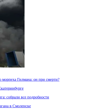
морпеха Гилмана: он при смерти?
 Екатеринбурге
га: собрали все подробности
агана в Смоленске