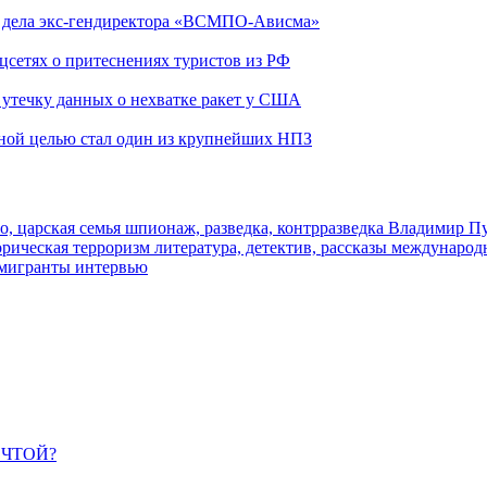
ю дела экс-гендиректора «ВСМПО-Ависма»
оцсетях о притеснениях туристов из РФ
утечку данных о нехватке ракет у США
ьной целью стал один из крупнейших НПЗ
о, царская семья
шпионаж, разведка, контрразведка
Владимир П
торическая
терроризм
литература, детектив, рассказы
международ
 мигранты
интервью
ЕЧТОЙ?