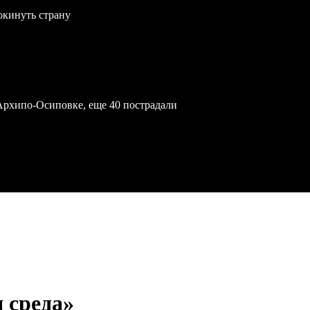
окинуть страну
Архипо-Осиповке, еще 40 пострадали
 среда»