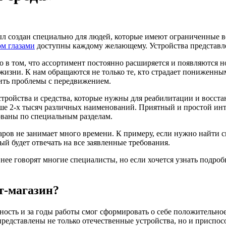
ыл создан специально для людей, которые имеют ограниченные в
ом глазами
доступны каждому желающему. Устройства представле
 в том, что ассортимент постоянно расширяется и появляются 
изни. К нам обращаются не только те, кто страдает пониженны
шить проблемы с передвижением.
стройства и средства, которые нужны для реабилитации и восста
е 2-х тысяч различных наименований. Приятный и простой инте
рованы по специальным разделам.
ров не занимает много времени. К примеру, если нужно найти с
ый будет отвечать на все заявленные требования.
 нее говорят многие специалисты, но если хочется узнать подроб
т-магазин?
ность и за годы работы смог сформировать о себе положительно
редставлены не только отечественные устройства, но и приспо