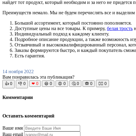
найдет тот продукт, который необходим и за него не придется 
Преимуществ немало. Мы не будем перечислять все и выделим
Большой ассортимент, который постоянно пополняется.
Доступные цены на все товары. К примеру,
белая трость
н
Индивидуальный подход к каждому клиенту.
Подробное описание продукции, а также возможность изу
Отзывчивый и высококвалифицированный персонал, кото
Заказы формируются быстро, и каждый покупатель сможет
Есть гарантия.
14 ноября 2022
Вам понравилась эта публикация?
👍
0
👎
0
❤
0
😆
0
😡
0
🤔
0
🙈
0
🧘‍♀️
0
Комментарии
Оставить комментарий
Ваше имя
Ваш email