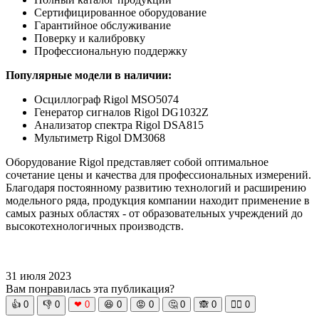
Сертифицированное оборудование
Гарантийное обслуживание
Поверку и калибровку
Профессиональную поддержку
Популярные модели в наличии:
Осциллограф Rigol MSO5074
Генератор сигналов Rigol DG1032Z
Анализатор спектра Rigol DSA815
Мультиметр Rigol DM3068
Оборудование Rigol представляет собой оптимальное
сочетание цены и качества для профессиональных измерений.
Благодаря постоянному развитию технологий и расширению
модельного ряда, продукция компании находит применение в
самых разных областях - от образовательных учреждений до
высокотехнологичных производств.
31 июля 2023
Вам понравилась эта публикация?
👍
0
👎
0
❤
0
😆
0
😡
0
🤔
0
🙈
0
🧘‍♀️
0