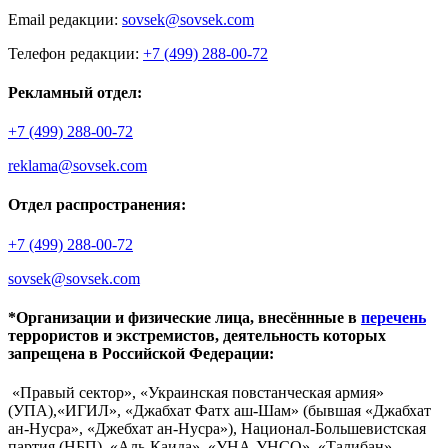
Email редакции:
sovsek@sovsek.com
Телефон редакции:
+7 (499) 288-00-72
Рекламный отдел:
+7 (499) 288-00-72
reklama@sovsek.com
Отдел распространения:
+7 (499) 288-00-72
sovsek@sovsek.com
*Организации и физические лица, внесённные в
перечень
террористов и экстремистов, деятельность которых
запрещена в Российской Федерации:
«Правый сектор», «Украинская повстанческая армия»
(УПА),«ИГИЛ», «Джабхат Фатх аш-Шам» (бывшая «Джабхат
ан-Нусра», «Джебхат ан-Нусра»), Национал-Большевистская
партия (НБП), «Аль-Каида», «УНА-УНСО», «Талибан»,