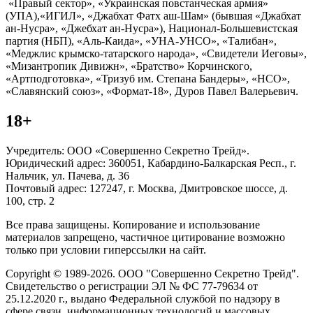
«Правый сектор», «Украинская повстанческая армия»
(УПА),«ИГИЛ», «Джабхат Фатх аш-Шам» (бывшая «Джабхат
ан-Нусра», «Джебхат ан-Нусра»), Национал-Большевистская
партия (НБП), «Аль-Каида», «УНА-УНСО», «Талибан»,
«Меджлис крымско-татарского народа», «Свидетели Иеговы»,
«Мизантропик Дивижн», «Братство» Корчинского,
«Артподготовка», «Тризуб им. Степана Бандеры», «НСО»,
«Славянский союз», «Формат-18», Дуров Павел Валерьевич.
18+
Учредитель: ООО «Совершенно Секретно Трейд».
Юридический адрес: 360051, Кабардино-Балкарская Респ., г.
Нальчик, ул. Пачева, д. 36
Почтовый адрес: 127247, г. Москва, Дмитровское шоссе, д.
100, стр. 2
Все права защищены. Копирование и использование
материалов запрещено, частичное цитирование возможно
только при условии гиперссылки на сайт.
Copyright © 1989-2026. ООО "Совершенно Секретно Трейд".
Свидетельство о регистрации ЭЛ № ФС 77-79634 от
25.12.2020 г., выдано Федеральной службой по надзору в
сфере связи, информационных технологий и массовых