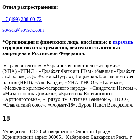
Отдел распространения:
+7 (499) 288-00-72
sovsek@sovsek.com
*Организации и физические лица, внесённные в
перечень
террористов и экстремистов, деятельность которых
запрещена в Российской Федерации:
«Правый сектор», «Украинская повстанческая армия»
(УПА),«ИГИЛ», «Джабхат Фатх аш-Шам» (бывшая «Джабхат
ан-Нусра», «Джебхат ан-Нусра»), Национал-Большевистская
партия (НБП), «Аль-Каида», «УНА-УНСО», «Талибан»,
«Меджлис крымско-татарского народа», «Свидетели Иеговы»,
«Мизантропик Дивижн», «Братство» Корчинского,
«Артподготовка», «Тризуб им. Степана Бандеры», «НСО»,
«Славянский союз», «Формат-18», Дуров Павел Валерьевич.
18+
Учредитель: ООО «Совершенно Секретно Трейд».
Юридический адрес: 360051, Кабардино-Балкарская Респ., г.