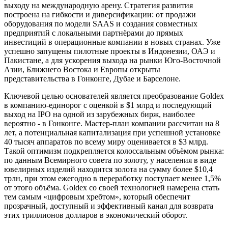
выходу на международную арену. Стратегия развития
построена на гибкости и диверсификации: от продажи
оборудования по модели SAAS и создания совместных
предприятий с локальными партнёрами до прямых
инвестиций в операционные компании в новых странах. Уже
успешно запущены пилотные проекты в Индонезии, ОАЭ и
Пакистане, а для ускорения выхода на рынки Юго-Восточной
Азии, Ближнего Востока и Европы открыты
представительства в Гонконге, Дубае и Барселоне.
Ключевой целью основателей является преобразование Goldex
в компанию-единорог с оценкой в $1 млрд и последующий
выход на IPO на одной из зарубежных бирж, наиболее
вероятно - в Гонконге. Мастер-план компании рассчитан на 8
лет, а потенциальная капитализация при успешной установке
40 тысяч аппаратов по всему миру оценивается в $3 млрд.
Такой оптимизм подкрепляется колоссальным объёмом рынка:
по данным Всемирного совета по золоту, у населения в виде
ювелирных изделий находится золота на сумму более $10,4
трлн, при этом ежегодно в переработку поступает менее 1,5%
от этого объёма. Goldex со своей технологией намерена стать
тем самым «цифровым хребтом», который обеспечит
прозрачный, доступный и эффективный канал для возврата
этих триллионов долларов в экономический оборот.