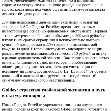
только увеличением количества точек, но и взрывным
спросом на услугу скупки на фоне рекордного роста цен на
золото, когда люди получают ощутимый стимул реализовать
лежащие без дела украшения.
Для финансирования дальнейшей экспансии и развития
технологий АО «Голдекс Ритейл» предлагает частным
инвесторам два основных финансовых инструмента. Первый
- это коммерческие облигации объёмом до 200 млн рублей с
пятилетним сроком обращения и исключительно высокой
купонной доходностью в 27% годовых, выплачиваемой
каждые 90 дней. Второй инструмент - внебиржевые акции,
размещаемые по номинальной стоимости 10 рублей за штуку
в рамках дополнительной эмиссии. Важнейшей особенностью
является опционное право: инвесторы, приобретающие
облигации, получают возможность докупить акции по
номиналу на сумму, составляющую 1/2, 1/3 или 1/4 от объёма
вложений в долговой инструмент, что создаёт мощный
стимул для комплексного инвестирования.
Goldex: стратегия глобальной экспансии и путь
к статусу единорога
Пока «Голдекс Ритейл» укрепляет позиции на внутреннем
рынке, головная компания Goldex Global активно готовится к