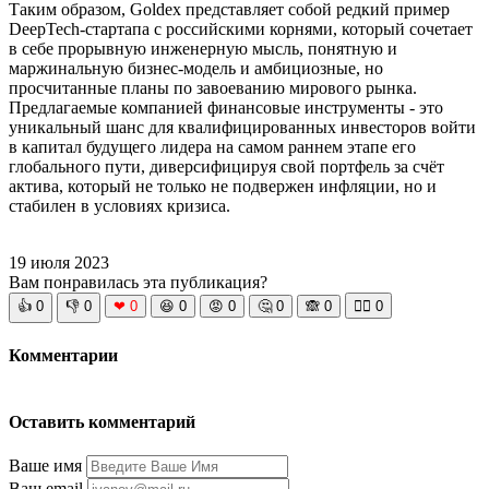
Таким образом, Goldex представляет собой редкий пример
DeepTech-стартапа с российскими корнями, который сочетает
в себе прорывную инженерную мысль, понятную и
маржинальную бизнес-модель и амбициозные, но
просчитанные планы по завоеванию мирового рынка.
Предлагаемые компанией финансовые инструменты - это
уникальный шанс для квалифицированных инвесторов войти
в капитал будущего лидера на самом раннем этапе его
глобального пути, диверсифицируя свой портфель за счёт
актива, который не только не подвержен инфляции, но и
стабилен в условиях кризиса.
19 июля 2023
Вам понравилась эта публикация?
👍
0
👎
0
❤
0
😆
0
😡
0
🤔
0
🙈
0
🧘‍♀️
0
Комментарии
Оставить комментарий
Ваше имя
Ваш email