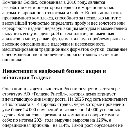
Компания Goldex, основанная в 2016 году, является
разработчиком и оператором первого в мире полностью
автоматизированного золотомата Goldex Robot - аппаратно-
программного комплекса, способного за несколько минут с
высочайшей точностью определить пробу и вес золотого или
серебряного изделия неразрушающим методом и моментально
выкупить его у владельца. Эта технология, не имеющая
аналогов в мире, решает фундаментальную проблему рынка -
высокие операционные издержки и невозможность
масштабирования традиционных форматов скупки, связанные
с необходимостью привлечения дорогостоящих экспертов-
оценщиков.
Инвестиции в надёжный бизнес: акции и
облигации Голдекс
Операционная деятельность в России осуществляется через
структуру АО «Голдекс Ритейл», которая демонстрирует
впечатляющую динамику роста. На 2025 год сеть насчитывает
24 золотомата в 14 городах страны, через которые проведено
уже более 54 000 измерений и заключено 14 000 успешных
сделок. Финансовые результаты компании говорят сами за
себя: по итогам 2024 года выручка выросла на 126%, а
операционная прибыль - на 114%. Такой рост обусловлен не