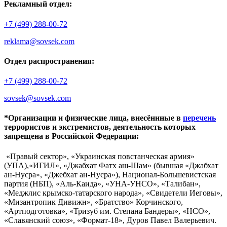
Рекламный отдел:
+7 (499) 288-00-72
reklama@sovsek.com
Отдел распространения:
+7 (499) 288-00-72
sovsek@sovsek.com
*Организации и физические лица, внесённные в
перечень
террористов и экстремистов, деятельность которых
запрещена в Российской Федерации:
«Правый сектор», «Украинская повстанческая армия»
(УПА),«ИГИЛ», «Джабхат Фатх аш-Шам» (бывшая «Джабхат
ан-Нусра», «Джебхат ан-Нусра»), Национал-Большевистская
партия (НБП), «Аль-Каида», «УНА-УНСО», «Талибан»,
«Меджлис крымско-татарского народа», «Свидетели Иеговы»,
«Мизантропик Дивижн», «Братство» Корчинского,
«Артподготовка», «Тризуб им. Степана Бандеры», «НСО»,
«Славянский союз», «Формат-18», Дуров Павел Валерьевич.