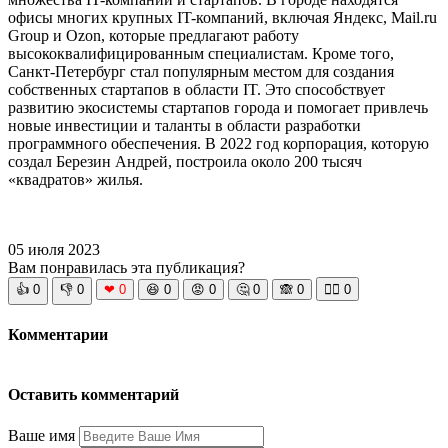
офисы многих крупных IT-компаний, включая Яндекс, Mail.ru
Group и Ozon, которые предлагают работу
высококвалифицированным специалистам. Кроме того,
Санкт-Петербург стал популярным местом для создания
собственных стартапов в области IT. Это способствует
развитию экосистемы стартапов города и помогает привлечь
новые инвестиции и таланты в области разработки
программного обеспечения. В 2022 год корпорация, которую
создал Березин Андрей, построила около 200 тысяч
«квадратов» жилья.
05 июля 2023
Вам понравилась эта публикация?
👍
0
👎
0
❤
0
😆
0
😡
0
🤔
0
🙈
0
🧘‍♀️
0
Комментарии
Оставить комментарий
Ваше имя