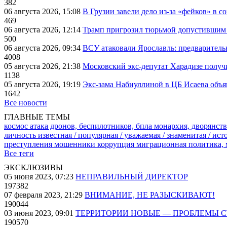
382
06 августа 2026, 15:08
В Грузии завели дело из-за «фейков» в с
469
06 августа 2026, 12:14
Трамп пригрозил тюрьмой допустившим 
500
06 августа 2026, 09:34
ВСУ атаковали Ярославль: предварител
4008
05 августа 2026, 21:38
Московский экс-депутат Харадизе получи
1138
05 августа 2026, 19:19
Экс-зама Набиуллиной в ЦБ Исаева объя
1642
Все новости
ГЛАВНЫЕ ТЕМЫ
космос
атака дронов, беспилотников, бпла
монархия, дворянств
личность известная / популярная / уважаемая / знаменитая / ис
преступления
мошенники
коррупция
миграционная политика,
Все теги
ЭКСКЛЮЗИВЫ
05 июня 2023, 07:23
НЕПРАВИЛЬНЫЙ ДИРЕКТОР
197382
07 февраля 2023, 21:29
ВНИМАНИЕ, НЕ РАЗЫСКИВАЮТ!
190044
03 июня 2023, 09:01
ТЕРРИТОРИИ НОВЫЕ — ПРОБЛЕМЫ 
190570