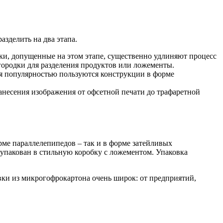
азделить на два этапа.
бки, допущенные на этом этапе, существенно удлиняют процесс
городки для разделения продуктов или ложементы.
я популярностью пользуются конструкции в форме
анесения изображения от офсетной печати до трафаретной
рме параллелепипедов – так и в форме затейливых
 упакован в стильную коробку с ложементом. Упаковка
вки из микрогофрокартона очень широк: от предприятий,