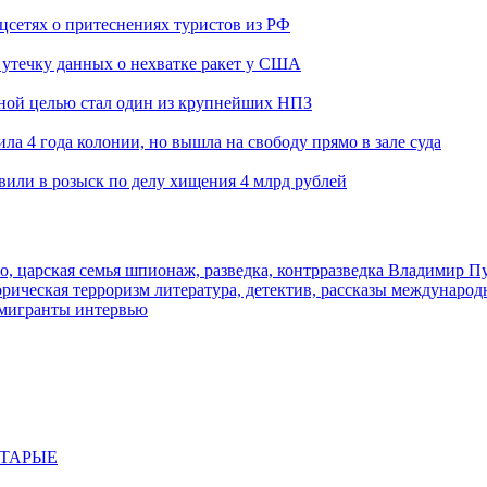
оцсетях о притеснениях туристов из РФ
утечку данных о нехватке ракет у США
ьной целью стал один из крупнейших НПЗ
ла 4 года колонии, но вышла на свободу прямо в зале суда
вили в розыск по делу хищения 4 млрд рублей
о, царская семья
шпионаж, разведка, контрразведка
Владимир П
торическая
терроризм
литература, детектив, рассказы
международ
 мигранты
интервью
СТАРЫЕ