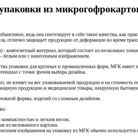
 упаковки из микрогофрокарто
бъективен, ведь она синтезирует в себе такие качества, как пр
иала, отлично защищает продукцию от деформации во время тран
- композитный материал, который состоит из нескольких тонких
– белым или с нанесенным изображением.
дства упаковки для крупных и промышленных форм, МГК имеет 
тенциал с точки зрения выбора дизайна.
ит, не влияет на вес упаковываемой продукции и на стоимость 
венирную продукцию и медицинские товары, некрупную бытовую
 сложной формы, изделий со сложным дизайном.
ва:
 компактностью и легким весом.
ов из мелованного картона.
анесения изображения на упаковку из МГК обычно используется 