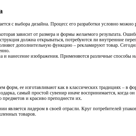
а
ется с выбора дизайна. Процесс его разработки условно можно р
 которая зависит от размера и формы желаемого результата. Оши
нструкция должна открываться, потребуются ли внутренние пере
полняют дополнительную функцию – рекламируют товар. Сегодн
енно.
на и нанесение изображения. Применяются различные способы н
м форм, ее изготавливают как в классических традициях – в фо
одарка, самый простой сувенир иначе воспринимается, когда он
о предметов и красиво преподнести их.
ии является лидером в своей отрасли. Круг потребителей упако
шленных товаров.