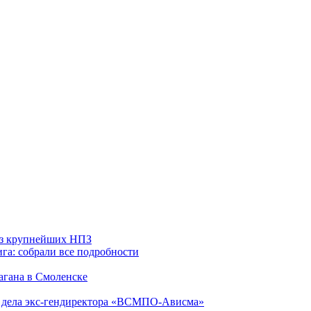
 из крупнейших НПЗ
га: собрали все подробности
агана в Смоленске
ю дела экс-гендиректора «ВСМПО-Ависма»