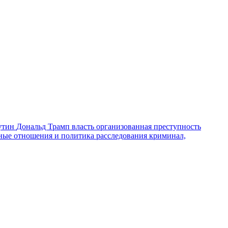
утин
Дональд Трамп
власть
организованная преступность
ные отношения и политика
расследования
криминал,