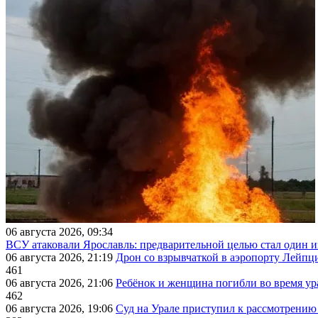
06 августа 2026, 09:34
ВСУ атаковали Ярославль: предварительной целью стал один
06 августа 2026, 21:19
Дрон со взрывчаткой в аэропорту Лейпци
461
06 августа 2026, 21:06
Ребёнок и женщина погибли во время ур
462
06 августа 2026, 19:06
Суд на Урале приступил к рассмотрени