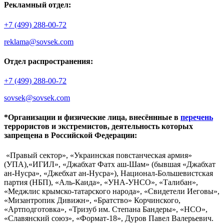
Рекламный отдел:
+7 (499) 288-00-72
reklama@sovsek.com
Отдел распространения:
+7 (499) 288-00-72
sovsek@sovsek.com
*Организации и физические лица, внесённные в
перечень
террористов и экстремистов, деятельность которых
запрещена в Российской Федерации:
«Правый сектор», «Украинская повстанческая армия»
(УПА),«ИГИЛ», «Джабхат Фатх аш-Шам» (бывшая «Джабхат
ан-Нусра», «Джебхат ан-Нусра»), Национал-Большевистская
партия (НБП), «Аль-Каида», «УНА-УНСО», «Талибан»,
«Меджлис крымско-татарского народа», «Свидетели Иеговы»,
«Мизантропик Дивижн», «Братство» Корчинского,
«Артподготовка», «Тризуб им. Степана Бандеры», «НСО»,
«Славянский союз», «Формат-18», Дуров Павел Валерьевич.