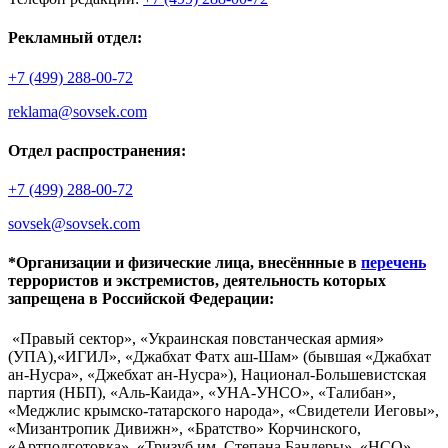
Рекламный отдел:
+7 (499) 288-00-72
reklama@sovsek.com
Отдел распространения:
+7 (499) 288-00-72
sovsek@sovsek.com
*Организации и физические лица, внесённные в
перечень
террористов и экстремистов, деятельность которых
запрещена в Российской Федерации:
«Правый сектор», «Украинская повстанческая армия»
(УПА),«ИГИЛ», «Джабхат Фатх аш-Шам» (бывшая «Джабхат
ан-Нусра», «Джебхат ан-Нусра»), Национал-Большевистская
партия (НБП), «Аль-Каида», «УНА-УНСО», «Талибан»,
«Меджлис крымско-татарского народа», «Свидетели Иеговы»,
«Мизантропик Дивижн», «Братство» Корчинского,
«Артподготовка», «Тризуб им. Степана Бандеры», «НСО»,