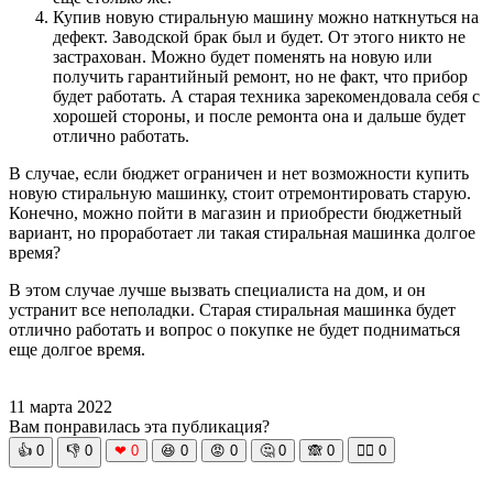
Купив новую стиральную машину можно наткнуться на
дефект. Заводской брак был и будет. От этого никто не
застрахован. Можно будет поменять на новую или
получить гарантийный ремонт, но не факт, что прибор
будет работать. А старая техника зарекомендовала себя с
хорошей стороны, и после ремонта она и дальше будет
отлично работать.
В случае, если бюджет ограничен и нет возможности купить
новую стиральную машинку, стоит отремонтировать старую.
Конечно, можно пойти в магазин и приобрести бюджетный
вариант, но проработает ли такая стиральная машинка долгое
время?
В этом случае лучше вызвать специалиста на дом, и он
устранит все неполадки. Старая стиральная машинка будет
отлично работать и вопрос о покупке не будет подниматься
еще долгое время.
11 марта 2022
Вам понравилась эта публикация?
👍
0
👎
0
❤
0
😆
0
😡
0
🤔
0
🙈
0
🧘‍♀️
0