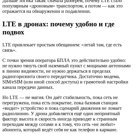
Дальше логика такая: сначала разберём, почему LTE стало
популярным «дроновым» транспортом, а потом — как это
отражается на обнаружении и подавлении.
LTE в дронах: почему удобно и где
подвох
LTE привлекает простым обещанием: «летай там, где есть
связь».
С точки зрения оператора БПЛА это действительно удобно:
не нужно тянуть свой наземный пункт с мощными антеннами
в линию видимости, не нужно держаться в пределах
радиогоризонта своего передатчика. Достаточно модема,
SIM/eSIM (или иной способ доступа) и грамотной настройки
канала передачи данных.
Но LTE — не магия. Он даёт стабильность, пока сеть не
перегружена, пока есть покрытие, пока базовая станция
«видит» устройство и пока сценарий движения не ломает
радиолинию. У дрона добавляется ещё один неприятный
фактор: высота и скорость иногда приводят к странным
переходам между сотами и к тому, что сеть «не любит»
абонента, который ведёт себя не как телефон в кармане.