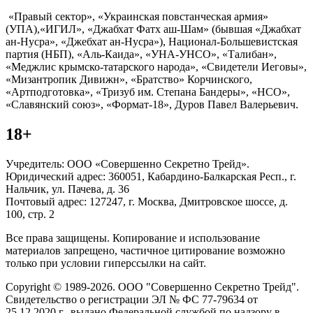
«Правый сектор», «Украинская повстанческая армия»
(УПА),«ИГИЛ», «Джабхат Фатх аш-Шам» (бывшая «Джабхат
ан-Нусра», «Джебхат ан-Нусра»), Национал-Большевистская
партия (НБП), «Аль-Каида», «УНА-УНСО», «Талибан»,
«Меджлис крымско-татарского народа», «Свидетели Иеговы»,
«Мизантропик Дивижн», «Братство» Корчинского,
«Артподготовка», «Тризуб им. Степана Бандеры», «НСО»,
«Славянский союз», «Формат-18», Дуров Павел Валерьевич.
18+
Учредитель: ООО «Совершенно Секретно Трейд».
Юридический адрес: 360051, Кабардино-Балкарская Респ., г.
Нальчик, ул. Пачева, д. 36
Почтовый адрес: 127247, г. Москва, Дмитровское шоссе, д.
100, стр. 2
Все права защищены. Копирование и использование
материалов запрещено, частичное цитирование возможно
только при условии гиперссылки на сайт.
Copyright © 1989-2026. ООО "Совершенно Секретно Трейд".
Свидетельство о регистрации ЭЛ № ФС 77-79634 от
25.12.2020 г., выдано Федеральной службой по надзору в