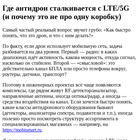
Где антидрон сталкивается с LTE/5G
(и почему это не про одну коробку)
Самый частый реальный вопрос звучит грубо: «Как быстро
понять, что это дрон, и что с ним делать?»
По факту, если дрон использует мобильную сеть, задача
разбивается на два уровня. Первый — радио: в каких
диапазонах идёт активность, какова мощность, откуда сигнал,
насколько он стабилен. Второй — «смысловой»: это
действительно канал БПЛА или просто телефоны вокруг,
роутеры, датчики, транспорт?
Поэтому в инженерных проектах всё чаще появляются
комплексы, где рядом живут RF‑детектор/анализатор,
направленные антенны, иногда оптика/радар, а иногда —
средства воздействия на канал. Если хочется быстро понять,
какие классы антидронового оборудования бывают
(детекторы, анализаторы спектра, подавители и т.п.), иногда
полезно просто посмотреть структуру ассортимента в
специализированных магазинах — например, на
https://mobismart.ru
.