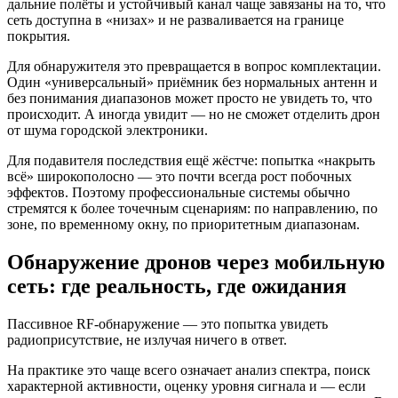
дальние полёты и устойчивый канал чаще завязаны на то, что
сеть доступна в «низах» и не разваливается на границе
покрытия.
Для обнаружителя это превращается в вопрос комплектации.
Один «универсальный» приёмник без нормальных антенн и
без понимания диапазонов может просто не увидеть то, что
происходит. А иногда увидит — но не сможет отделить дрон
от шума городской электроники.
Для подавителя последствия ещё жёстче: попытка «накрыть
всё» широкополосно — это почти всегда рост побочных
эффектов. Поэтому профессиональные системы обычно
стремятся к более точечным сценариям: по направлению, по
зоне, по временному окну, по приоритетным диапазонам.
Обнаружение дронов через мобильную
сеть: где реальность, где ожидания
Пассивное RF‑обнаружение — это попытка увидеть
радиоприсутствие, не излучая ничего в ответ.
На практике это чаще всего означает анализ спектра, поиск
характерной активности, оценку уровня сигнала и — если