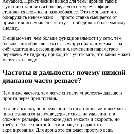
Advanced. Практический вывод для темы дронов такой:
функций становится больше, а «сигнатура» в эфире
становится сложнее и разнообразнее. Это не значит, что
обнаружить невозможно — просто ставка смещается от
примитивного «нашёл частоту — победил» к более умному
анализу.
И ещё момент: чем больше функциональности у сети, тем
больше способов сделать связь «упругой» к помехам — за
счёт адаптации, резервирования, изменения параметров
передачи. Антидрону приходится учитывать, что канал может
меняться на ходу.
Частоты и дальность: почему низкий
диапазон часто решает?
Чем ниже частота, тем легче сигналу «пролезть» дальше и
пройти через препятствия.
Это не абсолют, но в реальной эксплуатации так и выходит:
низкие диапазоны лучше держат связь на удалении и в
сложном рельефе, а высокие дают ёмкость и скорость, но
требуют более плотной сети и чаще страдают от
экранирования. Для дрона это означает простую вещь: