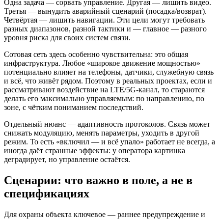
Одна задача — сорвать управление. Другая — лишить видео.
Третья — вынудить аварийный сценарий (посадка/возврат).
Четвёртая — лишить навигации. Эти цели могут требовать
разных диапазонов, разной тактики и — главное — разного
уровня риска для своих систем связи.
Сотовая сеть здесь особенно чувствительна: это общая
инфраструктура. Любое «широкое движение мощностью»
потенциально влияет на телефоны, датчики, служебную связь
и всё, что живёт рядом. Поэтому в реальных проектах, если и
рассматривают воздействие на LTE/5G‑канал, то стараются
делать его максимально управляемым: по направлению, по
зоне, с чётким пониманием последствий.
Отдельный нюанс — адаптивность протоколов. Связь может
снижать модуляцию, менять параметры, уходить в другой
режим. То есть «включил — и всё упало» работает не всегда, а
иногда даёт странные эффекты: у оператора картинка
деградирует, но управление остаётся.
Сценарии: что важно в поле, а не в
спецификациях
Для охраны объекта ключевое — раннее предупреждение и