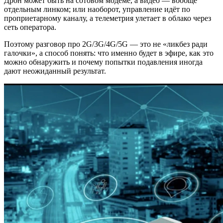
Дрон может быть на сотовом модеме, а видео — вообще
отдельным линком; или наоборот, управление идёт по
проприетарному каналу, а телеметрия улетает в облако через
сеть оператора.
Поэтому разговор про 2G/3G/4G/5G — это не «ликбез ради
галочки», а способ понять: что именно будет в эфире, как это
можно обнаружить и почему попытки подавления иногда
дают неожиданный результат.