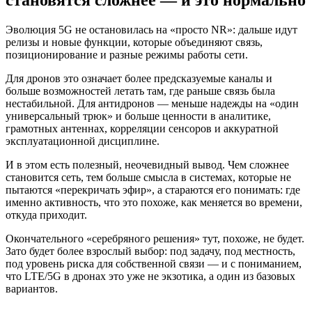
Эволюция 5G не остановилась на «просто NR»: дальше идут
релизы и новые функции, которые объединяют связь,
позиционирование и разные режимы работы сети.
Для дронов это означает более предсказуемые каналы и
больше возможностей летать там, где раньше связь была
нестабильной. Для антидронов — меньше надежды на «один
универсальный трюк» и больше ценности в аналитике,
грамотных антеннах, корреляции сенсоров и аккуратной
эксплуатационной дисциплине.
И в этом есть полезный, неочевидный вывод. Чем сложнее
становится сеть, тем больше смысла в системах, которые не
пытаются «перекричать эфир», а стараются его понимать: где
именно активность, что это похоже, как меняется во времени,
откуда приходит.
Окончательного «серебряного решения» тут, похоже, не будет.
Зато будет более взрослый выбор: под задачу, под местность,
под уровень риска для собственной связи — и с пониманием,
что LTE/5G в дронах это уже не экзотика, а один из базовых
вариантов.