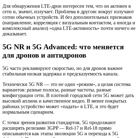
Для обнаружения LTE‑дрон интересен тем, что он активен в
сети и, значит, излучает. Проблема в другом: вокруг излучают
сотни обычных устройств. И без дополнительных признаков
(направление, корреляция с визуальным контактом, а иногда и
комплексный анализ) «одна LTE‑активность» почти ничего не
доказывает.
5G NR и 5G Advanced: что меняется
для дронов и антидронов
5G часто рекламируют скоростью, но для дронов важнее
стабильная низкая задержка и предсказуемость канала.
Технически 5G NR — это не один «режим», а целая система
вариантов: разные полосы, разные частоты, разные
конфигурации сети. В плотной городской сети 5G может дать
высокий аплинк и качественное видео. В менее покрытых
районах устройство может «падать» в LTE, и это будет
нормальным сценарием.
С точки зрения развития стандартов, 5G продолжают
расширять релизами 3GPP — Rel‑17 и Rel‑18 прямо
описываются как этапы эволюции 5G и перехода к 5G