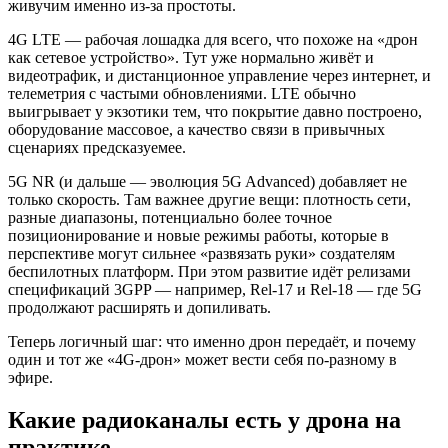
живучим именно из‑за простоты.
4G LTE — рабочая лошадка для всего, что похоже на «дрон
как сетевое устройство». Тут уже нормально живёт и
видеотрафик, и дистанционное управление через интернет, и
телеметрия с частыми обновлениями. LTE обычно
выигрывает у экзотики тем, что покрытие давно построено,
оборудование массовое, а качество связи в привычных
сценариях предсказуемее.
5G NR (и дальше — эволюция 5G Advanced) добавляет не
только скорость. Там важнее другие вещи: плотность сети,
разные диапазоны, потенциально более точное
позиционирование и новые режимы работы, которые в
перспективе могут сильнее «развязать руки» создателям
беспилотных платформ. При этом развитие идёт релизами
спецификаций 3GPP — например, Rel‑17 и Rel‑18 — где 5G
продолжают расширять и допиливать.
Теперь логичный шаг: что именно дрон передаёт, и почему
один и тот же «4G‑дрон» может вести себя по-разному в
эфире.
Какие радиоканалы есть у дрона на
практике