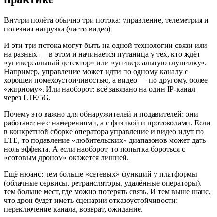
Внутри полёта обычно три потока: управление, телеметрия и
полезная нагрузка (часто видео).
И эти три потока могут быть на одной технологии связи или
на разных — в этом и начинается путаница у тех, кто ждёт
«универсальный детектор» или «универсальную глушилку».
Например, управление может идти по одному каналу с
хорошей помехоустойчивостью, а видео — по другому, более
«жирному». Или наоборот: всё завязано на один IP‑канал
через LTE/5G.
Почему это важно для обнаружителей и подавителей: они
работают не с намерениями, а с физикой и протоколами. Если
в конкретной сборке оператора управление и видео идут по
LTE, то подавление «любительских» диапазонов может дать
ноль эффекта. А если наоборот, то попытка бороться с
«сотовым дроном» окажется лишней.
Ещё нюанс: чем больше «сетевых» функций у платформы
(облачные сервисы, ретрансляторы, удалённые операторы),
тем больше мест, где можно потерять связь. И тем выше шанс,
что дрон будет иметь сценарии отказоустойчивости:
переключение канала, возврат, ожидание.