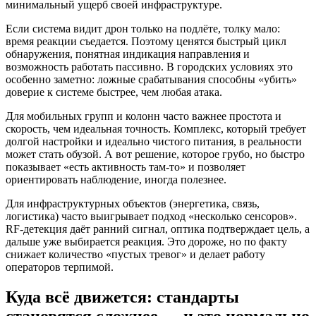
минимальный ущерб своей инфраструктуре.
Если система видит дрон только на подлёте, толку мало:
время реакции съедается. Поэтому ценятся быстрый цикл
обнаружения, понятная индикация направления и
возможность работать пассивно. В городских условиях это
особенно заметно: ложные срабатывания способны «убить»
доверие к системе быстрее, чем любая атака.
Для мобильных групп и колонн часто важнее простота и
скорость, чем идеальная точность. Комплекс, который требует
долгой настройки и идеально чистого питания, в реальности
может стать обузой. А вот решение, которое грубо, но быстро
показывает «есть активность там-то» и позволяет
ориентировать наблюдение, иногда полезнее.
Для инфраструктурных объектов (энергетика, связь,
логистика) часто выигрывает подход «несколько сенсоров».
RF‑детекция даёт ранний сигнал, оптика подтверждает цель, а
дальше уже выбирается реакция. Это дороже, но по факту
снижает количество «пустых тревог» и делает работу
операторов терпимой.
Куда всё движется: стандарты
становятся сложнее — и это нормально