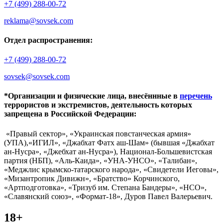
+7 (499) 288-00-72
reklama@sovsek.com
Отдел распространения:
+7 (499) 288-00-72
sovsek@sovsek.com
*Организации и физические лица, внесённные в
перечень
террористов и экстремистов, деятельность которых
запрещена в Российской Федерации:
«Правый сектор», «Украинская повстанческая армия»
(УПА),«ИГИЛ», «Джабхат Фатх аш-Шам» (бывшая «Джабхат
ан-Нусра», «Джебхат ан-Нусра»), Национал-Большевистская
партия (НБП), «Аль-Каида», «УНА-УНСО», «Талибан»,
«Меджлис крымско-татарского народа», «Свидетели Иеговы»,
«Мизантропик Дивижн», «Братство» Корчинского,
«Артподготовка», «Тризуб им. Степана Бандеры», «НСО»,
«Славянский союз», «Формат-18», Дуров Павел Валерьевич.
18+