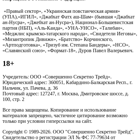
«Правый сектор», «Украинская повстанческая армия»
(УПА),«ИГИЛ», «Джабхат Фатх аш-Шам» (бывшая «Джабхат
ан-Нусра», «Джебхат ан-Нусра»), Национал-Большевистская
партия (НБП), «Аль-Каида», «УНА-УНСО», «Талибан»,
«Меджлис крымско-татарского народа», «Свидетели Иеговы»,
«Мизантропик Дивижн», «Братство» Корчинского,
«Артподготовка», «Тризуб им. Степана Бандеры», «НСО»,
«Славянский союз», «Формат-18», Дуров Павел Валерьевич.
18+
Учредитель: ООО «Совершенно Секретно Трейд».
Юридический адрес: 360051, Кабардино-Балкарская Респ., г.
Нальчик, ул. Пачева, д. 36
Почтовый адрес: 127247, г. Москва, Дмитровское шоссе, д.
100, стр. 2
Все права защищены. Копирование и использование
материалов запрещено, частичное цитирование возможно
только при условии гиперссылки на сайт.
Copyright © 1989-2026. ООО "Совершенно Секретно Трейд".
Свидетельство о регистрации ЭЛ № ФС 77-79634 от