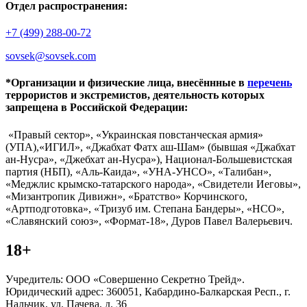
Отдел распространения:
+7 (499) 288-00-72
sovsek@sovsek.com
*Организации и физические лица, внесённные в
перечень
террористов и экстремистов, деятельность которых
запрещена в Российской Федерации:
«Правый сектор», «Украинская повстанческая армия»
(УПА),«ИГИЛ», «Джабхат Фатх аш-Шам» (бывшая «Джабхат
ан-Нусра», «Джебхат ан-Нусра»), Национал-Большевистская
партия (НБП), «Аль-Каида», «УНА-УНСО», «Талибан»,
«Меджлис крымско-татарского народа», «Свидетели Иеговы»,
«Мизантропик Дивижн», «Братство» Корчинского,
«Артподготовка», «Тризуб им. Степана Бандеры», «НСО»,
«Славянский союз», «Формат-18», Дуров Павел Валерьевич.
18+
Учредитель: ООО «Совершенно Секретно Трейд».
Юридический адрес: 360051, Кабардино-Балкарская Респ., г.
Нальчик, ул. Пачева, д. 36