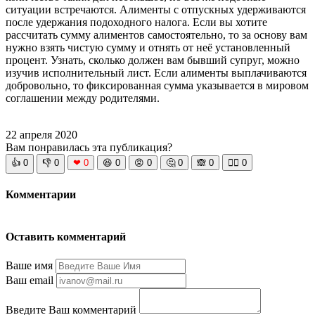
ситуации встречаются. Алименты с отпускных удерживаются
после удержания подоходного налога. Если вы хотите
рассчитать сумму алиментов самостоятельно, то за основу вам
нужно взять чистую сумму и отнять от неё установленный
процент. Узнать, сколько должен вам бывший супруг, можно
изучив исполнительный лист. Если алименты выплачиваются
добровольно, то фиксированная сумма указывается в мировом
соглашении между родителями.
22 апреля 2020
Вам понравилась эта публикация?
👍
0
👎
0
❤
0
😆
0
😡
0
🤔
0
🙈
0
🧘‍♀️
0
Комментарии
Оставить комментарий
Ваше имя
Ваш email
Введите Ваш комментарий