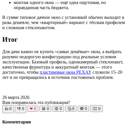
монтаж одного окна — ещё одна ощутимая, но
оправданная часть бюджета.
В сумме типовое дачное окно с установкой обычно выходит в
разы дешевле, чем «квартирный» вариант с тёплым профилем
и сложным стеклопакетом.
Итог
Для дачи важно не купить «самые дешёвые» окна, а выбрать
разумно недорогую конфигурацию под реальные условия
эксплуатации. Базовый профиль, однокамерный стеклопакет,
качественная фурнитура и аккуратный монтаж — этого
достаточно, чтобы
пластиковые окна РЕХАУ
служили 15–20
лет и не превращались в источник постоянных проблем.
26 марта 2026
Вам понравилась эта публикация?
👍
0
👎
0
❤
0
😆
0
😡
0
🤔
0
🙈
0
🧘‍♀️
0
Комментарии