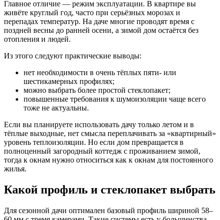
Главное отличие — режим эксплуатации. В квартире вы
живёте круглый год, часто при серьёзных морозах и
перепадах температур. На даче многие проводят время с
поздней весны до ранней осени, а зимой дом остаётся без
отопления и людей.
Из этого следуют практические выводы:
нет необходимости в очень тёплых пяти‑ или
шестикамерных профилях;
можно выбрать более простой стеклопакет;
повышенные требования к шумоизоляции чаще всего
тоже не актуальны.
Если вы планируете использовать дачу только летом и в
тёплые выходные, нет смысла переплачивать за «квартирный»
уровень теплоизоляции. Но если дом превращается в
полноценный загородный коттедж с проживанием зимой,
тогда к окнам нужно относиться как к окнам для постоянного
жилья.
Какой профиль и стеклопакет выбрать
Для сезонной дачи оптимален базовый профиль шириной 58–
60 мм с тремя камерами. Такие системы есть у большинства