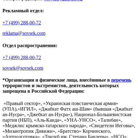
Рекламный отдел:
+7 (499) 288-00-72
reklama@sovsek.com
Отдел распространения:
+7 (499) 288-00-72
sovsek@sovsek.com
*Организации и физические лица, внесённные в
перечень
террористов и экстремистов, деятельность которых
запрещена в Российской Федерации:
«Правый сектор», «Украинская повстанческая армия»
(УПА),«ИГИЛ», «Джабхат Фатх аш-Шам» (бывшая «Джабхат
ан-Нусра», «Джебхат ан-Нусра»), Национал-Большевистская
партия (НБП), «Аль-Каида», «УНА-УНСО», «Талибан»,
«Меджлис крымско-татарского народа», «Свидетели Иеговы»,
«Мизантропик Дивижн», «Братство» Корчинского,
«Артподготовка», «Тризуб им. Степана Бандеры», «НСО»,