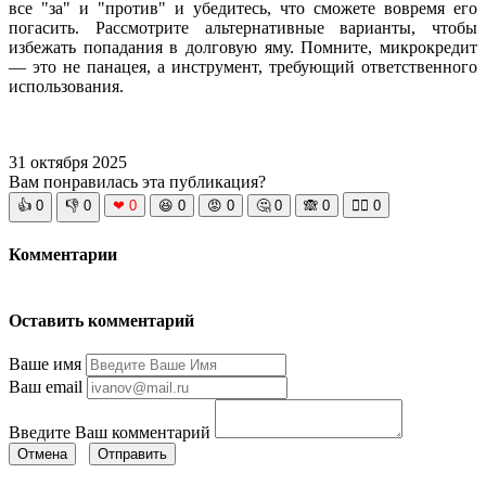
все "за" и "против" и убедитесь, что сможете вовремя его
погасить. Рассмотрите альтернативные варианты, чтобы
избежать попадания в долговую яму. Помните, микрокредит
— это не панацея, а инструмент, требующий ответственного
использования.
31 октября 2025
Вам понравилась эта публикация?
👍
0
👎
0
❤
0
😆
0
😡
0
🤔
0
🙈
0
🧘‍♀️
0
Комментарии
Оставить комментарий
Ваше имя
Ваш email
Введите Ваш комментарий
Отмена
Отправить