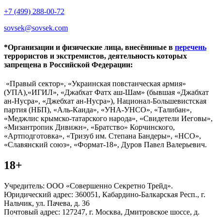
+7 (499) 288-00-72
sovsek@sovsek.com
*Организации и физические лица, внесённные в
перечень
террористов и экстремистов, деятельность которых
запрещена в Российской Федерации:
«Правый сектор», «Украинская повстанческая армия»
(УПА),«ИГИЛ», «Джабхат Фатх аш-Шам» (бывшая «Джабхат
ан-Нусра», «Джебхат ан-Нусра»), Национал-Большевистская
партия (НБП), «Аль-Каида», «УНА-УНСО», «Талибан»,
«Меджлис крымско-татарского народа», «Свидетели Иеговы»,
«Мизантропик Дивижн», «Братство» Корчинского,
«Артподготовка», «Тризуб им. Степана Бандеры», «НСО»,
«Славянский союз», «Формат-18», Дуров Павел Валерьевич.
18+
Учредитель: ООО «Совершенно Секретно Трейд».
Юридический адрес: 360051, Кабардино-Балкарская Респ., г.
Нальчик, ул. Пачева, д. 36
Почтовый адрес: 127247, г. Москва, Дмитровское шоссе, д.