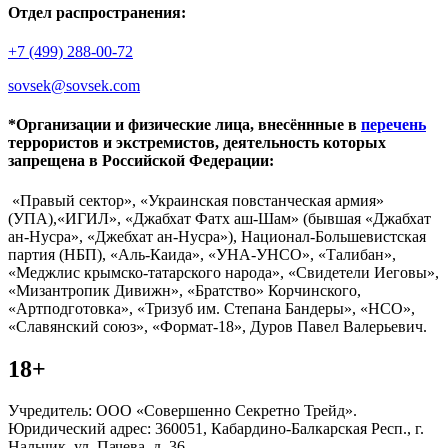
Отдел распространения:
+7 (499) 288-00-72
sovsek@sovsek.com
*Организации и физические лица, внесённные в
перечень
террористов и экстремистов, деятельность которых
запрещена в Российской Федерации:
«Правый сектор», «Украинская повстанческая армия»
(УПА),«ИГИЛ», «Джабхат Фатх аш-Шам» (бывшая «Джабхат
ан-Нусра», «Джебхат ан-Нусра»), Национал-Большевистская
партия (НБП), «Аль-Каида», «УНА-УНСО», «Талибан»,
«Меджлис крымско-татарского народа», «Свидетели Иеговы»,
«Мизантропик Дивижн», «Братство» Корчинского,
«Артподготовка», «Тризуб им. Степана Бандеры», «НСО»,
«Славянский союз», «Формат-18», Дуров Павел Валерьевич.
18+
Учредитель: ООО «Совершенно Секретно Трейд».
Юридический адрес: 360051, Кабардино-Балкарская Респ., г.
Нальчик, ул. Пачева, д. 36