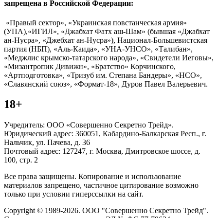
запрещена в Российской Федерации:
«Правый сектор», «Украинская повстанческая армия»
(УПА),«ИГИЛ», «Джабхат Фатх аш-Шам» (бывшая «Джабхат
ан-Нусра», «Джебхат ан-Нусра»), Национал-Большевистская
партия (НБП), «Аль-Каида», «УНА-УНСО», «Талибан»,
«Меджлис крымско-татарского народа», «Свидетели Иеговы»,
«Мизантропик Дивижн», «Братство» Корчинского,
«Артподготовка», «Тризуб им. Степана Бандеры», «НСО»,
«Славянский союз», «Формат-18», Дуров Павел Валерьевич.
18+
Учредитель: ООО «Совершенно Секретно Трейд».
Юридический адрес: 360051, Кабардино-Балкарская Респ., г.
Нальчик, ул. Пачева, д. 36
Почтовый адрес: 127247, г. Москва, Дмитровское шоссе, д.
100, стр. 2
Все права защищены. Копирование и использование
материалов запрещено, частичное цитирование возможно
только при условии гиперссылки на сайт.
Copyright © 1989-2026. ООО "Совершенно Секретно Трейд".