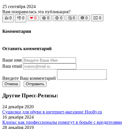
25 сентября 2024
Вам понравилась эта публикация?
👍
0
👎
0
❤
0
😆
0
😡
0
🤔
0
🙈
0
🧘‍♀️
0
Комментарии
Оставить комментарий
Ваше имя
Ваш email
Введите Ваш комментарий
Отмена
Отправить
Другие Пресс-Релизы:
24 декабря 2020
Сушилки для обуви в интернет-магазине Hoolly.ru
16 декабря 2024
Клопы: как профессионалы помогут в борьбе с вредителями
28 декабря 2019