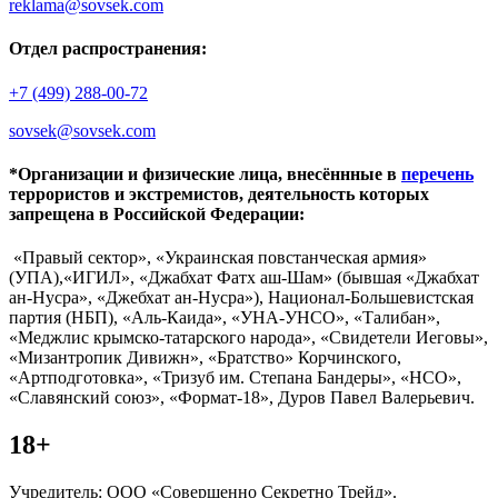
reklama@sovsek.com
Отдел распространения:
+7 (499) 288-00-72
sovsek@sovsek.com
*Организации и физические лица, внесённные в
перечень
террористов и экстремистов, деятельность которых
запрещена в Российской Федерации:
«Правый сектор», «Украинская повстанческая армия»
(УПА),«ИГИЛ», «Джабхат Фатх аш-Шам» (бывшая «Джабхат
ан-Нусра», «Джебхат ан-Нусра»), Национал-Большевистская
партия (НБП), «Аль-Каида», «УНА-УНСО», «Талибан»,
«Меджлис крымско-татарского народа», «Свидетели Иеговы»,
«Мизантропик Дивижн», «Братство» Корчинского,
«Артподготовка», «Тризуб им. Степана Бандеры», «НСО»,
«Славянский союз», «Формат-18», Дуров Павел Валерьевич.
18+
Учредитель: ООО «Совершенно Секретно Трейд».