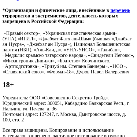
*Организации и физические лица, внесённные в
перечень
террористов и экстремистов, деятельность которых
запрещена в Российской Федерации:
«Правый сектор», «Украинская повстанческая армия»
(УПА),«ИГИЛ», «Джабхат Фатх аш-Шам» (бывшая «Джабхат
ан-Нусра», «Джебхат ан-Нусра»), Национал-Большевистская
партия (НБП), «Аль-Каида», «УНА-УНСО», «Талибан»,
«Меджлис крымско-татарского народа», «Свидетели Иеговы»,
«Мизантропик Дивижн», «Братство» Корчинского,
«Артподготовка», «Тризуб им. Степана Бандеры», «НСО»,
«Славянский союз», «Формат-18», Дуров Павел Валерьевич.
18+
Учредитель: ООО «Совершенно Секретно Трейд».
Юридический адрес: 360051, Кабардино-Балкарская Респ., г.
Нальчик, ул. Пачева, д. 36
Почтовый адрес: 127247, г. Москва, Дмитровское шоссе, д.
100, стр. 2
Все права защищены. Копирование и использование
материалов запрещено, частичное цитирование возможно