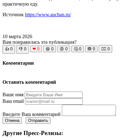
практичную еду.
Источник
https://www.auchan.ru/
10 марта 2026
Вам понравилась эта публикация?
👍
0
👎
0
❤
0
😆
0
😡
0
🤔
0
🙈
0
🧘‍♀️
0
Комментарии
Оставить комментарий
Ваше имя
Ваш email
Введите Ваш комментарий
Отмена
Отправить
Другие Пресс-Релизы: