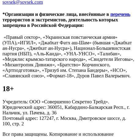
sovsek@sovsek.com
*Организации и физические лица, внесённные в
перечень
террористов и экстремистов, деятельность которых
запрещена в Российской Федерации:
«Правый сектор», «Украинская повстанческая армия»
(УПА),«ИГИЛ», «Джабхат Фатх аш-Шам» (бывшая «Джабхат
ан-Нусра», «Джебхат ан-Нусра»), Национал-Большевистская
партия (НБП), «Аль-Каида», «УНА-УНСО», «Талибан»,
«Меджлис крымско-татарского народа», «Свидетели Иеговы»,
«Мизантропик Дивижн», «Братство» Корчинского,
«Артподготовка», «Тризуб им. Степана Бандеры», «НСО»,
«Славянский союз», «Формат-18», Дуров Павел Валерьевич.
18+
Учредитель: ООО «Совершенно Секретно Трейд».
Юридический адрес: 360051, Кабардино-Балкарская Респ., г.
Нальчик, ул. Пачева, д. 36
Почтовый адрес: 127247, г. Москва, Дмитровское шоссе, д.
100, стр. 2
Все права защищены. Копирование и использование