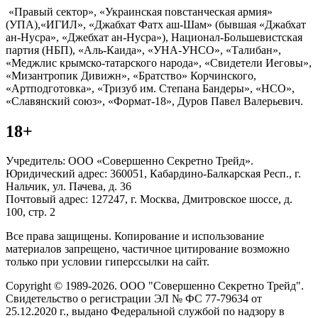
«Правый сектор», «Украинская повстанческая армия»
(УПА),«ИГИЛ», «Джабхат Фатх аш-Шам» (бывшая «Джабхат
ан-Нусра», «Джебхат ан-Нусра»), Национал-Большевистская
партия (НБП), «Аль-Каида», «УНА-УНСО», «Талибан»,
«Меджлис крымско-татарского народа», «Свидетели Иеговы»,
«Мизантропик Дивижн», «Братство» Корчинского,
«Артподготовка», «Тризуб им. Степана Бандеры», «НСО»,
«Славянский союз», «Формат-18», Дуров Павел Валерьевич.
18+
Учредитель: ООО «Совершенно Секретно Трейд».
Юридический адрес: 360051, Кабардино-Балкарская Респ., г.
Нальчик, ул. Пачева, д. 36
Почтовый адрес: 127247, г. Москва, Дмитровское шоссе, д.
100, стр. 2
Все права защищены. Копирование и использование
материалов запрещено, частичное цитирование возможно
только при условии гиперссылки на сайт.
Copyright © 1989-2026. ООО "Совершенно Секретно Трейд".
Свидетельство о регистрации ЭЛ № ФС 77-79634 от
25.12.2020 г., выдано Федеральной службой по надзору в