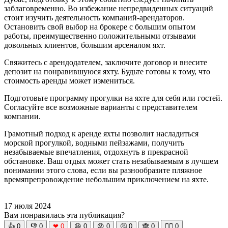
заблаговременно. Во избежание непредвиденных ситуаций
стоит изучить деятельность компаний-арендаторов.
Остановить свой выбор на брокере с большим опытом
работы, преимущественно положительными отзывами
довольных клиентов, большим арсеналом яхт.
Свяжитесь с арендодателем, заключите договор и внесите
депозит на понравившуюся яхту. Будьте готовы к тому, что
стоимость аренды может измениться.
Подготовьте программу прогулки на яхте для себя или гостей.
Согласуйте все возможные варианты с представителем
компании.
Грамотный подход к аренде яхты позволит насладиться
морской прогулкой, водными пейзажами, получить
незабываемые впечатления, отдохнуть в прекрасной
обстановке. Ваш отдых может стать незабываемым в лучшем
понимании этого слова, если вы разнообразите пляжное
времяпрепровождение небольшим приключением на яхте.
17 июля 2024
Вам понравилась эта публикация?
👍
0
👎
0
❤
0
😆
0
😡
0
🤔
0
🙈
0
🧘‍♀️
0