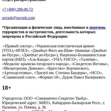
+7 (499) 288-00-72
sovsek@sovsek.com
*Организации и физические лица, внесённные в
перечень
террористов и экстремистов, деятельность которых
запрещена в Российской Федерации:
«Правый сектор», «Украинская повстанческая армия»
(УПА),«ИГИЛ», «Джабхат Фатх аш-Шам» (бывшая «Джабхат
ан-Нусра», «Джебхат ан-Нусра»), Национал-Большевистская
партия (НБП), «Аль-Каида», «УНА-УНСО», «Талибан»,
«Меджлис крымско-татарского народа», «Свидетели Иеговы»,
«Мизантропик Дивижн», «Братство» Корчинского,
«Артподготовка», «Тризуб им. Степана Бандеры», «НСО»,
«Славянский союз», «Формат-18», Дуров Павел Валерьевич.
18+
Учредитель: ООО «Совершенно Секретно Трейд».
Юридический адрес: 360051, Кабардино-Балкарская Респ., г.
Нальчик, ул. Пачева, д. 36