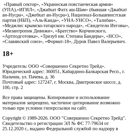
«Правый сектор», «Украинская повстанческая армия»
(УПА),«ИГИЛ», «Джабхат Фатх аш-Шам» (бывшая «Джабхат
ан-Нусра», «Джебхат ан-Нусра»), Национал-Большевистская
партия (НБП), «Аль-Каида», «УНА-УНСО», «Талибан»,
«Меджлис крымско-татарского народа», «Свидетели Иеговы»,
«Мизантропик Дивижн», «Братство» Корчинского,
«Артподготовка», «Тризуб им. Степана Бандеры», «НСО»,
«Славянский союз», «Формат-18», Дуров Павел Валерьевич.
18+
Учредитель: ООО «Совершенно Секретно Трейд».
Юридический адрес: 360051, Кабардино-Балкарская Респ., г.
Нальчик, ул. Пачева, д. 36
Почтовый адрес: 127247, г. Москва, Дмитровское шоссе, д.
100, стр. 2
Все права защищены. Копирование и использование
материалов запрещено, частичное цитирование возможно
только при условии гиперссылки на сайт.
Copyright © 1989-2026. ООО "Совершенно Секретно Трейд".
Свидетельство о регистрации ЭЛ № ФС 77-79634 от
25.12.2020 г., выдано Федеральной службой по надзору в