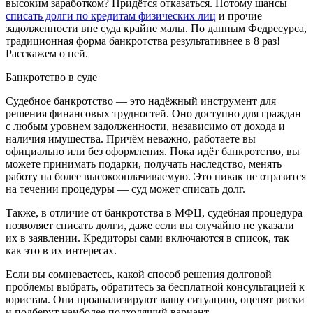
высоким заработком? Придётся отказаться. Потому шансы
списать долги по кредитам физических лиц
и прочие
задолженности вне суда крайне малы. По данным Федресурса,
традиционная форма банкротства результативнее в 8 раз!
Расскажем о ней.
Банкротство в суде
Судебное банкротство — это надёжный инструмент для
решения финансовых трудностей. Оно доступно для граждан
с любым уровнем задолженности, независимо от дохода и
наличия имущества. Причём неважно, работаете вы
официально или без оформления. Пока идёт банкротство, вы
можете принимать подарки, получать наследство, менять
работу на более высокооплачиваемую. Это никак не отразится
на течении процедуры — суд может списать долг.
Также, в отличие от банкротства в МФЦ, судебная процедура
позволяет списать долги, даже если вы случайно не указали
их в заявлении. Кредиторы сами включаются в список, так
как это в их интересах.
Если вы сомневаетесь, какой способ решения долговой
проблемы выбрать, обратитесь за бесплатной консультацией к
юристам. Они проанализируют вашу ситуацию, оценят риски
и подберут наиболее подходящий вариант.