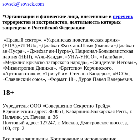
sovsek@sovsek.com
*Организации и физические лица, внесённные в
перечень
террористов и экстремистов, деятельность которых
запрещена в Российской Федерации:
«Правый сектор», «Украинская повстанческая армия»
(УПА),«ИГИЛ», «Джабхат Фатх аш-Шам» (бывшая «Джабхат
ан-Нусра», «Джебхат ан-Нусра»), Национал-Большевистская
партия (НБП), «Аль-Каида», «УНА-УНСО», «Талибан»,
«Меджлис крымско-татарского народа», «Свидетели Иеговы»,
«Мизантропик Дивижн», «Братство» Корчинского,
«Артподготовка», «Тризуб им. Степана Бандеры», «НСО»,
«Славянский союз», «Формат-18», Дуров Павел Валерьевич.
18+
Учредитель: ООО «Совершенно Секретно Трейд».
Юридический адрес: 360051, Кабардино-Балкарская Респ., г.
Нальчик, ул. Пачева, д. 36
Почтовый адрес: 127247, г. Москва, Дмитровское шоссе, д.
100, стр. 2
Все права защищены. Копирование и использование