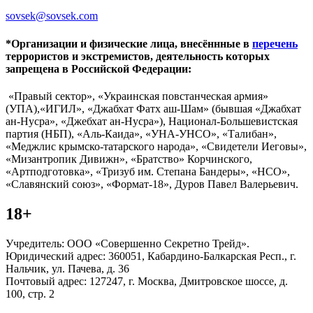
sovsek@sovsek.com
*Организации и физические лица, внесённные в
перечень
террористов и экстремистов, деятельность которых
запрещена в Российской Федерации:
«Правый сектор», «Украинская повстанческая армия»
(УПА),«ИГИЛ», «Джабхат Фатх аш-Шам» (бывшая «Джабхат
ан-Нусра», «Джебхат ан-Нусра»), Национал-Большевистская
партия (НБП), «Аль-Каида», «УНА-УНСО», «Талибан»,
«Меджлис крымско-татарского народа», «Свидетели Иеговы»,
«Мизантропик Дивижн», «Братство» Корчинского,
«Артподготовка», «Тризуб им. Степана Бандеры», «НСО»,
«Славянский союз», «Формат-18», Дуров Павел Валерьевич.
18+
Учредитель: ООО «Совершенно Секретно Трейд».
Юридический адрес: 360051, Кабардино-Балкарская Респ., г.
Нальчик, ул. Пачева, д. 36
Почтовый адрес: 127247, г. Москва, Дмитровское шоссе, д.
100, стр. 2