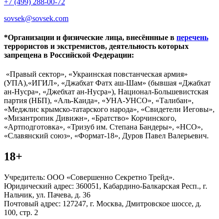
+7 (499) 288-00-72
sovsek@sovsek.com
*Организации и физические лица, внесённные в
перечень
террористов и экстремистов, деятельность которых
запрещена в Российской Федерации:
«Правый сектор», «Украинская повстанческая армия»
(УПА),«ИГИЛ», «Джабхат Фатх аш-Шам» (бывшая «Джабхат
ан-Нусра», «Джебхат ан-Нусра»), Национал-Большевистская
партия (НБП), «Аль-Каида», «УНА-УНСО», «Талибан»,
«Меджлис крымско-татарского народа», «Свидетели Иеговы»,
«Мизантропик Дивижн», «Братство» Корчинского,
«Артподготовка», «Тризуб им. Степана Бандеры», «НСО»,
«Славянский союз», «Формат-18», Дуров Павел Валерьевич.
18+
Учредитель: ООО «Совершенно Секретно Трейд».
Юридический адрес: 360051, Кабардино-Балкарская Респ., г.
Нальчик, ул. Пачева, д. 36
Почтовый адрес: 127247, г. Москва, Дмитровское шоссе, д.
100, стр. 2