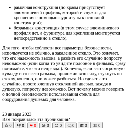
рамочная конструкция (по краям присутствует
алюминиевый профиль, который и служит для
крепления с помощью фурнитуры к основной
конструкции);
безрамная конструкция (в этом случае алюминиевого
профиля нет, а фурнитура для крепления монтируется
непосредственно в стекло).
Для того, чтобы соблюсти все параметры безопасности,
используется не обычно, а закаленное стекло. Это означает,
что его надежность высока, а разбить его случайно попросту
невозможно (если когда-то увидите подобное в фильмах, сразу
понимайте, что это неправда!). Конечно, если взять огромную
кувалду и со всего размаха, приложив всю силу, стукнуть по
стеклу, конечно, оно может разбиться. Но сделать это
случайно, просто хлопнув стеклянной дверью, заходя в
душевую, попросту невозможно. Вот почему можно говорить
о полной безопасности использования стекла для
оборудования душевых для человека.
23 января 2023
Вам понравилась эта публикация?
👍
0
👎
0
❤
0
😆
0
😡
0
🤔
0
🙈
0
🧘‍♀️
0