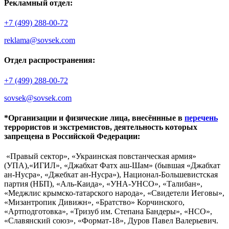
Рекламный отдел:
+7 (499) 288-00-72
reklama@sovsek.com
Отдел распространения:
+7 (499) 288-00-72
sovsek@sovsek.com
*Организации и физические лица, внесённные в
перечень
террористов и экстремистов, деятельность которых
запрещена в Российской Федерации:
«Правый сектор», «Украинская повстанческая армия»
(УПА),«ИГИЛ», «Джабхат Фатх аш-Шам» (бывшая «Джабхат
ан-Нусра», «Джебхат ан-Нусра»), Национал-Большевистская
партия (НБП), «Аль-Каида», «УНА-УНСО», «Талибан»,
«Меджлис крымско-татарского народа», «Свидетели Иеговы»,
«Мизантропик Дивижн», «Братство» Корчинского,
«Артподготовка», «Тризуб им. Степана Бандеры», «НСО»,
«Славянский союз», «Формат-18», Дуров Павел Валерьевич.