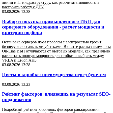
линии и IT-инфраструктуру, как рассчитать мощность и
настроить работу с ДГУ.
03.08.2026 13:38
Выбор и покупка промышленного ИБП для
серверного оборудования - расчет мощности и
критерии подбора
Остановка серверов из-за проблем с электросетью грозит
бизнесу колоссальными убытками. В статье рассказываем, чем
On-Line ИБП отличаются от бытовых моделей, как правильно
рассчитать полную мощность для стойки и выбрать между
VRLA и Li-Ion АКБ.
03.08.2026 13:28
Цветы в коробке: преимущества перед букетом
03.08.2026 13:23
Рейтинг факторов, влияющих на результат SEO-
продвижения
Подробный рейтинг ключевых факторов ранжирования