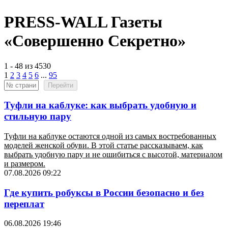
PRESS-WALL Газеты
«Совершенно Секретно»
1 - 48 из 4530
1
2
3
4
5
6
...
95
Перейти
Туфли на каблуке: как выбрать удобную и
стильную пару
Туфли на каблуке остаются одной из самых востребованных
моделей женской обуви. В этой статье рассказываем, как
выбрать удобную пару и не ошибиться с высотой, материалом
и размером.
07.08.2026 09:22
Где купить робуксы в России безопасно и без
переплат
06.08.2026 19:46