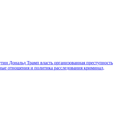
утин
Дональд Трамп
власть
организованная преступность
ные отношения и политика
расследования
криминал,