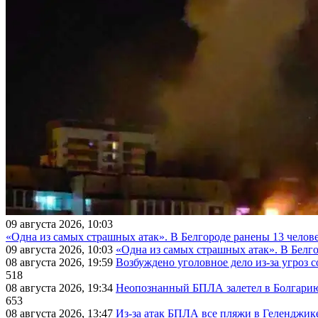
09 августа 2026, 10:03
«Одна из самых страшных атак». В Белгороде ранены 13 челове
09 августа 2026, 10:03
«Одна из самых страшных атак». В Белго
08 августа 2026, 19:59
Возбуждено уголовное дело из-за угроз 
518
08 августа 2026, 19:34
Неопознанный БПЛА залетел в Болгарию 
653
08 августа 2026, 13:47
Из-за атак БПЛА все пляжи в Геленджик