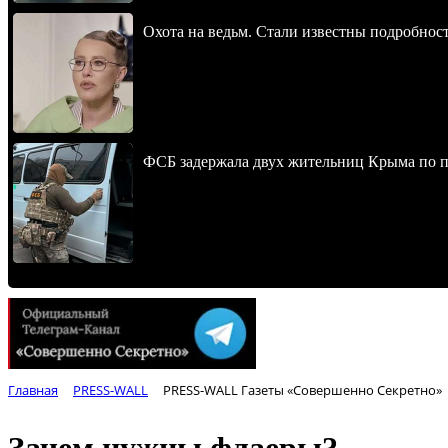
Охота на ведьм. Стали известны подробнос
ФСБ задержала двух жительниц Крыма по п
Главная
PRESS-WALL
PRESS-WALL Газеты «Совершенно Секретно»
Зачем нужны флаеры?