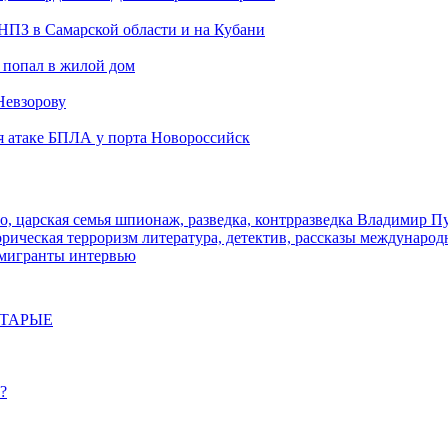
 НПЗ в Самарской области и на Кубани
 попал в жилой дом
Невзорову
я атаке БПЛА у порта Новороссийск
о, царская семья
шпионаж, разведка, контрразведка
Владимир П
торическая
терроризм
литература, детектив, рассказы
международ
 мигранты
интервью
СТАРЫЕ
?