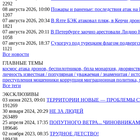
2292
08 августа 2026, 10:00
Пожары и раненые: последствия атак на
1207
07 августа 2026, 20:34
В Ялте БЭК атаковал пляж, в Керчи дрон
1821
07 августа 2026, 20:11
В Петербурге заочно арестовали Лидию 
1058
07 августа 2026, 18:37
Сухогруз под турецким флагом подвергс
1121
Все новости
ГЛАВНЫЕ ТЕМЫ
космос
атака дронов, беспилотников, бпла
монархия, дворянств
личность известная / популярная / уважаемая / знаменитая / ис
преступления
мошенники
коррупция
миграционная политика,
Все теги
ЭКСКЛЮЗИВЫ
03 июня 2023, 09:01
ТЕРРИТОРИИ НОВЫЕ — ПРОБЛЕМЫ 
191269
30 января 2024, 20:29
НЕ ЗА ЛЮДЕЙ
263489
25 апреля 2024, 17:35
ПОПУТНОГО ВЕТРА... ЧИНОВНИКАМ
189646
02 ноября 2023, 08:35
ТРУДНОЕ ДЕТСТВО!
189438