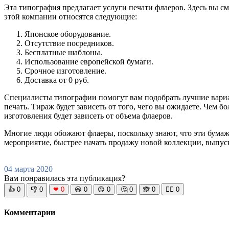
Эта типография предлагает услуги печати флаеров. Здесь вы 
этой компании относятся следующие:
Японское оборудование.
Отсутствие посредников.
Бесплатные шаблоны.
Использование европейской бумаги.
Срочное изготовление.
Доставка от 0 руб.
Специалисты типографии помогут вам подобрать лучшие вариан
печать. Тираж будет зависеть от того, чего вы ожидаете. Чем 
изготовления будет зависеть от объема флаеров.
Многие люди обожают флаеры, поскольку знают, что эти бумажк
мероприятие, быстрее начать продажу новой коллекции, выпус
04 марта 2020
Вам понравилась эта публикация?
👍
0
👎
0
❤
0
😆
0
😡
0
🤔
0
🙈
0
🧘‍♀️
0
Комментарии