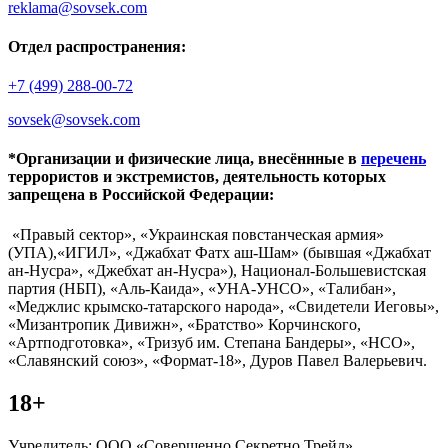
reklama@sovsek.com
Отдел распространения:
+7 (499) 288-00-72
sovsek@sovsek.com
*Организации и физические лица, внесённные в
перечень
террористов и экстремистов, деятельность которых
запрещена в Российской Федерации:
«Правый сектор», «Украинская повстанческая армия»
(УПА),«ИГИЛ», «Джабхат Фатх аш-Шам» (бывшая «Джабхат
ан-Нусра», «Джебхат ан-Нусра»), Национал-Большевистская
партия (НБП), «Аль-Каида», «УНА-УНСО», «Талибан»,
«Меджлис крымско-татарского народа», «Свидетели Иеговы»,
«Мизантропик Дивижн», «Братство» Корчинского,
«Артподготовка», «Тризуб им. Степана Бандеры», «НСО»,
«Славянский союз», «Формат-18», Дуров Павел Валерьевич.
18+
Учредитель: ООО «Совершенно Секретно Трейд».