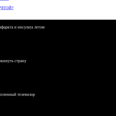
ЕЧТОЙ?
нфаркта и инсульта летом
окинуть страну
упленный телевизор