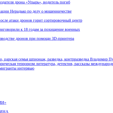
здателя дрона «Упырь», водитель погиб
иации Нерадько по делу о мошенничестве
 после атаки дронов горит сортировочный центр
иговорили к 18 годам за похищение военных
изводстве дронов при помощи 3D‑принтера
о, царская семья
шпионаж, разведка, контрразведка
Владимир П
торическая
терроризм
литература, детектив, рассказы
международ
 мигранты
интервью
МИ»
ЩИНА