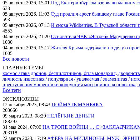
05 августа 2026, 15:01
Под Екатеринбургом взорвали машину со
633
05 августа 2026, 11:03
Суд продлил арест бывшему главе Росав
593
05 августа 2026, 07:13
И снова Wildberries. В Тульской области
4553
04 августа 2026, 21:20
Основателя ЧВК «Ястреб» Марущенко пр
1030
04 августа 2026, 15:17
Жителя Крыма задержали по делу о про
1005
Все новости
ГЛАВНЫЕ ТЕМЫ
космос
атака дронов, беспилотников, бпла
монархия, дворянств
личность известная / популярная / уважаемая / знаменитая / ис
преступления
мошенники
коррупция
миграционная политика,
Все теги
ЭКСКЛЮЗИВЫ
12 декабря 2023, 08:43
ПОЙМАТЬ МАНЬЯКА
203666
09 марта 2023, 08:29
НЕЛЁГКИЕ ДЕНЬГИ
188293
31 мая 2024, 07:00
НА ТРОПЕ ВОЙНЫ … С «ЗАКЛАДЧИКА
203118
22 марта 2023, 17:19
АФЕРА НА МИЛЛИОНЫ. МУЖ - ЖЕН