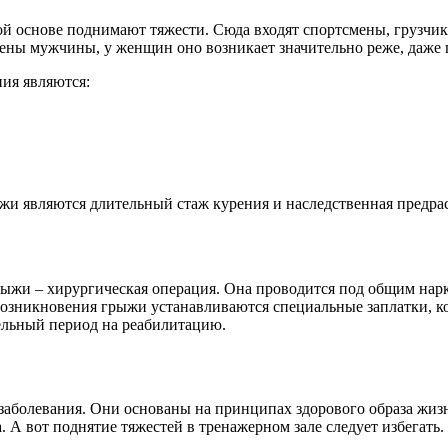
ой основе поднимают тяжести. Сюда входят спортсмены, грузчик
ены мужчины, у женщин оно возникает значительно реже, даже 
ия являются:
и являются длительный стаж курения и наследственная предра
грыжи – хирургическая операция. Она проводится под общим на
 возникновения грыжи устанавливаются специальные заплатки, 
тельный период на реабилитацию.
аболевания. Они основаны на принципах здорового образа жизн
. А вот поднятие тяжестей в тренажерном зале следует избегать.