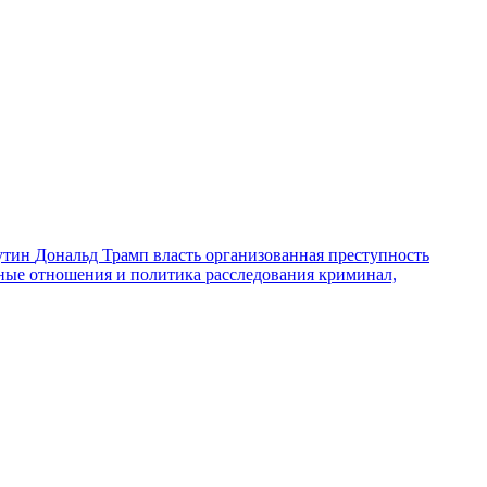
утин
Дональд Трамп
власть
организованная преступность
ные отношения и политика
расследования
криминал,