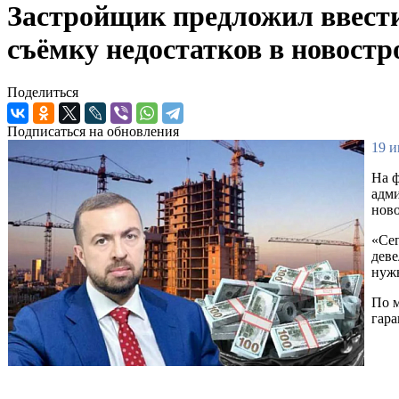
Застройщик предложил ввести 
съёмку недостатков в новост
Поделиться
Подписаться на обновления
19 и
На 
адми
ново
«Сег
деве
нужн
По м
гара