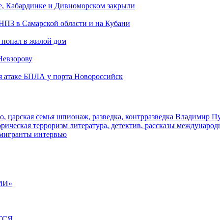
е, Кабардинке и Дивноморском закрыли
 НПЗ в Самарской области и на Кубани
 попал в жилой дом
Невзорову
я атаке БПЛА у порта Новороссийск
о, царская семья
шпионаж, разведка, контрразведка
Владимир П
торическая
терроризм
литература, детектив, рассказы
международ
 мигранты
интервью
МИ»
ТСЯ