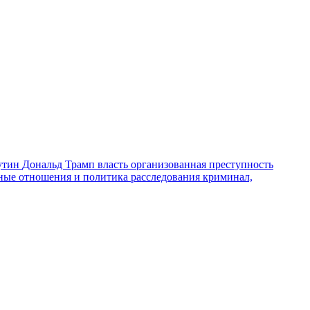
утин
Дональд Трамп
власть
организованная преступность
ные отношения и политика
расследования
криминал,