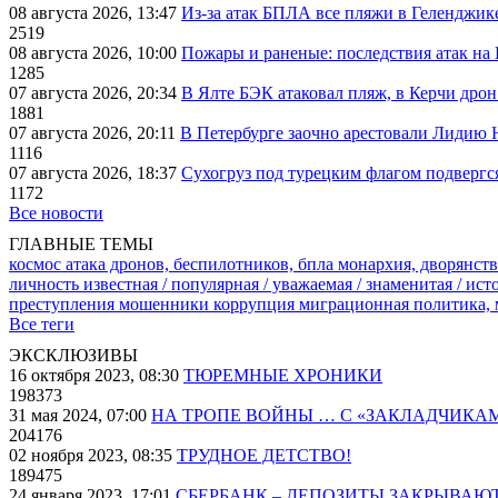
08 августа 2026, 13:47
Из-за атак БПЛА все пляжи в Геленджик
2519
08 августа 2026, 10:00
Пожары и раненые: последствия атак на
1285
07 августа 2026, 20:34
В Ялте БЭК атаковал пляж, в Керчи дрон
1881
07 августа 2026, 20:11
В Петербурге заочно арестовали Лидию 
1116
07 августа 2026, 18:37
Сухогруз под турецким флагом подвергс
1172
Все новости
ГЛАВНЫЕ ТЕМЫ
космос
атака дронов, беспилотников, бпла
монархия, дворянств
личность известная / популярная / уважаемая / знаменитая / ис
преступления
мошенники
коррупция
миграционная политика,
Все теги
ЭКСКЛЮЗИВЫ
16 октября 2023, 08:30
ТЮРЕМНЫЕ ХРОНИКИ
198373
31 мая 2024, 07:00
НА ТРОПЕ ВОЙНЫ … С «ЗАКЛАДЧИКА
204176
02 ноября 2023, 08:35
ТРУДНОЕ ДЕТСТВО!
189475
24 января 2023, 17:01
СБЕРБАНК – ДЕПОЗИТЫ ЗАКРЫВАЮ