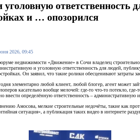
уголовную ответственность дл
ройках и … опозорился
юня 2026, 09:45
форуме недвижимости «Движение» в Сочи владелец строительн
нистративную и уголовную ответственность для людей, публик
стройках. Он заявил, что такие ролики обесценивают затраты з
одня элементарно любой клиент, любой блогер, агент может зайт
лоперов касательно вообще мелочей: где-то что-то потекло, где-то
о ввести определённую ответственность – административную и
нению Амосова, мелкие строительные недочёты, такие как прот
нтийная ситуация», а публикация таких видео в интернете разд