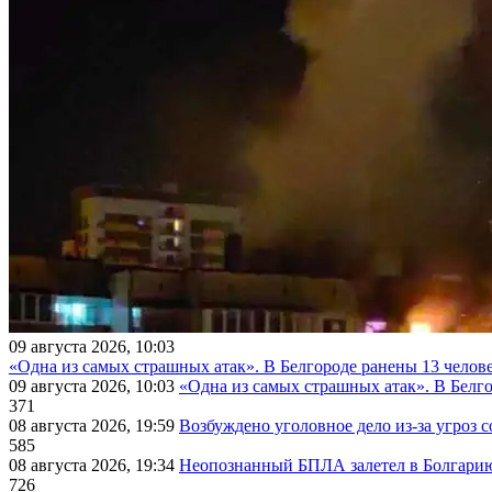
09 августа 2026, 10:03
«Одна из самых страшных атак». В Белгороде ранены 13 челове
09 августа 2026, 10:03
«Одна из самых страшных атак». В Белго
371
08 августа 2026, 19:59
Возбуждено уголовное дело из-за угроз 
585
08 августа 2026, 19:34
Неопознанный БПЛА залетел в Болгарию 
726