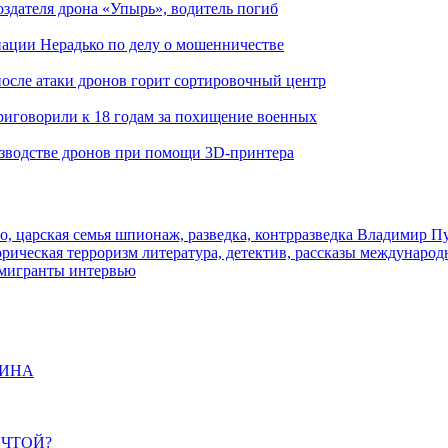
здателя дрона «Упырь», водитель погиб
иации Нерадько по делу о мошенничестве
 после атаки дронов горит сортировочный центр
иговорили к 18 годам за похищение военных
изводстве дронов при помощи 3D‑принтера
о, царская семья
шпионаж, разведка, контрразведка
Владимир П
торическая
терроризм
литература, детектив, рассказы
международ
 мигранты
интервью
ЩИНА
ЕЧТОЙ?