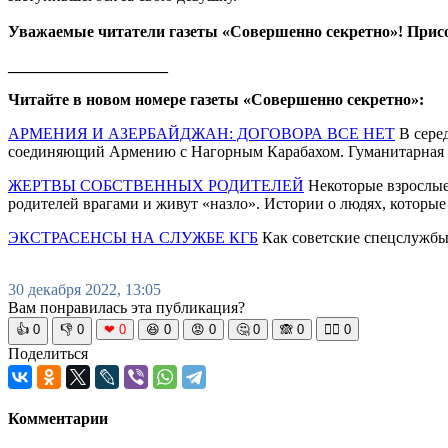
Уважаемые читатели газеты «Совершенно секретно»! Прис
____________________
Читайте в новом номере газеты «Совершенно секретно»:
АРМЕНИЯ И АЗЕРБАЙДЖАН: ДОГОВОРА ВСЕ НЕТ
В сере
соединяющий Армению с Нагорным Карабахом. Гуманитарная 
ЖЕРТВЫ СОБСТВЕННЫХ РОДИТЕЛЕЙ
Некоторые взрослые 
родителей врагами и живут «назло». Истории о людях, которые
ЭКСТРАСЕНСЫ НА СЛУЖБЕ КГБ
Как советские спецслужбы
30 декабря 2022, 13:05
Вам понравилась эта публикация?
👍
0
👎
0
❤
0
😆
0
😡
0
🤔
0
🙈
0
🧘‍♀️
0
Поделиться
Комментарии