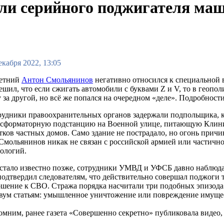
ли серийного поджигателя ма
екабря 2022, 13:05
летний
Антон Смольянинов
негативно относился к специальной 
ешил, что если сжигать автомобили с буквами Z и V, то в гео
 за другой, но всё же попался на очередном «деле». Подробности
удники правоохранительных органов задержали подпольщика, ког
нсформаторную подстанцию на Военной улице, питающую Клини
тков частных домов. Само здание не пострадало, но огонь при
Смольянинов никак не связан с российской армией или частичн
ологий.
стало известно позже, сотрудники УМВД и УФСБ давно наблюдал
одтвердил следователям, что действительно совершал поджоги т
шение к СВО. Стража порядка насчитали три подобных эпизода —
вум статьям: умышленное уничтожение или повреждение имущес
мним, ранее газета «Совершенно секретно» публиковала видео,