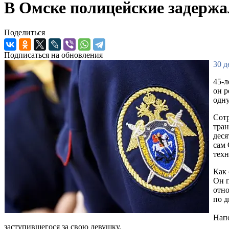
В Омске полицейские задержа
Поделиться
Подписаться на обновления
30 д
45-
он р
одну
Сотр
тра
деся
сам 
техн
Как 
Он п
отно
по д
Напо
заступившегося за свою девушку.