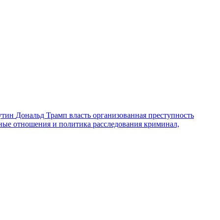
утин
Дональд Трамп
власть
организованная преступность
ные отношения и политика
расследования
криминал,