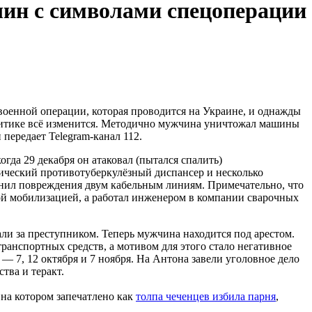
шин с символами спецоперации
военной операции, которая проводится на Украине, и однажды
политике всё изменится. Методично мужчина уничтожал машины
 передает Telegram-канал 112.
да 29 декабря он атаковал (пытался спалить)
ческий противотуберкулёзный диспансер и несколько
чинил повреждения двум кабельным линиям. Примечательно, что
ой мобилизацией, а работал инженером в компании сварочных
и за преступником. Теперь мужчина находится под арестом.
ранспортных средств, а мотивом для этого стало негативное
 7, 12 октября и 7 ноября. На Антона завели уголовное дело
тва и теракт.
 на котором запечатлено как
толпа чеченцев избила парня
,