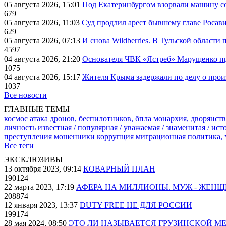
05 августа 2026, 15:01
Под Екатеринбургом взорвали машину со
679
05 августа 2026, 11:03
Суд продлил арест бывшему главе Росав
629
05 августа 2026, 07:13
И снова Wildberries. В Тульской области
4597
04 августа 2026, 21:20
Основателя ЧВК «Ястреб» Марущенко пр
1075
04 августа 2026, 15:17
Жителя Крыма задержали по делу о про
1037
Все новости
ГЛАВНЫЕ ТЕМЫ
космос
атака дронов, беспилотников, бпла
монархия, дворянств
личность известная / популярная / уважаемая / знаменитая / ис
преступления
мошенники
коррупция
миграционная политика,
Все теги
ЭКСКЛЮЗИВЫ
13 октября 2023, 09:14
КОВАРНЫЙ ПЛАН
190124
22 марта 2023, 17:19
АФЕРА НА МИЛЛИОНЫ. МУЖ - ЖЕН
208874
12 января 2023, 13:37
DUTY FREE НЕ ДЛЯ РОССИИ
199174
28 мая 2024, 08:50
ЭТО ЛИ НАЗЫВАЕТСЯ ГРУЗИНСКОЙ М