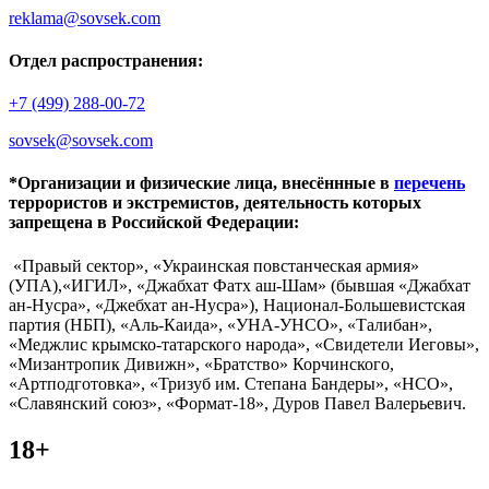
reklama@sovsek.com
Отдел распространения:
+7 (499) 288-00-72
sovsek@sovsek.com
*Организации и физические лица, внесённные в
перечень
террористов и экстремистов, деятельность которых
запрещена в Российской Федерации:
«Правый сектор», «Украинская повстанческая армия»
(УПА),«ИГИЛ», «Джабхат Фатх аш-Шам» (бывшая «Джабхат
ан-Нусра», «Джебхат ан-Нусра»), Национал-Большевистская
партия (НБП), «Аль-Каида», «УНА-УНСО», «Талибан»,
«Меджлис крымско-татарского народа», «Свидетели Иеговы»,
«Мизантропик Дивижн», «Братство» Корчинского,
«Артподготовка», «Тризуб им. Степана Бандеры», «НСО»,
«Славянский союз», «Формат-18», Дуров Павел Валерьевич.
18+