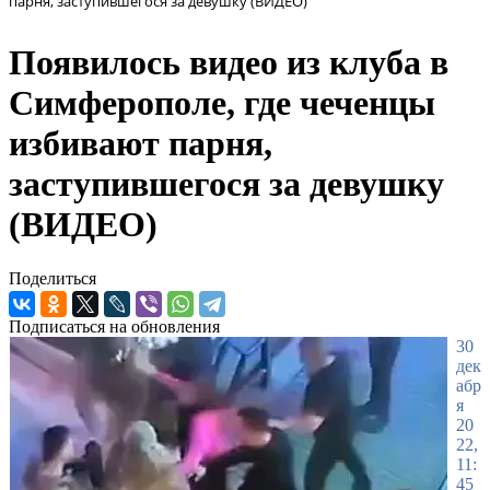
парня, заступившегося за девушку (ВИДЕО)
Появилось видео из клуба в
Симферополе, где чеченцы
избивают парня,
заступившегося за девушку
(ВИДЕО)
Поделиться
Подписаться на обновления
30
дек
абр
я
20
22,
11:
45