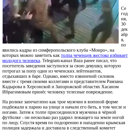
Се
год
ня,
30
дек
абр
я,
по
явились кадры из симферопольского клуба «Монро», на
которых можно заметить как
толпа чеченцев жестоко избивает
молодого человека
. Telegram-канал Baza ранее писал, что
посетитель заведения заступился за свою девушку, которую
потрогал за попу один из чеченских лейтенантов,
отдыхавших в баре. Однако, вместо извинений силовик
вместе с тремя своими коллегами и представителем Рамзана
Кадырова в Херсонской и Запорожской областях Хасаном
Ибрагимовым принёс человеку телесные повреждение.
На ролике запечатлено как трое мужчин в военной форме
подбежали к парню на улице и начали его бить, в том числе и
ногами. Затем к толпе присоединился мужчина в чёрной
футболке - он несколько раз ударил лежащего на земле ногой
по лицу. Спустя время по подозрению в нападении крымская
полиция задержала и доставила в следственный комитет