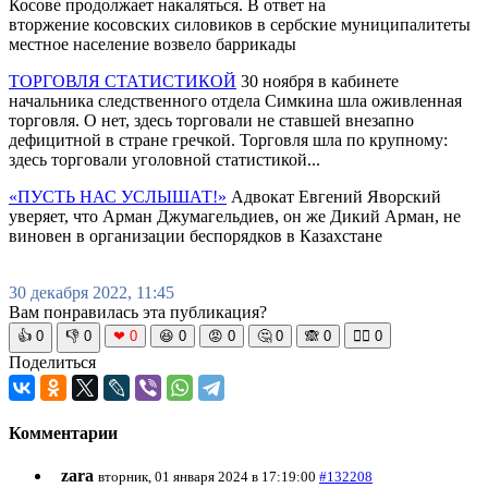
Косове продолжает накаляться. В ответ на
вторжение косовских силовиков в сербские муниципалитеты
местное население возвело баррикады
ТОРГОВЛЯ СТАТИСТИКОЙ
30 ноября в кабинете
начальника следственного отдела Симкина шла оживленная
торговля. О нет, здесь торговали не ставшей внезапно
дефицитной в стране гречкой. Торговля шла по крупному:
здесь торговали уголовной статистикой...
«ПУСТЬ НАС УСЛЫШАТ!»
Адвокат Евгений Яворский
уверяет, что Арман Джумагельдиев, он же Дикий Арман, не
виновен в организации беспорядков в Казахстане
30 декабря 2022, 11:45
Вам понравилась эта публикация?
👍
0
👎
0
❤
0
😆
0
😡
0
🤔
0
🙈
0
🧘‍♀️
0
Поделиться
Комментарии
zara
вторник, 01 января 2024 в 17:19:00
#132208