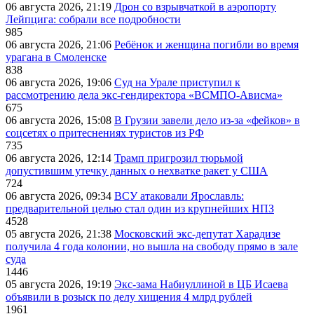
06 августа 2026, 21:19
Дрон со взрывчаткой в аэропорту
Лейпцига: собрали все подробности
985
06 августа 2026, 21:06
Ребёнок и женщина погибли во время
урагана в Смоленске
838
06 августа 2026, 19:06
Суд на Урале приступил к
рассмотрению дела экс-гендиректора «ВСМПО-Ависма»
675
06 августа 2026, 15:08
В Грузии завели дело из-за «фейков» в
соцсетях о притеснениях туристов из РФ
735
06 августа 2026, 12:14
Трамп пригрозил тюрьмой
допустившим утечку данных о нехватке ракет у США
724
06 августа 2026, 09:34
ВСУ атаковали Ярославль:
предварительной целью стал один из крупнейших НПЗ
4528
05 августа 2026, 21:38
Московский экс-депутат Харадизе
получила 4 года колонии, но вышла на свободу прямо в зале
суда
1446
05 августа 2026, 19:19
Экс-зама Набиуллиной в ЦБ Исаева
объявили в розыск по делу хищения 4 млрд рублей
1961