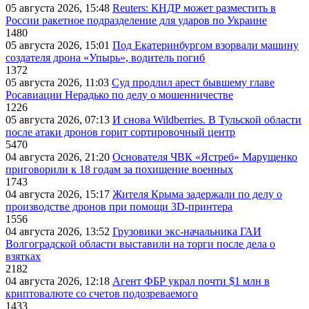
05 августа 2026, 15:48
Reuters: КНДР может разместить в
России ракетное подразделение для ударов по Украине
1480
05 августа 2026, 15:01
Под Екатеринбургом взорвали машину
создателя дрона «Упырь», водитель погиб
1372
05 августа 2026, 11:03
Суд продлил арест бывшему главе
Росавиации Нерадько по делу о мошенничестве
1226
05 августа 2026, 07:13
И снова Wildberries. В Тульской области
после атаки дронов горит сортировочный центр
5470
04 августа 2026, 21:20
Основателя ЧВК «Ястреб» Марущенко
приговорили к 18 годам за похищение военных
1743
04 августа 2026, 15:17
Жителя Крыма задержали по делу о
производстве дронов при помощи 3D‑принтера
1556
04 августа 2026, 13:52
Грузовики экс-начальника ГАИ
Волгоградской области выставили на торги после дела о
взятках
2182
04 августа 2026, 12:18
Агент ФБР украл почти $1 млн в
криптовалюте со счетов подозреваемого
1433