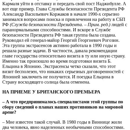
Кармаля уйти в отставку и передать свой пост Наджибулле. А
вот еще пример. Глава Службы безопасности Президента РФ
Александр Васильевич Коржаков в начале 1990-х серьезно
занимался вопросами поиска и привлечения на работу в СБП
РФ
(Служба безопасности Президента. – Прим. ред.)
людей с
паранормальными способностями. И вскоре в Службе
безопасности Президента РФ такая группа была создана.
Руководил ей генерал-майор Георгий Георгиевич Рогозин.
Эта группа экстрасенсов активно работала в 1990 годы и
решала разные задачи. В частности, давала рекомендации
главе государства относительно визита в ту или иную страну.
Именно так произошло во время подготовки визита Б.
Ельцина в Японию. Экстрасенсы четко сказали, что этот
визит бесполезен, что никаких серьезных договоренностей с
Японией заключить не получится. И поездка Ельцина в
Страну восходящего солнца была отменена.
НА ПРИЕМЕ У БРИТАНСКОГО ПРЕМЬЕРА
– А что предпринималось специалистами этой группы по
сбору сведений о планах наших противников на мировой
арене?
– Мне известен такой случай. В 1980 годы в Виннице жили
два человека, явно наделенных необычными способностями.