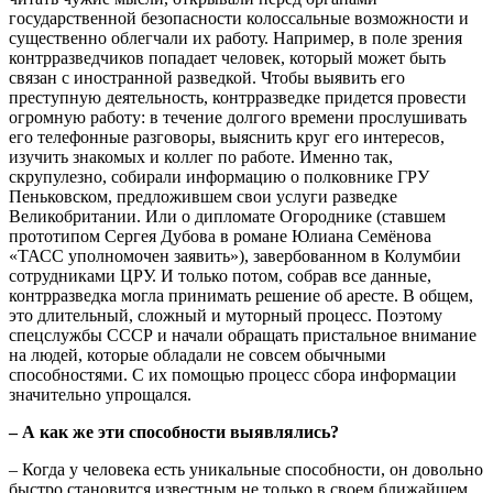
государственной безопасности колоссальные возможности и
существенно облегчали их работу. Например, в поле зрения
контрразведчиков попадает человек, который может быть
связан с иностранной разведкой. Чтобы выявить его
преступную деятельность, контрразведке придется провести
огромную работу: в течение долгого времени прослушивать
его телефонные разговоры, выяснить круг его интересов,
изучить знакомых и коллег по работе. Именно так,
скрупулезно, собирали информацию о полковнике ГРУ
Пеньковском, предложившем свои услуги разведке
Великобритании. Или о дипломате Огороднике (ставшем
прототипом Сергея Дубова в романе Юлиана Семёнова
«ТАСС уполномочен заявить»), завербованном в Колумбии
сотрудниками ЦРУ. И только потом, собрав все данные,
контрразведка могла принимать решение об аресте. В общем,
это длительный, сложный и муторный процесс. Поэтому
спецслужбы СССР и начали обращать пристальное внимание
на людей, которые обладали не совсем обычными
способностями. С их помощью процесс сбора информации
значительно упрощался.
– А как же эти способности выявлялись?
– Когда у человека есть уникальные способности, он довольно
быстро становится известным не только в своем ближайшем