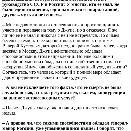
руководство СССР и России? У многих, кто ее знал, не
было единого мнения, одни называли ее шарлатанкой,
другие – чуть ли не гением...
– Мне недавно звонили с телевидения и просили принять
участие в передаче на тему о Джуне, но я отказался. Я же
лично ее не знал и никогда с ней не встречался. Но я имел
беседы с теми, кто ее хорошо знал, например, с тем же
Валерой Кустовым, который неоднократно бывал у нее, когда
заезжал в Москву. Джуна действительно обладала
способностями в этом направлении. Но еще большими
способностями она обладала на ниве собственного пиара и
раскрутки. Иначе как объяснить ее внезапный уход из жизни?
Согласитесь, что человек, который в полной мере обладает
даром предвидения, знает и свое будущее.
– А вы не исключаете того факта, что ее смерть не была
случайностью, а стала результатом, скажем, конкуренции
на рынке экстрасенсорных услуг?
– Насчет Джуны скажу так: в наши дни ничего исключать
нельзя.
– А правда ли, что такими способностями обладал генерал-
майор Рогозин, уже упоминавшийся выше? Говорят, что