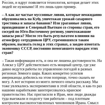
России, и вдруг появляется технология, которая делает этих
людей не нужными! И это лишь один пример.
– А как же частые муссонные ливни, которые неожиданно
обрушивались на Кубу, уничтожая урожай сахарного
тростника и запасы бананов? Или ураганные ливни,
приходившие в Северный Вьетнам со стороны стран, его
соседей по Юго-Восточному региону, уничтожавшие
запасы риса? Могло это быть результатом влияния на
атмосферу сотрудников ЦРУ, стремившихся таким
образом, вызвать голод в этих странах, а заодно измотать
экономику СССР, постоянно помогавшего народам этих
стран?
– Такая информация есть, и она не лишена достоверности. На
Аляске у ЦРУ действительно есть мощный центр, где уже
давно ведутся работы по управлению погодой в разных
регионах Земного шара. Каких конкретно успехов
американцы добились на этом поприще, точно сказать не
могу. А вот историю из моего личного опыта расскажу. Мы
тоже увлекались экспериментами в этой области, и как-то раз
нашими наработками заинтересовалось иранское
правительство. Нас пригласили в Иран, мои люди дважды
туда выезжали и подолгу там работали – под плотным
контролем высокопоставленных чиновников Ирана. Смысл