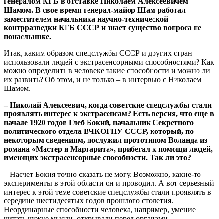
генералом КГБ в отставке Николаем Алексеевичем
Шамом. В свое время генерал-майор Шам работал
заместителем начальника научно-технической
контрразведки КГБ СССР и знает существо вопроса не
понаслышке.
Итак, каким образом спецслужбы СССР и других стран
использовали людей с экстрасенсорными способностями? Как
можно определить в человеке такие способности и можно ли
их развить? Об этом, и не только – в интервью с Николаем
Шамом.
– Николай Алексеевич, когда советские спецслужбы стали
проявлять интерес к экстрасенсам? Есть версия, что еще в
начале 1920 годов Глеб Бокий, начальник Секретного
политического отдела ВЧКОГПУ СССР, который, по
некоторым сведениям, послужил прототипом Воланда из
романа «Мастер и Маргарита», прибегал к помощи людей,
имеющих экстрасенсорные способности. Так ли это?
– Насчет Бокия точно сказать не могу. Возможно, какие-то
эксперименты в этой области он и проводил. А вот серьезный
интерес к этой теме советские спецслужбы стали проявлять в
середине шестидесятых годов прошлого столетия.
Неординарные способности человека, например, умение
читать чужие мысли, открывали перед органами