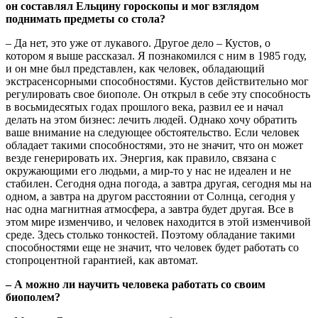
он составлял Ельцину гороскопы и мог взглядом
поднимать предметы со стола?
– Да нет, это уже от лукавого. Другое дело – Кустов, о
котором я выше рассказал. Я познакомился с ним в 1985 году,
и он мне был представлен, как человек, обладающий
экстрасенсорными способностями. Кустов действительно мог
регулировать свое биополе. Он открыл в себе эту способность
в восьмидесятых годах прошлого века, развил ее и начал
делать на этом бизнес: лечить людей. Однако хочу обратить
ваше внимание на следующее обстоятельство. Если человек
обладает такими способностями, это не значит, что он может
везде генерировать их. Энергия, как правило, связана с
окружающими его людьми, а мир-то у нас не идеален и не
стабилен. Сегодня одна погода, а завтра другая, сегодня мы на
одном, а завтра на другом расстоянии от Солнца, сегодня у
нас одна магнитная атмосфера, а завтра будет другая. Все в
этом мире изменчиво, и человек находится в этой изменчивой
среде. Здесь столько тонкостей. Поэтому обладание такими
способностями еще не значит, что человек будет работать со
стопроцентной гарантией, как автомат.
– А можно ли научить человека работать со своим
биополем?