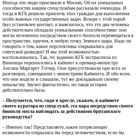
Иногда эти люди приезжали в Москву. Об их уникальных
способностях нашим спецслужбам рассказали очевидцы. И
тогда в КГБ решили привлечь этих граждан для выполнения
особо важных государственных задач. Вскоре с этой парой
был установлен контакт, и выяснилось, что эти два человека
действительно обладали уникальными способностями: они
могли мгновенно посредством своего биополя перемещаться в
пространстве, причем, в любую точку Земного шара. Надо ли
говорить о том, какие перспективы открывались для
советской разведки! И мы этой возможностью
воспользовались. Так, по заданию КГБ экстрасенсы из
Винницы переносились в кабинет к премьер-министру
Англии Маргарет Тэтчер. Они присутствовали при всех ее
разговорах, совещаниях с министрами Кабинета. И обо всем,
что они видели и слышали, тут же докладывали своему
начальству. Звучит фантастично, но такая история
действительно была.
– Получается, что, сидя в кресле, скажем, в кабинете
своего куратора из спецслужб, эта пара посредством своего
биополя могла наблюдать за действиями британского
руководства?
– Именно так! Представляете, какие потрясающие
возможности открылись бы перед человечеством, если бы