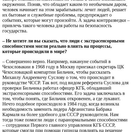
окружении. Поняв, что обладает каким-то необычным даром,
человек начинает на этом зарабатывать: лечит людей, решает
их бытовые и служебные проблемы, предупреждает о
событиях, которые могут произойти. А задача контрразведки –
привлечь такого человека для работы на безопасность
государства.
– Не хотите ли вы сказать, что люди с экстрасенсорными
способностями могли реально влиять на процессы,
которые происходили в мире?
– Совершенно верно. Например, накануне событий в
Чехословакии в 1968 году в Москву приезжал секретарь ЦК
Чехословацкой компартии Бильчик, чтобы рассказать
Михаилу Андреевичу Суслову о том, что происходит в
руководстве ЧССР. Так вот, под видом референта Суслова для
проверки Бильчика работал офицер КГБ, обладавший
экстрасенсорными способностями. Его задача заключалась в
том, чтобы понять, где Бильчик откровенен, а где лукавит.
Нечто подобное происходило в 1984 году, когда возникла
необходимость заменить лидера Афганистана Бабрака
Кармаля на более удобного для СССР руководителя. Нам
тогда тоже помогли люди с паранормальными способностями
– сотрудники Первого главного управления КГБ СССР,
которые смогли при помощи гипноза повлиять на решение