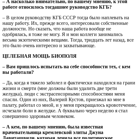
– А насколько внимательно, по вашему мнению, к этой
работе относилось тогдашнее руководство КГБ?
– В целом руководству КГБ СССР тогда было наплевать на
нашу работу. Их, прежде всего, интересовали собственные
должности. Но сказать, что наша работа вообще не
одобрялась, я тоже не могу. Я и мои коллеги занимались
весьма экзотическими вещами. Тогда, тридцать лет назад, все
это было очень интересно и захватывающе.
ЦЕЛЕБНАЯ МОЩЬ БИОПОЛЯ
– Вам пришлось испытать на себе способности тех, с кем
вы работали?
– Да, когда я тяжело заболел и фактически находился на грани
жизни и смерти (мне должны были удалить две трети
желудка), люди с экстрасенсорными способностями меня
спасли. Один из них, Валерий Кустов, приезжал ко мне в
палату, работал со мной, и у меня прекращалось кровотечение,
исчезали боли в желудке. А буквально через неделю я стал
совершенно здоровым человеком.
– А кем, по вашему мнению, была известная
врачевательница кремлевской элиты Джуна
Давиташвили, которая лечила все политическое