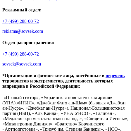
Рекламный отдел:
+7 (499) 288-00-72
reklama@sovsek.com
Отдел распространения:
+7 (499) 288-00-72
sovsek@sovsek.com
*Организации и физические лица, внесённные в
перечень
террористов и экстремистов, деятельность которых
запрещена в Российской Федерации:
«Правый сектор», «Украинская повстанческая армия»
(УПА),«ИГИЛ», «Джабхат Фатх аш-Шам» (бывшая «Джабхат
ан-Нусра», «Джебхат ан-Нусра»), Национал-Большевистская
партия (НБП), «Аль-Каида», «УНА-УНСО», «Талибан»,
«Меджлис крымско-татарского народа», «Свидетели Иеговы»,
«Мизантропик Дивижн», «Братство» Корчинского,
«Артподготовка», «Тризуб им. Степана Бандеры», «НСО»,