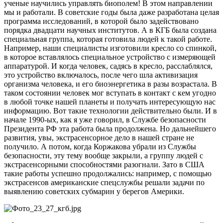
ученые научились управлять биополем! В этом направлении
мы и работали. В советские годы была даже разработана целая
программа исследований, в которой было задействовано
порядка двадцати научных институтов. А в КГБ была создана
специальная группа, которая готовила людей к такой работе.
Например, наши специалисты изготовили кресло со спинкой,
в которое вставлялось специальное устройство с измеряющей
аппаратурой. И когда человек, садясь в кресло, расслаблялся,
это устройство включалось, после чего шла активизация
организма человека, и его биоэнергетика в разы возрастала. В
таком состоянии человек мог вступать в контакт с кем угодно
в любой точке нашей планеты и получать интересующую нас
информацию. Вот такие технологии действительно были. И в
начале 1990-ых, как я уже говорил, в Службе безопасности
Президента РФ эта работа была продолжена. Но дальнейшего
развития, увы, экстрасенсорное дело в нашей стране не
получило. А потом, когда Коржакова убрали из Службы
безопасности, эту тему вообще закрыли, а группу людей с
экстрасенсорными способностями разогнали. Зато в США
такие работы успешно продолжались: например, с помощью
экстрасенсов американские спецслужбы решали задачи по
выявлению советских субмарин у берегов Америки.