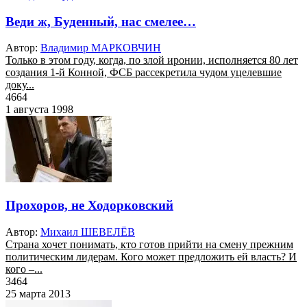
Веди ж, Буденный, нас смелее…
Автор:
Владимир МАРКОВЧИН
Только в этом году, когда, по злой иронии, исполняется 80 лет
создания 1-й Конной, ФСБ рассекретила чудом уцелевшие
доку...
4664
1 августа 1998
Прохоров, не Ходорковский
Автор:
Михаил ШЕВЕЛЁВ
Страна хочет понимать, кто готов прийти на смену прежним
политическим лидерам. Кого может предложить ей власть? И
кого –...
3464
25 марта 2013