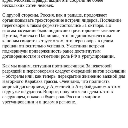
адрес Москвы. Правда, акции эти собрали не более
нескольких сотен человек.
С другой стороны, Россия, как и раньше, продолжает
организовывать трехсторонние встречи лидеров. Последние
переговоры в таком формате состоялись 31 октября. По
итогам заседания было подписано трехстороннее заявление
Путина, Алиева и Пашиняна, что по дипломатическим
канонам свидетельствует о том, что переговоры в целом
прошли относительно успешно. Участники встречи
подчеркнули приверженность ранее достигнутым
договоренностям и отметили роль РФ в урегулировании.
Как мы видим, ситуация противоречивая. За некоторой
разрядкой и переговорами следует очередной виток эскалации
– обстрелы или, как теперь, перекрытие жизненно важной для
Нагорного Карабаха трассы. Очевидно, что подписать
мирный договор между Арменией и Азербайджаном в этом
году уже не удастся. Вопрос, получится ли сделать это в
следующем, и какова будет роль России в мирном
урегулировании и в целом в регионе.