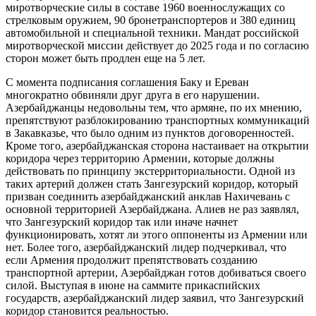
миротворческие силы в составе 1960 военнослужащих со
стрелковым оружием, 90 бронетранспортеров и 380 единиц
автомобильной и специальной техники. Мандат российской
миротворческой миссии действует до 2025 года и по согласию
сторон может быть продлен еще на 5 лет.
С момента подписания соглашения Баку и Ереван
многократно обвиняли друг друга в его нарушении.
Азербайджанцы недовольны тем, что армяне, по их мнению,
препятствуют разблокированию транспортных коммуникаций
в Закавказье, что было одним из пунктов договоренностей.
Кроме того, азербайджанская сторона настаивает на открытии
коридора через территорию Армении, которые должны
действовать по принципу экстерриториальности. Одной из
таких артерий должен стать Зангезурский коридор, который
призван соединить азербайджанский анклав Нахичевань с
основной территорией Азербайджана. Алиев не раз заявлял,
что Зангезурский коридор так или иначе начнет
функционировать, хотят ли этого оппоненты из Армении или
нет. Более того, азербайджанский лидер подчеркивал, что
если Армения продолжит препятствовать созданию
транспортной артерии, Азербайджан готов добиваться своего
силой. Выступая в июне на саммите прикаспийских
государств, азербайджанский лидер заявил, что Зангезурский
коридор становится реальностью.