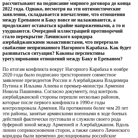
рассчитывают на подписание мирного договора до конца
2022 года. Однако, несмотря на эти оптимистические
заявления, складывается впечатление, что отношения
между Ереваном и Баку вовсе не налаживаются, а
продолжают оставаться крайне напряженными, а то и
ухудшаются. Очередной иллюстрацией противоречий
стало перекрытие Лачинского коридора
азербайджанскими экоактивистами, что перерезало
снабжение непризнанного Нагорного Карабаха. Как будет
развиваться ситуация? Каковы перспективы
урегулирования отношений между Баку и Ереваном?
По итогам конфликта вокруг Нагорного Карабаха в ноябре
2020 года было подписано трехстороннее совместное
заявление президентов России и Азербайджана Владимира
Путина и Ильхама Алиева и премьер-министра Армении
Никола Пашиняна. Согласно документу, под контроль
азербайджанской стороны перешли несколько районов,
которые после первого конфликта в 1990-е годы
контролировала Армения. На протяжении более чем 20 лет
эти районы, занятые армянскими военными в ходе боевых
действий фактически пустовали и служили своего рода
буферной зоной между Арменией и Азербайджаном. Вдоль
линии соприкосновения сторон, а также самого Лачинского
коридора были временно дислоцированы российские