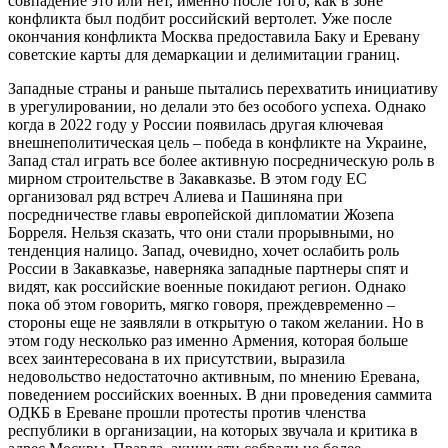
совпадение это или нет, именно после того, как в зоне
конфликта был подбит российский вертолет. Уже после
окончания конфликта Москва предоставила Баку и Еревану
советские карты для демаркации и делимитации границ.
Западные страны и раньше пытались перехватить инициативу
в урегулировании, но делали это без особого успеха. Однако
когда в 2022 году у России появилась другая ключевая
внешнеполитическая цель – победа в конфликте на Украине,
Запад стал играть все более активную посредническую роль в
мирном строительстве в Закавказье. В этом году ЕС
организовал ряд встреч Алиева и Пашиняна при
посредничестве главы европейской дипломатии Жозепа
Борреля. Нельзя сказать, что они стали прорывными, но
тенденция налицо. Запад, очевидно, хочет ослабить роль
России в Закавказье, наверняка западные партнеры спят и
видят, как российские военные покидают регион. Однако
пока об этом говорить, мягко говоря, преждевременно –
стороны еще не заявляли в открытую о таком желании. Но в
этом году несколько раз именно Армения, которая больше
всех заинтересована в их присутствии, выразила
недовольство недостаточно активным, по мнению Еревана,
поведением российских военных. В дни проведения саммита
ОДКБ в Ереване прошли протесты против членства
республики в организации, на которых звучала и критика в