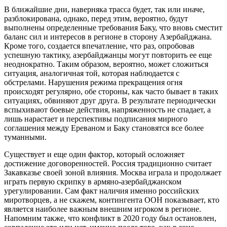
В ближайшие дни, наверняка трасса будет, так или иначе,
разблокирована, однако, перед этим, вероятно, будут
выполнены определенные требования Баку, что вновь сместит
баланс сил и интересов в регионе в сторону Азербайджана.
Кроме того, создается впечатление, что раз, опробовав
успешную тактику, азербайджанцы могут повторить ее еще
неоднократно. Таким образом, вероятно, может сложиться
ситуация, аналогичная той, которая наблюдается с
обстрелами. Нарушения режима прекращения огня
происходят регулярно, обе стороны, как часто бывает в таких
ситуациях, обвиняют друг друга. В результате периодически
вспыхивают боевые действия, напряженность не спадает, а
лишь нарастает и перспективы подписания мирного
соглашения между Ереваном и Баку становятся все более
туманными.
Существует и еще один фактор, который осложняет
достижение договоренностей. Россия традиционно считает
Закавказье своей зоной влияния. Москва играла и продолжает
играть первую скрипку в армяно-азербайджанском
урегулировании. Сам факт наличия именно российских
миротворцев, а не скажем, контингента ООН показывает, кто
является наиболее важным внешним игроком в регионе.
Напомним также, что конфликт в 2020 году был остановлен,