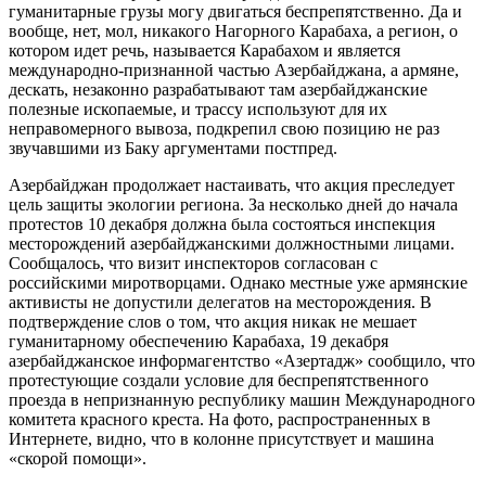
гуманитарные грузы могу двигаться беспрепятственно. Да и
вообще, нет, мол, никакого Нагорного Карабаха, а регион, о
котором идет речь, называется Карабахом и является
международно-признанной частью Азербайджана, а армяне,
дескать, незаконно разрабатывают там азербайджанские
полезные ископаемые, и трассу используют для их
неправомерного вывоза, подкрепил свою позицию не раз
звучавшими из Баку аргументами постпред.
Азербайджан продолжает настаивать, что акция преследует
цель защиты экологии региона. За несколько дней до начала
протестов 10 декабря должна была состояться инспекция
месторождений азербайджанскими должностными лицами.
Сообщалось, что визит инспекторов согласован с
российскими миротворцами. Однако местные уже армянские
активисты не допустили делегатов на месторождения. В
подтверждение слов о том, что акция никак не мешает
гуманитарному обеспечению Карабаха, 19 декабря
азербайджанское информагентство «Азертадж» сообщило, что
протестующие создали условие для беспрепятственного
проезда в непризнанную республику машин Международного
комитета красного креста. На фото, распространенных в
Интернете, видно, что в колонне присутствует и машина
«скорой помощи».