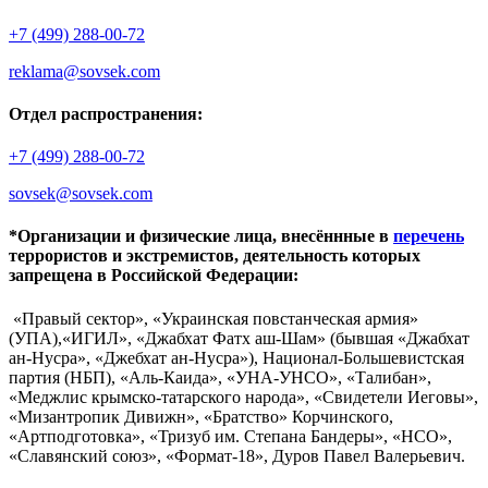
+7 (499) 288-00-72
reklama@sovsek.com
Отдел распространения:
+7 (499) 288-00-72
sovsek@sovsek.com
*Организации и физические лица, внесённные в
перечень
террористов и экстремистов, деятельность которых
запрещена в Российской Федерации:
«Правый сектор», «Украинская повстанческая армия»
(УПА),«ИГИЛ», «Джабхат Фатх аш-Шам» (бывшая «Джабхат
ан-Нусра», «Джебхат ан-Нусра»), Национал-Большевистская
партия (НБП), «Аль-Каида», «УНА-УНСО», «Талибан»,
«Меджлис крымско-татарского народа», «Свидетели Иеговы»,
«Мизантропик Дивижн», «Братство» Корчинского,
«Артподготовка», «Тризуб им. Степана Бандеры», «НСО»,
«Славянский союз», «Формат-18», Дуров Павел Валерьевич.