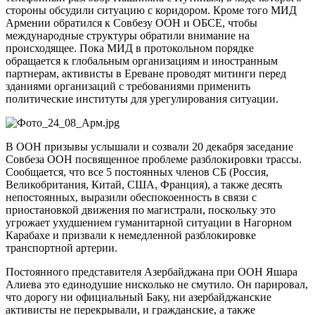
стороны обсудили ситуацию с коридором. Кроме того МИД
Армении обратился к Совбезу ООН и ОБСЕ, чтобы
международные структуры обратили внимание на
происходящее. Пока МИД в протокольном порядке
обращается к глобальным организациям и иностранным
партнерам, активисты в Ереване проводят митинги перед
зданиями организаций с требованиями применить
политические институты для урегулирования ситуации.
В ООН призывы услышали и созвали 20 декабря заседание
Совбеза ООН посвященное проблеме разблокировки трассы.
Сообщается, что все 5 постоянных членов СБ (Россия,
Великобритания, Китай, США, Франция), а также десять
непостоянных, выразили обеспокоенность в связи с
приостановкой движения по магистрали, поскольку это
угрожает ухудшением гуманитарной ситуации в Нагорном
Карабахе и призвали к немедленной разблокировке
транспортной артерии.
Постоянного представителя Азербайджана при ООН Яшара
Алиева это единодушие нисколько не смутило. Он парировал,
что дорогу ни официальный Баку, ни азербайджанские
активисты не перекрывали, и гражданские, а также