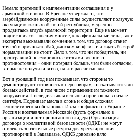
Немало претензий к имплементации соглашения и у
армянской стороны. В Ереване утверждают, что
азербайджанские вооруженные силы осуществляют ползучую
оккупацию южных областей республики, медленно
продвигаясь вглубь армянской территории. Еще на момент
подписания соглашения многие, как официальные лица, так и
эксперты высказывали сомнение в том, что договор станет
точкой в армяно-азербайджанском конфликте и ждать быстрой
нормализации не стоит. Дело в том, что ни победитель, ни
проигравший не смирились с итогами военного
противостояния – одни потеряли больше, чем были согласны,
вторые не получили всего, на что рассчитывали.
Вот и уходящий год нам показывает, что стороны то
демонстрируют готовность к переговорам, то скатываются до
боевых действий, в том числе с применением тяжелого
вооружения. Последняя такая вспышка произошла в начале
сентября. Подливает масла в огонь и общая сложная
геополитическая обстановка. Из-за конфликта на Украине
Россия и возглавляемая Москвой (пусть формально в
организации и нет прописанного лидера) Организация
договора о коллективной безопасности (ОДКБ) не могут
отвлекать значительные ресурсы для урегулирования
противоречий в Закавказье. ОДКБ довольно вяло