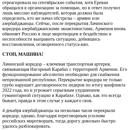
отреагировала на сентябрьские события, хотя Ереван
обращался в организацию за помощью, но в ответ получил
лишь миссию наблюдателей, которая должна была
определить, кто же начал обстрелы – армяне или
азербайджанцы. Сейчас, после перекрытия Лачинского
коридора азербайджанскими экоактивистами, Армения вновь
обвиняет Россию в лице миротворцев в бездействии и
неспособности выправить ситуацию, добившись
восстановления, оговоренного статуса-кво.
СТОП, МАШИНА!
Лачинский коридор – ключевая транспортная артерия,
связывающая Нагорный Карабах с территорией Армении. Его
функционирование абсолютно необходимо для снабжения
непризнанной республики. Перекрытие коридора не только
грубо нарушает договоренности лидеров по итогу конфликта
2022 года, но и угрожает серьезным ухудшением
гуманитарной ситуации в Карабахе. Однако, как это всегда
бывает, правда в этом случае у каждого своя.
4 декабря азербайджанцы на несколько часов перекрыли
коридор, однако, благодаря переговорным усилиям
российских миротворцев, тогда дорогу довольно быстро
удалось разблокировать.