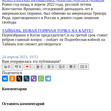
Ровно год назад, в апреле 2022 года, русский летчик
Константин Ярошенко, отсидевший двенадцать лет в
американских тюрьмах, был обменян на американца Тревора
Рида, приговоренного в России к девяти годам лишения
свободы
ТАЙВАНЬ. НОВАЯ ГОРЯЧАЯ ТОЧКА НА КАРТЕ?
Переизбрание в Китае председателя Си на третий срок ставит
ребром главный вопрос – пойдет ли Поднебесная войной на
Тайвань или сможет договориться
24 апреля 2023, 19:53
Вам понравилась эта публикация?
👍
0
👎
0
❤
0
😆
0
😡
0
🤔
0
🙈
0
🧘‍♀️
0
Поделиться
Комментарии
Оставить комментарий