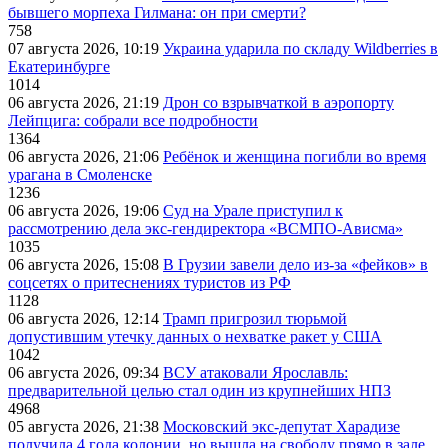
бывшего морпеха Гилмана: он при смерти?
758
07 августа 2026, 10:19
Украина ударила по складу Wildberries в
Екатеринбурге
1014
06 августа 2026, 21:19
Дрон со взрывчаткой в аэропорту
Лейпцига: собрали все подробности
1364
06 августа 2026, 21:06
Ребёнок и женщина погибли во время
урагана в Смоленске
1236
06 августа 2026, 19:06
Суд на Урале приступил к
рассмотрению дела экс-гендиректора «ВСМПО-Ависма»
1035
06 августа 2026, 15:08
В Грузии завели дело из-за «фейков» в
соцсетях о притеснениях туристов из РФ
1128
06 августа 2026, 12:14
Трамп пригрозил тюрьмой
допустившим утечку данных о нехватке ракет у США
1042
06 августа 2026, 09:34
ВСУ атаковали Ярославль:
предварительной целью стал один из крупнейших НПЗ
4968
05 августа 2026, 21:38
Московский экс-депутат Харадизе
получила 4 года колонии, но вышла на свободу прямо в зале