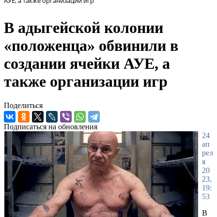
АУЕ, а также организации игр
В адыгейской колонии
«положенца» обвинили в
создании ячейки АУЕ, а
также организации игр
Поделиться
Подписаться на обновления
24
ап
рел
я
20
23,
19:
53
В