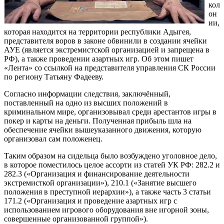
кол
он
ии,
которая находится на территории республики Адыгея,
представителя воров в законе обвинили в создании ячейки
АУЕ (является экстремистской организацией и запрещена в
РФ), а также проведении азартных игр. Об этом пишет
«Лента» со ссылкой на представителя управления СК России
по региону Татьяну Фадееву.
Согласно информации следствия, заключённый,
поставленный на одно из высших положений в
криминальном мире, организовывал среди арестантов игры в
покер и карты на деньги. Полученная прибыль шла на
обеспечение ячейки вышеуказанного движения, которую
организовал сам положенец.
Таким образом на сидельца было возбуждено уголовное дело,
в которое поместилось целое ассорти из статей УК РФ: 282.2 и
282.3 («Организация и финансирование деятельности
экстремисткой организации»), 210.1 («Занятие высшего
положения в преступной иерархии»), а также часть 3 статьи
171.2 («Организация и проведение азартных игр с
использованием игрового оборудования вне игорной зоны,
совершенные организованной группой»).