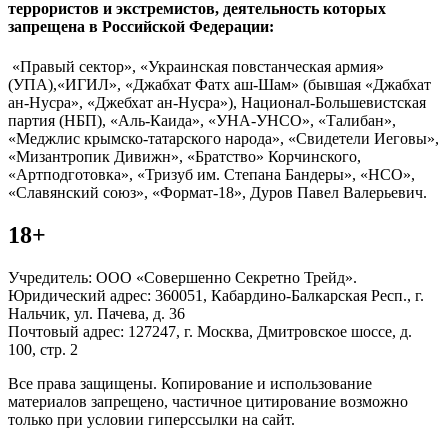
террористов и экстремистов, деятельность которых
запрещена в Российской Федерации:
«Правый сектор», «Украинская повстанческая армия»
(УПА),«ИГИЛ», «Джабхат Фатх аш-Шам» (бывшая «Джабхат
ан-Нусра», «Джебхат ан-Нусра»), Национал-Большевистская
партия (НБП), «Аль-Каида», «УНА-УНСО», «Талибан»,
«Меджлис крымско-татарского народа», «Свидетели Иеговы»,
«Мизантропик Дивижн», «Братство» Корчинского,
«Артподготовка», «Тризуб им. Степана Бандеры», «НСО»,
«Славянский союз», «Формат-18», Дуров Павел Валерьевич.
18+
Учредитель: ООО «Совершенно Секретно Трейд».
Юридический адрес: 360051, Кабардино-Балкарская Респ., г.
Нальчик, ул. Пачева, д. 36
Почтовый адрес: 127247, г. Москва, Дмитровское шоссе, д.
100, стр. 2
Все права защищены. Копирование и использование
материалов запрещено, частичное цитирование возможно
только при условии гиперссылки на сайт.