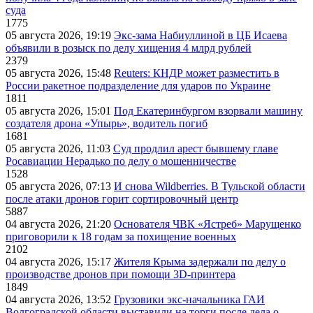
суда
1775
05 августа 2026, 19:19
Экс-зама Набиуллиной в ЦБ Исаева
объявили в розыск по делу хищения 4 млрд рублей
2379
05 августа 2026, 15:48
Reuters: КНДР может разместить в
России ракетное подразделение для ударов по Украине
1811
05 августа 2026, 15:01
Под Екатеринбургом взорвали машину
создателя дрона «Упырь», водитель погиб
1681
05 августа 2026, 11:03
Суд продлил арест бывшему главе
Росавиации Нерадько по делу о мошенничестве
1528
05 августа 2026, 07:13
И снова Wildberries. В Тульской области
после атаки дронов горит сортировочный центр
5887
04 августа 2026, 21:20
Основателя ЧВК «Ястреб» Марущенко
приговорили к 18 годам за похищение военных
2102
04 августа 2026, 15:17
Жителя Крыма задержали по делу о
производстве дронов при помощи 3D‑принтера
1849
04 августа 2026, 13:52
Грузовики экс-начальника ГАИ
Волгоградской области выставили на торги после дела о