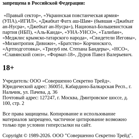
запрещена в Российской Федерации:
«Правый сектор», «Украинская повстанческая армия»
(УПА),«ИГИЛ», «Джабхат Фатх аш-Шам» (бывшая «Джабхат
ан-Нусра», «Джебхат ан-Нусра»), Национал-Большевистская
партия (НБП), «Аль-Каида», «УНА-УНСО», «Талибан»,
«Меджлис крымско-татарского народа», «Свидетели Иеговы»,
«Мизантропик Дивижн», «Братство» Корчинского,
«Артподготовка», «Тризуб им. Степана Бандеры», «НСО»,
«Славянский союз», «Формат-18», Дуров Павел Валерьевич.
18+
Учредитель: ООО «Совершенно Секретно Трейд».
Юридический адрес: 360051, Кабардино-Балкарская Респ., г.
Нальчик, ул. Пачева, д. 36
Почтовый адрес: 127247, г. Москва, Дмитровское шоссе, д.
100, стр. 2
Все права защищены. Копирование и использование
материалов запрещено, частичное цитирование возможно
только при условии гиперссылки на сайт.
Copyright © 1989-2026. ООО "Совершенно Секретно Трейд".