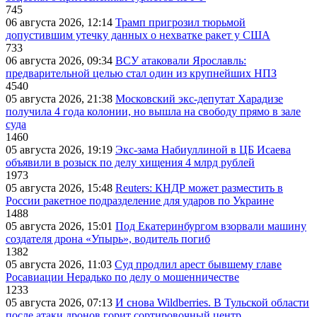
745
06 августа 2026, 12:14
Трамп пригрозил тюрьмой
допустившим утечку данных о нехватке ракет у США
733
06 августа 2026, 09:34
ВСУ атаковали Ярославль:
предварительной целью стал один из крупнейших НПЗ
4540
05 августа 2026, 21:38
Московский экс-депутат Харадизе
получила 4 года колонии, но вышла на свободу прямо в зале
суда
1460
05 августа 2026, 19:19
Экс-зама Набиуллиной в ЦБ Исаева
объявили в розыск по делу хищения 4 млрд рублей
1973
05 августа 2026, 15:48
Reuters: КНДР может разместить в
России ракетное подразделение для ударов по Украине
1488
05 августа 2026, 15:01
Под Екатеринбургом взорвали машину
создателя дрона «Упырь», водитель погиб
1382
05 августа 2026, 11:03
Суд продлил арест бывшему главе
Росавиации Нерадько по делу о мошенничестве
1233
05 августа 2026, 07:13
И снова Wildberries. В Тульской области
после атаки дронов горит сортировочный центр