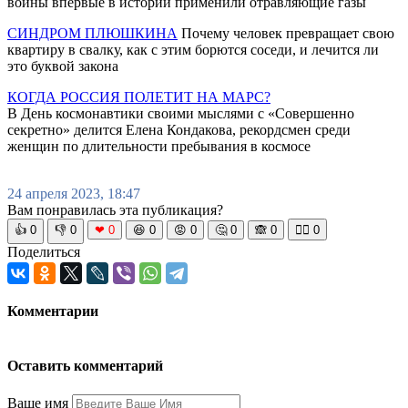
войны впервые в истории применили отравляющие газы
СИНДРОМ ПЛЮШКИНА
Почему человек превращает свою
квартиру в свалку, как с этим борются соседи, и лечится ли
это буквой закона
КОГДА РОССИЯ ПОЛЕТИТ НА МАРС?
В День космонавтики своими мыслями с «Совершенно
секретно» делится Елена Кондакова, рекордсмен среди
женщин по длительности пребывания в космосе
24 апреля 2023, 18:47
Вам понравилась эта публикация?
👍
0
👎
0
❤
0
😆
0
😡
0
🤔
0
🙈
0
🧘‍♀️
0
Поделиться
Комментарии
Оставить комментарий
Ваше имя