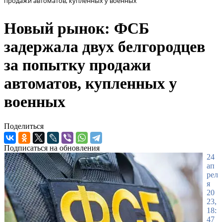
продажи автоматов, купленных у военных
Новый рынок: ФСБ
задержала двух белгородцев
за попытку продажи
автоматов, купленных у
военных
Поделиться
Подписаться на обновления
24
ап
рел
я
20
23,
18:
47