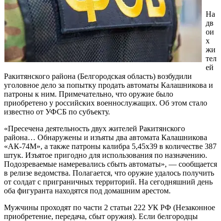
На
дв
ои
х
жи
тел
ей
Ракитянского района (Белгородская область) возбудили
уголовное дело за попытку продать автоматы Калашникова и
патроны к ним. Примечательно, что оружие было
приобретено у российских военнослужащих. Об этом стало
известно от УФСБ по субъекту.
«Пресечена деятельность двух жителей Ракитянского
района… Обнаружены и изъяты два автомата Калашникова
«АК-74М», а также патроны калибра 5,45х39 в количестве 387
штук. Изъятое пригодно для использования по назначению.
Подозреваемые намеревались сбыть автоматы», — сообщается
в релизе ведомства. Полагается, что оружие удалось получить
от солдат с приграничных территорий. На сегодняшний день
оба фигуранта находятся под домашним арестом.
Мужчины проходят по части 2 статьи 222 УК РФ (Незаконное
приобретение, передача, сбыт оружия). Если белгородцы