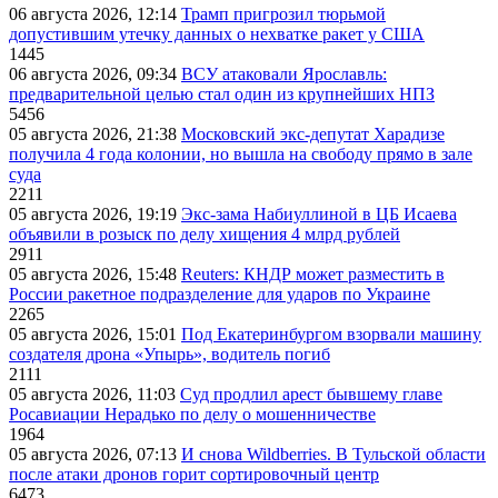
06 августа 2026, 12:14
Трамп пригрозил тюрьмой
допустившим утечку данных о нехватке ракет у США
1445
06 августа 2026, 09:34
ВСУ атаковали Ярославль:
предварительной целью стал один из крупнейших НПЗ
5456
05 августа 2026, 21:38
Московский экс-депутат Харадизе
получила 4 года колонии, но вышла на свободу прямо в зале
суда
2211
05 августа 2026, 19:19
Экс-зама Набиуллиной в ЦБ Исаева
объявили в розыск по делу хищения 4 млрд рублей
2911
05 августа 2026, 15:48
Reuters: КНДР может разместить в
России ракетное подразделение для ударов по Украине
2265
05 августа 2026, 15:01
Под Екатеринбургом взорвали машину
создателя дрона «Упырь», водитель погиб
2111
05 августа 2026, 11:03
Суд продлил арест бывшему главе
Росавиации Нерадько по делу о мошенничестве
1964
05 августа 2026, 07:13
И снова Wildberries. В Тульской области
после атаки дронов горит сортировочный центр
6473