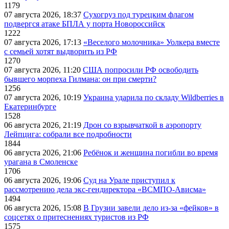
1179
07 августа 2026, 18:37
Сухогруз под турецким флагом
подвергся атаке БПЛА у порта Новороссийск
1222
07 августа 2026, 17:13
«Веселого молочника» Уолкера вместе
с семьей хотят выдворить из РФ
1270
07 августа 2026, 11:20
США попросили РФ освободить
бывшего морпеха Гилмана: он при смерти?
1256
07 августа 2026, 10:19
Украина ударила по складу Wildberries в
Екатеринбурге
1528
06 августа 2026, 21:19
Дрон со взрывчаткой в аэропорту
Лейпцига: собрали все подробности
1844
06 августа 2026, 21:06
Ребёнок и женщина погибли во время
урагана в Смоленске
1706
06 августа 2026, 19:06
Суд на Урале приступил к
рассмотрению дела экс-гендиректора «ВСМПО-Ависма»
1494
06 августа 2026, 15:08
В Грузии завели дело из-за «фейков» в
соцсетях о притеснениях туристов из РФ
1575