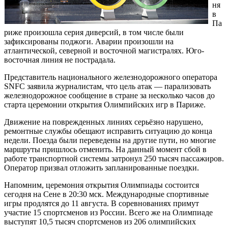
ня
в
Па
риже произошла серия диверсий, в том числе были
зафиксированы поджоги. Аварии произошли на
атлантической, северной и восточной магистралях. Юго-
восточная линия не пострадала.
Представитель национального железнодорожного оператора
SNFC заявила журналистам, что цель атак — парализовать
железнодорожное сообщение в стране за несколько часов до
старта церемонии открытия Олимпийских игр в Париже.
Движение на поврежденных линиях серьёзно нарушено,
ремонтные службы обещают исправить ситуацию до конца
недели. Поезда были переведены на другие пути, но многие
маршруты пришлось отменить. На данный момент сбой в
работе транспортной системы затронул 250 тысяч пассажиров.
Оператор призвал отложить запланированные поездки.
Напомним, церемония открытия Олимпиады состоится
сегодня на Сене в 20:30 мск. Международные спортивные
игры продлятся до 11 августа. В соревнованиях примут
участие 15 спортсменов из России. Всего же на Олимпиаде
выступят 10,5 тысяч спортсменов из 206 олимпийских