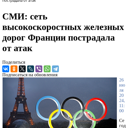
пострадала от атак
СМИ: сеть
высокоскоростных железных
дорог Франции пострадала
от атак
Поделиться
Подписаться на обновления
26
ию
ля
20
24,
11:
00
Се
год