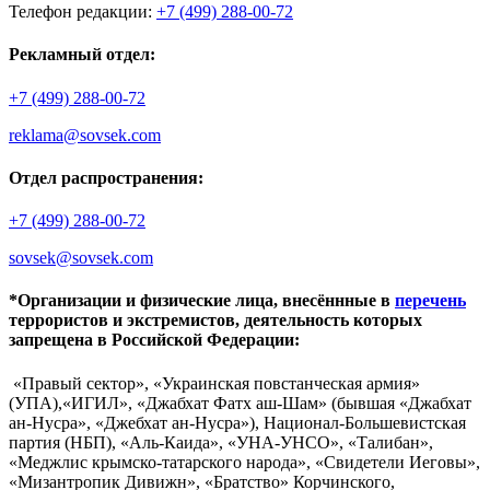
Телефон редакции:
+7 (499) 288-00-72
Рекламный отдел:
+7 (499) 288-00-72
reklama@sovsek.com
Отдел распространения:
+7 (499) 288-00-72
sovsek@sovsek.com
*Организации и физические лица, внесённные в
перечень
террористов и экстремистов, деятельность которых
запрещена в Российской Федерации:
«Правый сектор», «Украинская повстанческая армия»
(УПА),«ИГИЛ», «Джабхат Фатх аш-Шам» (бывшая «Джабхат
ан-Нусра», «Джебхат ан-Нусра»), Национал-Большевистская
партия (НБП), «Аль-Каида», «УНА-УНСО», «Талибан»,
«Меджлис крымско-татарского народа», «Свидетели Иеговы»,
«Мизантропик Дивижн», «Братство» Корчинского,