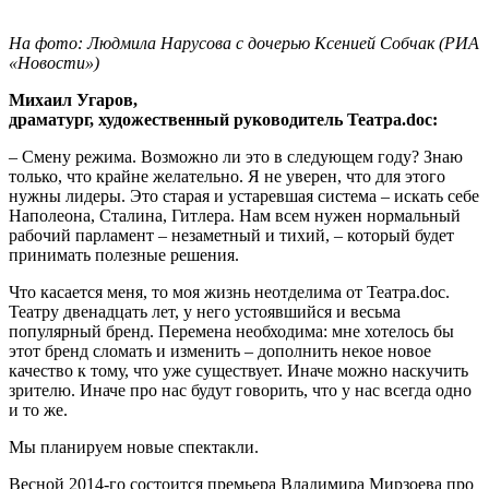
На фото: Людмила Нарусова с дочерью Ксенией Собчак (РИА
«Новости»)
Михаил Угаров,
драматург, художественный руководитель Театра.doc:
– Смену режима. Возможно ли это в следующем году? Знаю
только, что крайне желательно. Я не уверен, что для этого
нужны лидеры. Это старая и устаревшая система – искать себе
Наполеона, Сталина, Гитлера. Нам всем нужен нормальный
рабочий парламент – незаметный и тихий, – который будет
принимать полезные решения.
Что касается меня, то моя жизнь неотделима от Театра.doc.
Театру двенадцать лет, у него устоявшийся и весьма
популярный бренд. Перемена необходима: мне хотелось бы
этот бренд сломать и изменить – дополнить некое новое
качество к тому, что уже существует. Иначе можно наскучить
зрителю. Иначе про нас будут говорить, что у нас всегда одно
и то же.
Мы планируем новые спектакли.
Весной 2014-го состоится премьера Владимира Мирзоева про