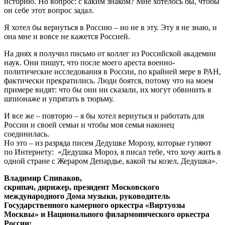
историю. Но вопрос: с каким знаком? Мне хотелось бы, чтобы
он себе этот вопрос задал.
Я хотел бы вернуться в Россию – но не в эту. Эту я не знаю, и
она мне и вовсе не кажется Россией.
На днях я получил письмо от коллег из Российской академии
наук. Они пишут, что после моего ареста военно-
политические исследования в России, по крайней мере в РАН,
фактически прекратились. Люди боятся, потому что на моем
примере видят: что бы они ни сказали, их могут обвинить в
шпионаже и упрятать в тюрьму.
И все же – повторю – я бы хотел вернуться и работать для
России и своей семьи и чтобы моя семья наконец
соединилась.
Но это – из разряда писем Дедушке Морозу, которые гуляют
по Интернету: «Дедушка Мороз, я писал тебе, что хочу жить в
одной стране с Жераром Депардье, какой ты козел, Дедушка».
Владимир Спиваков,
скрипач, дирижер, президент Московского
международного Дома музыки, руководитель
Государственного камерного оркестра «Виртуозы
Москвы» и Национального филармонического оркестра
России: