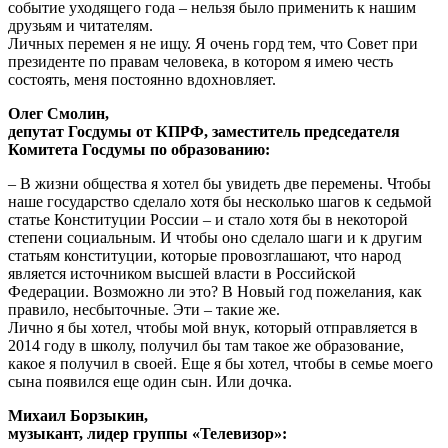
событие уходящего года – нельзя было применить к нашим
друзьям и читателям.
Личных перемен я не ищу. Я очень горд тем, что Совет при
президенте по правам человека, в котором я имею честь
состоять, меня постоянно вдохновляет.
Олег Смолин,
депутат Госдумы от КПРФ, заместитель председателя
Комитета Госдумы по образованию:
– В жизни общества я хотел бы увидеть две перемены. Чтобы
наше государство сделало хотя бы несколько шагов к седьмой
статье Конституции России – и стало хотя бы в некоторой
степени социальным. И чтобы оно сделало шаги и к другим
статьям конституции, которые провозглашают, что народ
является источником высшей власти в Российской
Федерации. Возможно ли это? В Новый год пожелания, как
правило, несбыточные. Эти – такие же.
Лично я бы хотел, чтобы мой внук, который отправляется в
2014 году в школу, получил бы там такое же образование,
какое я получил в своей. Еще я бы хотел, чтобы в семье моего
сына появился еще один сын. Или дочка.
Михаил Борзыкин,
музыкант, лидер группы «Телевизор»: