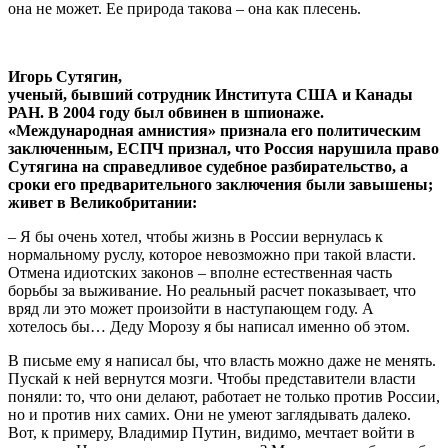
она не может. Ее природа такова – она как плесень.
Игорь Сутягин,
ученый, бывший сотрудник Института США и Канады
РАН. В 2004 году был обвинен в шпионаже.
«Международная амнистия» признала его политическим
заключенным, ЕСПЧ признал, что Россия нарушила право
Сутягина на справедливое судебное разбирательство, а
сроки его предварительного заключения были завышены;
живет в Великобритании:
– Я бы очень хотел, чтобы жизнь в России вернулась к
нормальному руслу, которое невозможно при такой власти.
Отмена идиотских законов – вполне естественная часть
борьбы за выживание. Но реальный расчет показывает, что
вряд ли это может произойти в наступающем году. А
хотелось бы… Деду Морозу я бы написал именно об этом.
В письме ему я написал бы, что власть можно даже не менять.
Пускай к ней вернутся мозги. Чтобы представители власти
поняли: то, что они делают, работает не только против России,
но и против них самих. Они не умеют заглядывать далеко.
Вот, к примеру, Владимир Путин, видимо, мечтает войти в