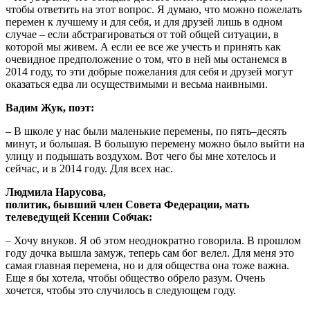
чтобы ответить на этот вопрос. Я думаю, что можно пожелать
перемен к лучшему и для себя, и для друзей лишь в одном
случае – если абстрагироваться от той общей ситуации, в
которой мы живем. А если ее все же учесть и принять как
очевидное предположение о том, что в ней мы останемся в
2014 году, то эти добрые пожелания для себя и друзей могут
оказаться едва ли осуществимыми и весьма наивными.
Вадим Жук, поэт:
– В школе у нас были маленькие перемены, по пять–десять
минут, и большая. В большую перемену можно было выйти на
улицу и подышать воздухом. Вот чего бы мне хотелось и
сейчас, и в 2014 году. Для всех нас.
Людмила Нарусова,
политик, бывший член Совета Федерации, мать
телеведущей Ксении Собчак:
– Хочу внуков. Я об этом неоднократно говорила. В прошлом
году дочка вышла замуж, теперь сам бог велел. Для меня это
самая главная перемена, но и для общества она тоже важна.
Еще я бы хотела, чтобы общество обрело разум. Очень
хочется, чтобы это случилось в следующем году.