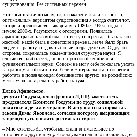
существования. Без системных перемен.
Что касается лично меня, то, к сожалению или к счастью,
оптимальным вариантом существования я всегда считал тот,
который предоставляла академия в 1980-е, 1990-е годы и в
начале 2000-х. Разумеется, с оговорками. Появилась
административная свобода – структура перестала быть такой
жесткой, какой была в советские времена, легче было брать
людей на работу, создавать новые подразделения. С другой
стороны, сохранялась академическая структура науки. Я
считаю ее наиболее удачной и приспособленной для
фундаментальной науки. Совсем не могу себе пожелать уехать
за границу и работать там. Если в материальном отношении
работать в подавляющем большинстве других, не российских,
мест лучше, для дела там работать хуже
Елена Афанасьева,
депутат Госдумы, член фракции ЛДПР, заместитель
председателя Комитета Госдумы по труду, социальной
политике и делам ветеранов. Выступила соавтором т.н.
закона Димы Яковлева, согласно которому американцам
запрещено усыновлять российских сирот:
– Мне хотелось бы, чтобы мы стали внимательнее по
отношению друг к другу. Чтобы уважительно относились друг