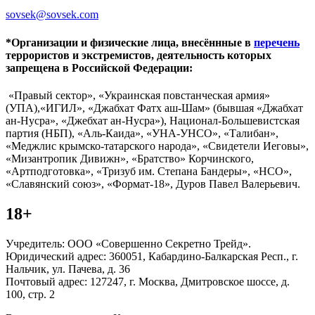
sovsek@sovsek.com
*Организации и физические лица, внесённные в
перечень
террористов и экстремистов, деятельность которых
запрещена в Российской Федерации:
«Правый сектор», «Украинская повстанческая армия»
(УПА),«ИГИЛ», «Джабхат Фатх аш-Шам» (бывшая «Джабхат
ан-Нусра», «Джебхат ан-Нусра»), Национал-Большевистская
партия (НБП), «Аль-Каида», «УНА-УНСО», «Талибан»,
«Меджлис крымско-татарского народа», «Свидетели Иеговы»,
«Мизантропик Дивижн», «Братство» Корчинского,
«Артподготовка», «Тризуб им. Степана Бандеры», «НСО»,
«Славянский союз», «Формат-18», Дуров Павел Валерьевич.
18+
Учредитель: ООО «Совершенно Секретно Трейд».
Юридический адрес: 360051, Кабардино-Балкарская Респ., г.
Нальчик, ул. Пачева, д. 36
Почтовый адрес: 127247, г. Москва, Дмитровское шоссе, д.
100, стр. 2