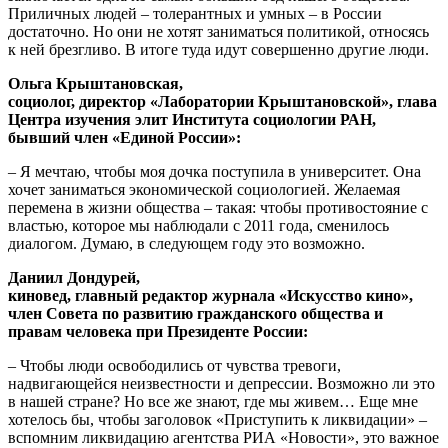
Приличных людей – толерантных и умных – в России
достаточно. Но они не хотят заниматься политикой, относясь
к ней брезгливо. В итоге туда идут совершенно другие люди.
Ольга Крыштановская,
социолог, директор «Лаборатории Крыштановской», глава
Центра изучения элит Института социологии РАН,
бывший член «Единой России»:
– Я мечтаю, чтобы моя дочка поступила в университет. Она
хочет заниматься экономической социологией. Желаемая
перемена в жизни общества – такая: чтобы противостояние с
властью, которое мы наблюдали с 2011 года, сменилось
диалогом. Думаю, в следующем году это возможно.
Даниил Дондурей,
киновед, главный редактор журнала «Искусство кино»,
член Совета по развитию гражданского общества и
правам человека при Президенте России:
– Чтобы люди освободились от чувства тревоги,
надвигающейся неизвестности и депрессии. Возможно ли это
в нашей стране? Но все же знают, где мы живем… Еще мне
хотелось бы, чтобы заголовок «Приступить к ликвидации» –
вспомним ликвидацию агентства РИА «Новости», это важное