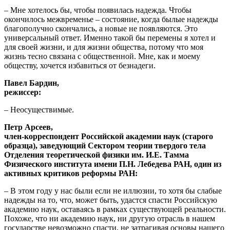
– Мне хотелось бы, чтобы появилась надежда. Чтобы
окончилось межвременье – состояние, когда былые надежды
благополучно скончались, а новые не появляются. Это
универсальный ответ. Именно такой бы перемены я хотел и
для своей жизни, и для жизни общества, потому что моя
жизнь тесно связана с общественной. Мне, как и моему
обществу, хочется избавиться от безнадеги.
Павел Бардин,
режиссер:
– Неосуществимые.
Петр Арсеев,
член-корреспондент Российской академии наук (старого
образца), заведующий Сектором теории твердого тела
Отделения теоретической физики им. И.Е. Тамма
Физического института имени П.Н. Лебедева РАН, один из
активных критиков реформы РАН:
– В этом году у нас были если не иллюзии, то хотя бы слабые
надежды на то, что, может быть, удастся спасти Российскую
академию наук, оставаясь в рамках существующей реальности.
Похоже, что ни академию наук, ни другую отрасль в нашем
государстве невозможно спасти, не затрагивая основы нашего