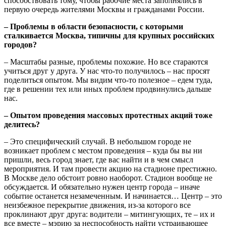
способствовать тому, чтобы рабочие места заполнялись в
первую очередь жителями Москвы и гражданами России.
– Проблемы в области безопасности, с которыми
сталкивается Москва, типичны для крупных российских
городов?
– Масштабы разные, проблемы похожие. Но все стараются
учиться друг у друга. У нас что-то получилось – нас просят
поделиться опытом. Мы видим что-то полезное – едем туда,
где в решении тех или иных проблем продвинулись дальше
нас.
– Опытом проведения массовых протестных акций тоже
делитесь?
– Это специфический случай. В небольшом городе не
возникает проблем с местом проведения – куда бы вы ни
пришли, весь город знает, где вас найти и в чем смысл
мероприятия. И там провести акцию на стадионе престижно.
В Москве дело обстоит ровно наоборот. Стадион вообще не
обсуждается. И обязательно нужен центр города – иначе
событие останется незамеченным. И начинается… Центр – это
неизбежное перекрытие движения, из-за которого все
проклинают друг друга: водители – митингующих, те – их и
все вместе – мэрию за неспособность найти устраивающее