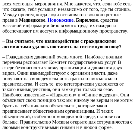
всех место для мероприятия. Мне кажется, что, если тебе есть
что сказать, тебя услышат, независимо от того, где ты стоишь.
Между прочим, когда люди отстаивают свои конкретные
права в
Медведкове,
Новокосине
, Бирюлеве,
средства
массовой информации безо всякого труда их находят и
обеспечивают им доступ к информационному пространству.
– Вы считаете, что взаимодействие с гражданскими
активистами удалось поставить на системную основу?
– Гражданских движений очень много. Наиболее полным
перечнем располагает Комитет государственных услуг. В
сфере безопасности я вижу организации и движения двух
видов. Одни взаимодействуют с органами власти, даже
получают на свою деятельность гранты от московского
правительства. И есть те, кто категорически уклоняется от
такого взаимодействия, они замкнуты только на себе.
Наиболее известные – «Наркостоп» и «Синие ведерки». Они
объясняют свою позицию так: мы никому не верим и не хотим
брать на себя никаких обязательств, которые закон
предписывает общественным организациям. И таких
объединений, особенно в молодежной среде, становится
больше. Правительство Москвы открыто для сотрудничества с
любыми конструктивными силами и в любой форме.