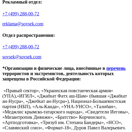
Рекламный отдел:
+7 (499) 288-00-72
reklama@sovsek.com
Отдел распространения:
+7 (499) 288-00-72
sovsek@sovsek.com
*Организации и физические лица, внесённные в
перечень
террористов и экстремистов, деятельность которых
запрещена в Российской Федерации:
«Правый сектор», «Украинская повстанческая армия»
(УПА),«ИГИЛ», «Джабхат Фатх аш-Шам» (бывшая «Джабхат
ан-Нусра», «Джебхат ан-Нусра»), Национал-Большевистская
партия (НБП), «Аль-Каида», «УНА-УНСО», «Талибан»,
«Меджлис крымско-татарского народа», «Свидетели Иеговы»,
«Мизантропик Дивижн», «Братство» Корчинского,
«Артподготовка», «Тризуб им. Степана Бандеры», «НСО»,
«Славянский союз», «Формат-18», Дуров Павел Валерьевич.