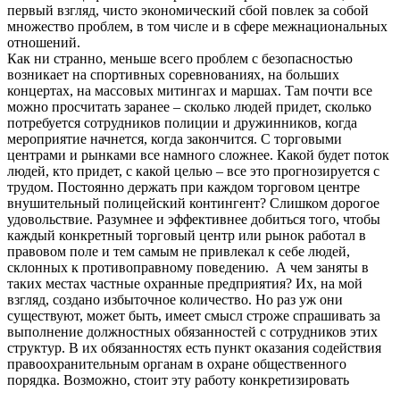
первый взгляд, чисто экономический сбой повлек за собой
множество проблем, в том числе и в сфере межнациональных
отношений.
Как ни странно, меньше всего проблем с безопасностью
возникает на спортивных соревнованиях, на больших
концертах, на массовых митингах и маршах. Там почти все
можно просчитать заранее – сколько людей придет, сколько
потребуется сотрудников полиции и дружинников, когда
мероприятие начнется, когда закончится. С торговыми
центрами и рынками все намного сложнее. Какой будет поток
людей, кто придет, с какой целью – все это прогнозируется с
трудом. Постоянно держать при каждом торговом центре
внушительный полицейский контингент? Слишком дорогое
удовольствие. Разумнее и эффективнее добиться того, чтобы
каждый конкретный торговый центр или рынок работал в
правовом поле и тем самым не привлекал к себе людей,
склонных к противоправному поведению. А чем заняты в
таких местах частные охранные предприятия? Их, на мой
взгляд, создано избыточное количество. Но раз уж они
существуют, может быть, имеет смысл строже спрашивать за
выполнение должностных обязанностей с сотрудников этих
структур. В их обязанностях есть пункт оказания содействия
правоохранительным органам в охране общественного
порядка. Возможно, стоит эту работу конкретизировать