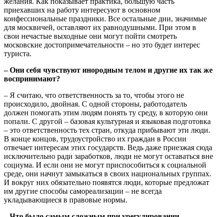
желания. Как показывает практика, большую часть
приехавших на работу интересуют в основном
конфессиональные праздники. Все остальные дни, значимые
для москвичей, оставляют их равнодушными. При этом в
свои нечастые выходные они могут пойти смотреть
московские достопримечательности – но это будет интерес
туриста.
– Они себя чувствуют инородным телом и другие их так же
воспринимают?
– Я считаю, что ответственность за то, чтобы этого не
происходило, двойная. С одной стороны, работодатель
должен помогать этим людям понять ту среду, в которую они
попали. С другой – базовая культурная и языковая подготовка
– это ответственность тех стран, откуда прибывают эти люди.
В конце концов, трудоустройство их граждан в России
отвечает интересам этих государств. Ведь даже приезжая сюда
исключительно ради заработков, люди не могут оставаться вне
социума. И если они не могут приспособиться к социальной
среде, они начнут замыкаться в своих национальных группах.
И вокруг них обязательно появятся люди, которые предложат
им другие способы самореализации – не всегда
укладывающиеся в правовые нормы.
– Что было самым сложным при урегулировании