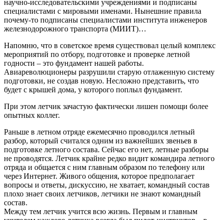
научно-исследовательскими учреждениями и подписаны
специалистами с мировыми именами. Нынешние правила
почему-то подписаны специалистами института инженеров
железнодорожного транспорта (МИИТ)…
Напомню, что в советское время существовал целый комплекс
мероприятий по отбору, подготовке и проверке летной
годности – это фундамент нашей работы.
Авиареволюционеры разрушили старую отлаженную систему
подготовки, не создав новую. Несложно представить, что
будет с крышей дома, у которого поплыл фундамент.
При этом летчик зачастую фактически лишен помощи более
опытных коллег.
Раньше в летном отряде ежемесячно проводился летный
разбор, который считался одним из важнейших звеньев в
подготовке летного состава. Сейчас его нет, летные разборы
не проводятся. Летчик крайне редко видит командира летного
отряда и общается с ним главным образом по телефону или
через Интернет. Живого общения, которое предполагает
вопросы и ответы, дискуссию, не хватает, командный состав
плохо знает своих летчиков, летчики не знают командный
состав.
Между тем летчик учится всю жизнь. Первым и главным