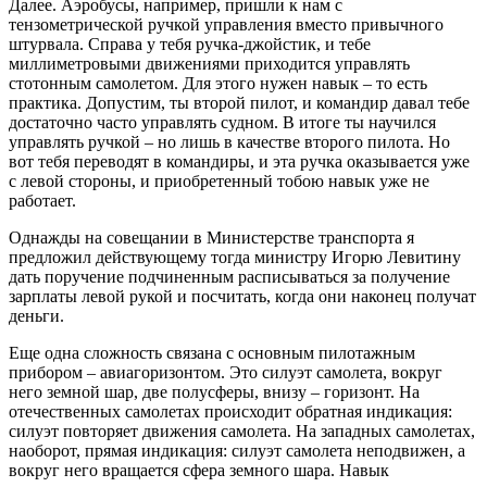
Далее. Аэробусы, например, пришли к нам с
тензометрической ручкой управления вместо привычного
штурвала. Справа у тебя ручка-джойстик, и тебе
миллиметровыми движениями приходится управлять
стотонным самолетом. Для этого нужен навык – то есть
практика. Допустим, ты второй пилот, и командир давал тебе
достаточно часто управлять судном. В итоге ты научился
управлять ручкой – но лишь в качестве второго пилота. Но
вот тебя переводят в командиры, и эта ручка оказывается уже
с левой стороны, и приобретенный тобою навык уже не
работает.
Однажды на совещании в Министерстве транспорта я
предложил действующему тогда министру Игорю Левитину
дать поручение подчиненным расписываться за получение
зарплаты левой рукой и посчитать, когда они наконец получат
деньги.
Еще одна сложность связана с основным пилотажным
прибором – авиагоризонтом. Это силуэт самолета, вокруг
него земной шар, две полусферы, внизу – горизонт. На
отечественных самолетах происходит обратная индикация:
силуэт повторяет движения самолета. На западных самолетах,
наоборот, прямая индикация: силуэт самолета неподвижен, а
вокруг него вращается сфера земного шара. Навык