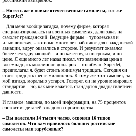
российский авиарынок.
– Но есть же и новые отечественные самолеты, тот же
SuperJet?
– Для меня вообще загадка, почему фирме, которая
специализировалась на военных самолетах, дали заказ на
самолет гражданский. Ведущие фирмы – туполевская и
ильюшинская, – которые много лет работают для гражданской
авиации, вдруг оказались в стороне. И результат оказался
более чем удручающий – и по качеству, и по срокам, и по
цене. Я еще много лет назад писал, что заявленная цена в
восемнадцать миллионов долларов – это обман. SuperJet,
предполагал я, будет стоить минимум тридцать. Сегодня он
стоит тридцать шесть миллионов. К тому же этот самолет, на
мой взгляд, морально устарел. Говорят, он на уровне мировых
стандартов – но, как мне кажется, стандартов двадцатилетней
давности.
И главное: машина, по моей информации, на 75 процентов
состоит из деталей западного производства.
– Вы налетали 14 тысяч часов, освоили 16 типов
самолетов. Что вам нравилось больше: российские
самолеты или зарубежные?