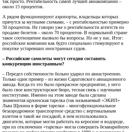
так просто. Рентабельность самой лучшей авиакомпании –
около 15 процентов.
А рядом функционируют аэропорты, владельцы которых
прячутся за мутными схемами, – с рентабельностью примерно
50 процентов. Не говорю уже о рентабельности агентств по
продаже билетов – около 70 процентов. В нормальной стране
такое соотношение вызвало бы вопросы. Но не у нас. Итог:
российские компании как будто специально стимулируют к
покупке устаревших иностранных судов.
– Российские самолеты могут сегодня составить
конкуренцию иностранным?
– Передел собственности больно ударил по авиастроению.
Только один пример – из жизни Саратовского авиационного
завода. Когда-то это было прекрасное предприятие, у него
было свое конструкторское бюро, тесная связь с научными
институтами. Именно на этом заводе была сделана
знаменитая щукинская тарелка (так называемый «ЭКИП»
Льва Щукина в форме тарелки – многофункциональное
безаэродромное транспортное средство с вертикальным
взлетом и такой же посадкой, в нем использовались
двигатели, которые могли работать на керосине и водороде,
при их отключении «тарелка» могла совершить безаварийную