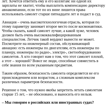
лет. Хочется ответить ему и его коллегам: ни одной их
зарплаты не хватит, чтобы выплатить компенсацию директору
авиакомпании, если тот по их вине лишится права
использовать самолет старше пятнадцати лет и подаст в суд.
Авиация – очень высокотехнологичная отрасль, которая по
этому параметру занимает второе место после космонавтики.
Чтобы сказать, какой самолет лучше, а какой хуже, человек
должен быть очень высококвалифицированным
специалистом. Летчик такой вердикт вынести не может.
Посмотрите на инженерный состав, обслуживающий
авиацию: есть инженеры по двигателям, есть инженеры по
планеру, инженеры по радио-, электро-, светооборудованию
самолетов. А кто говорит нам о том, что этот самолет плохой,
а этот – хороший? Вовсе не люди, способные совместить в
себе знания по всем указанным предметам.
Таким образом, безопасность самолета определяется не его
происхождением или возрастом, а сложным комплексом
различных параметров безопасности.
Решение о том, что нужно якобы запретить летать самолетам
старше 15 лет, – не обосновано, и выносить его нельзя.
– Мы говорим о российских или иностранных судах?