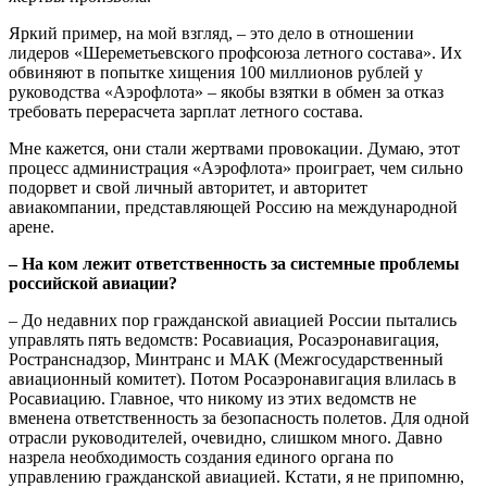
Яркий пример, на мой взгляд, – это дело в отношении
лидеров «Шереметьевского профсоюза летного состава». Их
обвиняют в попытке хищения 100 миллионов рублей у
руководства «Аэрофлота» – якобы взятки в обмен за отказ
требовать перерасчета зарплат летного состава.
Мне кажется, они стали жертвами провокации. Думаю, этот
процесс администрация «Аэрофлота» проиграет, чем сильно
подорвет и свой личный авторитет, и авторитет
авиакомпании, представляющей Россию на международной
арене.
– На ком лежит ответственность за системные проблемы
российской авиации?
– До недавних пор гражданской авиацией России пытались
управлять пять ведомств: Росавиация, Росаэронавигация,
Ространснадзор, Минтранс и МАК (Межгосударственный
авиационный комитет). Потом Росаэронавигация влилась в
Росавиацию. Главное, что никому из этих ведомств не
вменена ответственность за безопасность полетов. Для одной
отрасли руководителей, очевидно, слишком много. Давно
назрела необходимость создания единого органа по
управлению гражданской авиацией. Кстати, я не припомню,