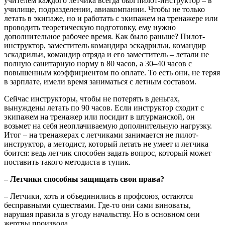
учителем каждого летчика всегда был пилот-инструктор – в
училище, подразделении, авиакомпании. Чтобы не только
летать в экипаже, но и работать с экипажем на тренажере или
проводить теоретическую подготовку, ему нужно
дополнительное рабочее время. Как было раньше? Пилот-
инструктор, заместитель командира эскадрильи, командир
эскадрильи, командир отряда и его заместитель – летали не
полную санитарную норму в 80 часов, а 30–40 часов с
повышенным коэффициентом по оплате. То есть они, не теряя
в зарплате, имели время заниматься с летным составом.
Сейчас инструкторы, чтобы не потерять в деньгах,
вынуждены летать по 90 часов. Если инструктор сходит с
экипажем на тренажер или посидит в штурманской, он
возьмет на себя неоплачиваемую дополнительную нагрузку.
Итог – на тренажерах с летчиками занимается не пилот-
инструктор, а методист, который летать не умеет и летчика
боится: ведь летчик способен задать вопрос, который может
поставить такого методиста в тупик.
– Летчики способны защищать свои права?
– Летчики, хоть и объединились в профсоюз, остаются
бесправными существами. Где-то они сами виноваты,
нарушая правила в угоду начальству. Но в основном они
жертвы произвола.