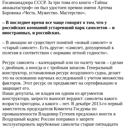
Госавианадзора СССР. За три тома его книги «Тайны
авиакатастроф» он был удостоен премии имени Артема
Боровика «Честь. Мужество. Мастерство».
– В последнее время все чаще говорят о том, что у
российских компаний устаревший парк самолетов – и
иностранных, и российских.
– В авиации не существует понятий «новый самолет» и
«старый самолет». Есть другое: «самолет, допущенный к
полетам в соответствии с нормами летной годности».
Ресурс самолета – календарный или по налету часов – сделан
с двойным, а иногда и с тройным запасом. Генеральный
конструктор, устанавливая ресурс воздушного судна, делает
это на основании научных исследований с учетом множества
факторов. Этот ресурс он предъявляет на сертификацию и
защищает его.
Наши депутаты, не владея ни одним из аргументов
конструктора, запросто выносят вердикт: самолеты какого
возраста пригодны, а какого – нет. В декабре 2013-го первый
заместитель председателя Комитета Госдумы по
промышленности Владимир Гутенев предложил внести в
Воздушный кодекс России поправки о запрете
эксплуатировать зарубежные самолеты старше пятнадцати