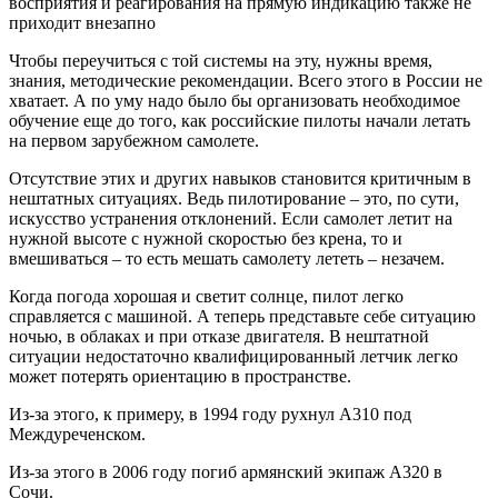
восприятия и реагирования на прямую индикацию также не
приходит внезапно
Чтобы переучиться с той системы на эту, нужны время,
знания, методические рекомендации. Всего этого в России не
хватает. А по уму надо было бы организовать необходимое
обучение еще до того, как российские пилоты начали летать
на первом зарубежном самолете.
Отсутствие этих и других навыков становится критичным в
нештатных ситуациях. Ведь пилотирование – это, по сути,
искусство устранения отклонений. Если самолет летит на
нужной высоте с нужной скоростью без крена, то и
вмешиваться – то есть мешать самолету лететь – незачем.
Когда погода хорошая и светит солнце, пилот легко
справляется с машиной. А теперь представьте себе ситуацию
ночью, в облаках и при отказе двигателя. В нештатной
ситуации недостаточно квалифицированный летчик легко
может потерять ориентацию в пространстве.
Из-за этого, к примеру, в 1994 году рухнул А310 под
Междуреченском.
Из-за этого в 2006 году погиб армянский экипаж A320 в
Сочи.