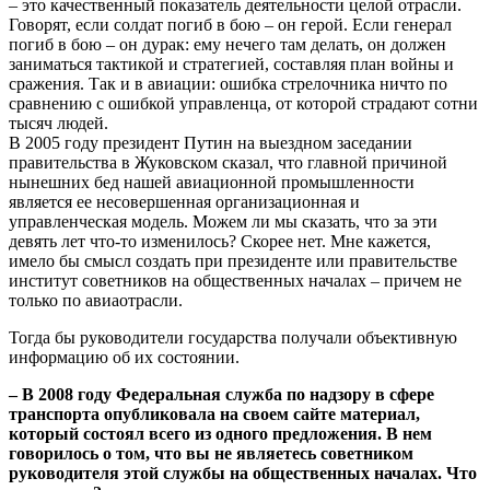
– это качественный показатель деятельности целой отрасли.
Говорят, если солдат погиб в бою – он герой. Если генерал
погиб в бою – он дурак: ему нечего там делать, он должен
заниматься тактикой и стратегией, составляя план войны и
сражения. Так и в авиации: ошибка стрелочника ничто по
сравнению с ошибкой управленца, от которой страдают сотни
тысяч людей.
В 2005 году президент Путин на выездном заседании
правительства в Жуковском сказал, что главной причиной
нынешних бед нашей авиационной промышленности
является ее несовершенная организационная и
управленческая модель. Можем ли мы сказать, что за эти
девять лет что-то изменилось? Скорее нет. Мне кажется,
имело бы смысл создать при президенте или правительстве
институт советников на общественных началах – причем не
только по авиаотрасли.
Тогда бы руководители государства получали объективную
информацию об их состоянии.
– В 2008 году Федеральная служба по надзору в сфере
транспорта опубликовала на своем сайте материал,
который состоял всего из одного предложения. В нем
говорилось о том, что вы не являетесь советником
руководителя этой службы на общественных началах. Что