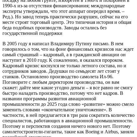
посадку на любом грунте; изобретен в 1980-х и похоронен в
1990-х из-за отсутствия финансирования; международные
эксперты утверждали, что этот аппарат опередил время. –
Ред.). Но завод теперь практически разрушен, сейчас на его
месте строят торговый центр. Это типичная история и общая
беда подобных производств. Заводы остались без
государственной поддержки
В 2005 году я написал Владимиру Путину письмо. В нем
говорилось о том, что на фоне финансовых кризисов нас ждет
самый страшный – кадровый, а в гражданской авиации он
наступит в 2010 году. К сожалению, я оказался пророком.
Кадровый кризис коснулся не только летного состава, но и
сотрудников заводов. Дедушки по семьдесят лет стоят у
станков. Остановлено производство самолета Ил-96.
Поговорите с любым директором производства, он вам
скажет: дайте мне какие угодно деньги – я все равно не смогу
быстро наладить производство, потому что нет кадров. В
названии программы развития авиационной
промышленности до 2025 года слово «развитие» можно смело
заменить словами «окончательное уничтожение». В
частности, в ней предлагается в три раза сократить количество
специалистов, работающих в авиационной промышленности.
Поэтому и перспектив создания ничего нового нет. Поэтому
самолетостроители-гиганты, такие как Boeing и Airbus, заняли