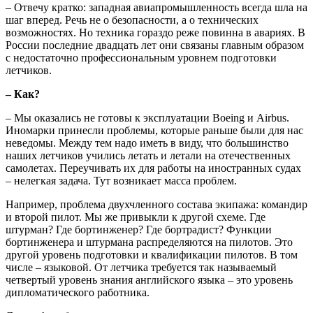
– Отвечу кратко: западная авиапромышленность всегда шла на
шаг вперед. Речь не о безопасности, а о технических
возможностях. Но техника гораздо реже повинна в авариях. В
России последние двадцать лет они связаны главным образом
с недостаточно профессиональным уровнем подготовки
летчиков.
– Как?
– Мы оказались не готовы к эксплуатации Boeing и Airbus.
Иномарки принесли проблемы, которые раньше были для нас
неведомы. Между тем надо иметь в виду, что большинство
наших летчиков учились летать и летали на отечественных
самолетах. Переучивать их для работы на иностранных судах
– нелегкая задача. Тут возникает масса проблем.
Например, проблема двухчленного состава экипажа: командир
и второй пилот. Мы же привыкли к другой схеме. Где
штурман? Где бортинженер? Где бортрадист? Функции
бортинженера и штурмана распределяются на пилотов. Это
другой уровень подготовки и квалификации пилотов. В том
числе – языковой. От летчика требуется так называемый
четвертый уровень знания английского языка – это уровень
дипломатического работника.