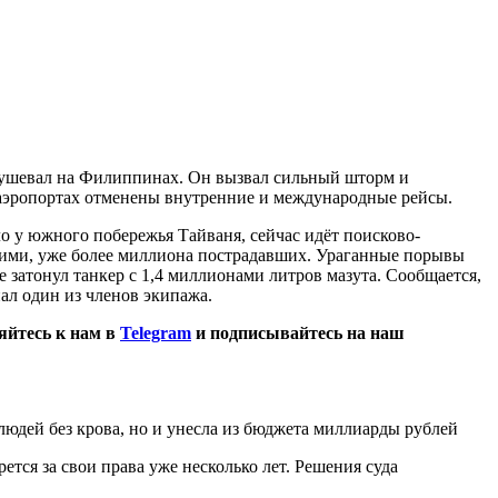
бушевал на Филиппинах. Он вызвал сильный шторм и
аэропортах отменены внутренние и международные рейсы.
ло у южного побережья Тайваня, сейчас идёт поисково-
ими, уже более миллиона пострадавших. Ураганные порывы
 затонул танкер с 1,4 миллионами литров мазута. Сообщается,
пал один из членов экипажа.
яйтесь к нам в
Telegram
и подписывайтесь на наш
людей без крова, но и унесла из бюджета миллиарды рублей
тся за свои права уже несколько лет. Решения суда