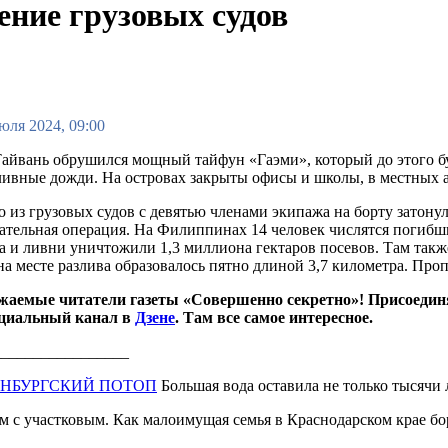
ние грузовых судов
юля 2024, 09:00
Тайвань обрушился мощный тайфун «Гаэми», который до этого 
ивные дожди. На островах закрыты офисы и школы, в местных 
 из грузовых судов с девятью членами экипажа на борту затону
ательная операция.
На Филиппинах 14 человек числятся погибш
а и ливни уничтожили 1,3 миллиона гектаров посевов. Там также
на месте разлива образовалось пятно длиной 3,7 километра. Про
жаемые читатели газеты «Совершенно секретно»! Присоедин
циальный канал в
Дзене
. Там все самое интересное.
_________________
ЕНБУРГСКИЙ ПОТОП
Большая вода оставила не только тысячи 
 с участковым. Как малоимущая семья в Краснодарском крае боре