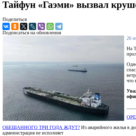
Тайфун «Гаэми» вызвал круше
Поделиться
Подписаться на обновления
26 и
На 
прол
Одно
спас
ветр
что 
Ува
офи
___
ОР
ОБЕЩАННОГО ТРИ ГОДА ЖДУТ?
Из аварийного жилья в дом
администрация не исполняет