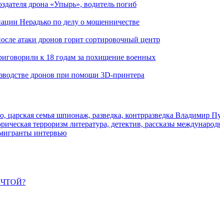
здателя дрона «Упырь», водитель погиб
иации Нерадько по делу о мошенничестве
 после атаки дронов горит сортировочный центр
иговорили к 18 годам за похищение военных
изводстве дронов при помощи 3D‑принтера
о, царская семья
шпионаж, разведка, контрразведка
Владимир П
торическая
терроризм
литература, детектив, рассказы
международ
 мигранты
интервью
ЕЧТОЙ?