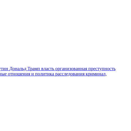
утин
Дональд Трамп
власть
организованная преступность
ные отношения и политика
расследования
криминал,