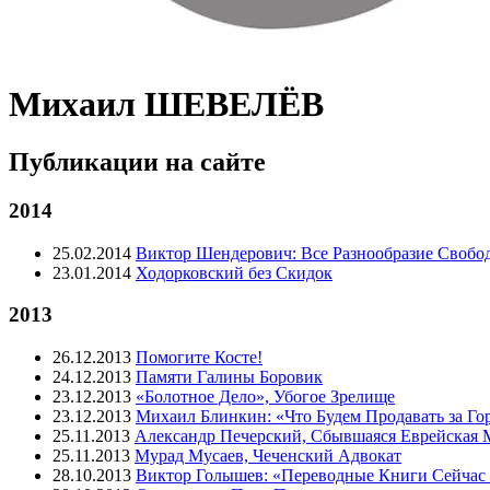
Михаил ШЕВЕЛЁВ
Публикации на сайте
2014
25.02.2014
Виктор Шендерович: Все Разнообразие Свобо
23.01.2014
Ходорковский без Скидок
2013
26.12.2013
Помогите Косте!
24.12.2013
Памяти Галины Боровик
23.12.2013
«Болотное Дело», Убогое Зрелище
23.12.2013
Михаил Блинкин: «Что Будем Продавать за Го
25.11.2013
Александр Печерский, Сбывшаяся Еврейская 
25.11.2013
Мурад Мусаев, Чеченский Адвокат
28.10.2013
Виктор Голышев: «Переводные Книги Сейчас