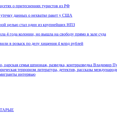
оцсетях о притеснениях туристов из РФ
утечку данных о нехватке ракет у США
ьной целью стал один из крупнейших НПЗ
ла 4 года колонии, но вышла на свободу прямо в зале суда
вили в розыск по делу хищения 4 млрд рублей
о, царская семья
шпионаж, разведка, контрразведка
Владимир П
торическая
терроризм
литература, детектив, рассказы
международ
 мигранты
интервью
СТАРЫЕ