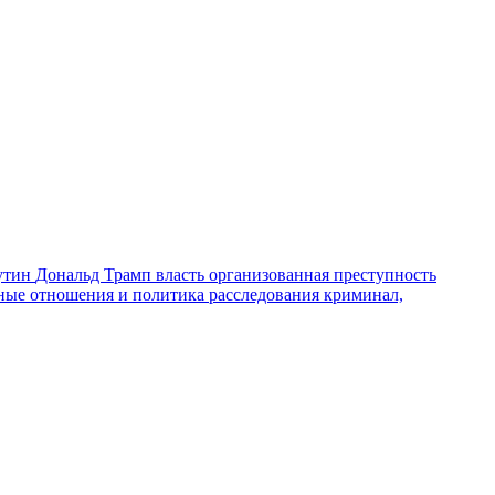
утин
Дональд Трамп
власть
организованная преступность
ные отношения и политика
расследования
криминал,