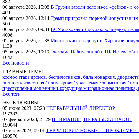
382
06 августа 2026, 15:08
В Грузии завели дело из-за «фейков» в с
469
06 августа 2026, 12:14
Трамп пригрозил тюрьмой допустившим 
500
06 августа 2026, 09:34
ВСУ атаковали Ярославль: предварител
4008
05 августа 2026, 21:38
Московский экс-депутат Харадизе получи
1138
05 августа 2026, 19:19
Экс-зама Набиуллиной в ЦБ Исаева объя
1642
Все новости
ГЛАВНЫЕ ТЕМЫ
космос
атака дронов, беспилотников, бпла
монархия, дворянств
личность известная / популярная / уважаемая / знаменитая / ис
преступления
мошенники
коррупция
миграционная политика,
Все теги
ЭКСКЛЮЗИВЫ
05 июня 2023, 07:23
НЕПРАВИЛЬНЫЙ ДИРЕКТОР
197382
07 февраля 2023, 21:29
ВНИМАНИЕ, НЕ РАЗЫСКИВАЮТ!
190044
03 июня 2023, 09:01
ТЕРРИТОРИИ НОВЫЕ — ПРОБЛЕМЫ 
190570