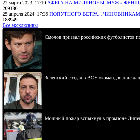
22 марта 2023, 17:19
АФЕРА НА МИЛЛИОНЫ. МУЖ - ЖЕН
209186
25 апреля 2024, 17:35
ПОПУТНОГО ВЕТРА... ЧИНОВНИКАМ
188949
Все эксклюзивы
Смолов призвал российских футболистов п
Зеленский создал в ВСУ «командование да
Мощный пожар вспыхнул в промзоне Липец