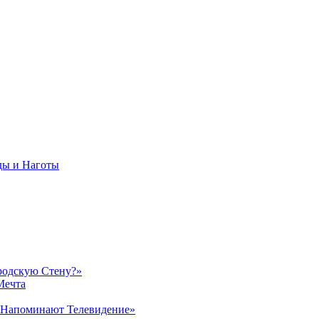
ды и Наготы
родскую Стену?»
Мечта
 Напоминают Телевидение»