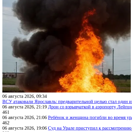
06 августа 2026, 09:34
ВСУ атаковали Ярославль: предварительной целью стал один
06 августа 2026, 21:19
Дрон со взрывчаткой в аэропорту Лейпци
461
06 августа 2026, 21:06
Ребёнок и женщина погибли во время ур
462
06 августа 2026, 19:06
Суд на Урале приступил к рассмотрени