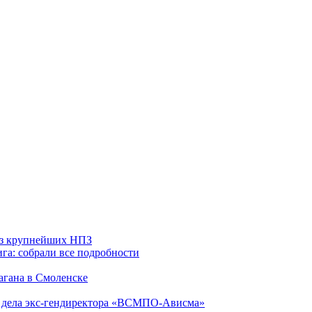
 из крупнейших НПЗ
га: собрали все подробности
агана в Смоленске
ю дела экс-гендиректора «ВСМПО-Ависма»