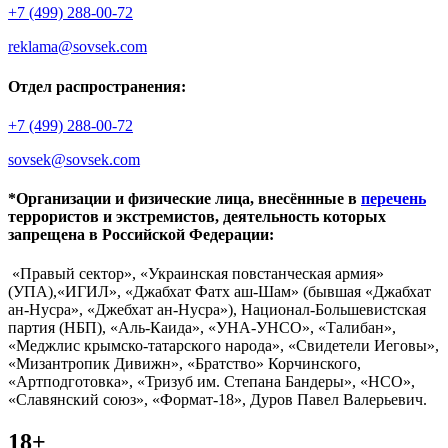
+7 (499) 288-00-72
reklama@sovsek.com
Отдел распространения:
+7 (499) 288-00-72
sovsek@sovsek.com
*Организации и физические лица, внесённные в
перечень
террористов и экстремистов, деятельность которых
запрещена в Российской Федерации:
«Правый сектор», «Украинская повстанческая армия»
(УПА),«ИГИЛ», «Джабхат Фатх аш-Шам» (бывшая «Джабхат
ан-Нусра», «Джебхат ан-Нусра»), Национал-Большевистская
партия (НБП), «Аль-Каида», «УНА-УНСО», «Талибан»,
«Меджлис крымско-татарского народа», «Свидетели Иеговы»,
«Мизантропик Дивижн», «Братство» Корчинского,
«Артподготовка», «Тризуб им. Степана Бандеры», «НСО»,
«Славянский союз», «Формат-18», Дуров Павел Валерьевич.
18+