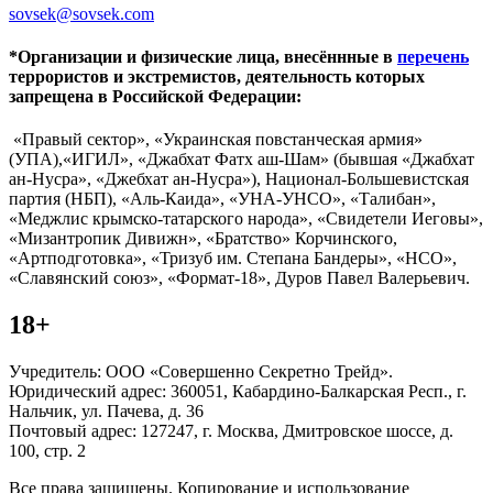
sovsek@sovsek.com
*Организации и физические лица, внесённные в
перечень
террористов и экстремистов, деятельность которых
запрещена в Российской Федерации:
«Правый сектор», «Украинская повстанческая армия»
(УПА),«ИГИЛ», «Джабхат Фатх аш-Шам» (бывшая «Джабхат
ан-Нусра», «Джебхат ан-Нусра»), Национал-Большевистская
партия (НБП), «Аль-Каида», «УНА-УНСО», «Талибан»,
«Меджлис крымско-татарского народа», «Свидетели Иеговы»,
«Мизантропик Дивижн», «Братство» Корчинского,
«Артподготовка», «Тризуб им. Степана Бандеры», «НСО»,
«Славянский союз», «Формат-18», Дуров Павел Валерьевич.
18+
Учредитель: ООО «Совершенно Секретно Трейд».
Юридический адрес: 360051, Кабардино-Балкарская Респ., г.
Нальчик, ул. Пачева, д. 36
Почтовый адрес: 127247, г. Москва, Дмитровское шоссе, д.
100, стр. 2
Все права защищены. Копирование и использование