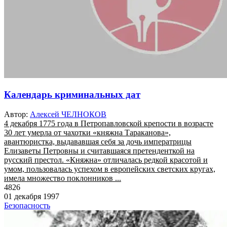
Календарь криминальных дат
Автор:
Алексей ЧЕЛНОКОВ
4 декабря 1775 года в Петропавловской крепости в возрасте
30 лет умерла от чахотки «княжна Тараканова»,
авантюристка, выдававшая себя за дочь императрицы
Елизаветы Петровны и считавшаяся претенденткой на
русский престол. «Княжна» отличалась редкой красотой и
умом, пользовалась успехом в европейских светских кругах,
имела множество поклонников ...
4826
01 декабря 1997
Безопасность