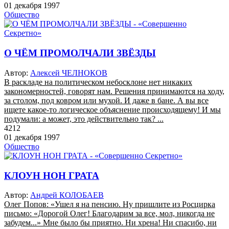
01 декабря 1997
Общество
О ЧЁМ ПРОМОЛЧАЛИ ЗВЁЗДЫ
Автор:
Алексей ЧЕЛНОКОВ
В раскладе на политическом небосклоне нет никаких
закономерностей, говорят нам. Решения принимаются на ходу,
за столом, под ковром или мухой. И даже в бане. А вы все
ищете какое-то логическое объяснение происходящему! И мы
подумали: а может, это действительно так? ...
4212
01 декабря 1997
Общество
КЛОУН НОН ГРАТА
Автор:
Андрей КОЛОБАЕВ
Олег Попов: «Ушел я на пенсию. Ну пришлите из Росцирка
письмо: «Дорогой Олег! Благодарим за все, мол, никогда не
забудем...» Мне было бы приятно. Ни хрена! Ни спасибо, ни