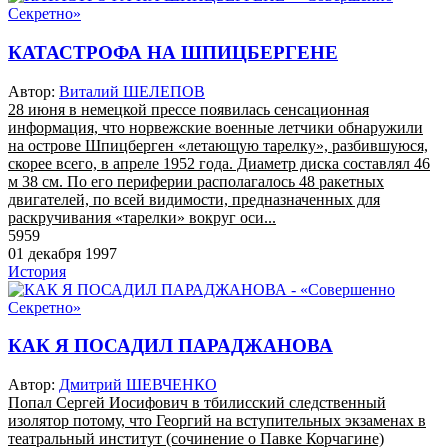
КАТАСТРОФА НА ШПИЦБЕРГЕНЕ
Автор:
Виталий ШЕЛЕПОВ
28 июня в немецкой прессе появилась сенсационная
информация, что норвежские военные летчики обнаружили
на острове Шпицберген «летающую тарелку», разбившуюся,
скорее всего, в апреле 1952 года. Диаметр диска составлял 46
м 38 см. По его периферии располагалось 48 ракетных
двигателей, по всей видимости, предназначенных для
раскручивания «тарелки» вокруг оси...
5959
01 декабря 1997
История
КАК Я ПОСАДИЛ ПАРАДЖАНОВА
Автор:
Дмитрий ШЕВЧЕНКО
Попал Сергей Иосифович в тбилисский следственный
изолятор потому, что Георгий на вступительных экзаменах в
театральный институт (сочинение о Павке Корчагине)