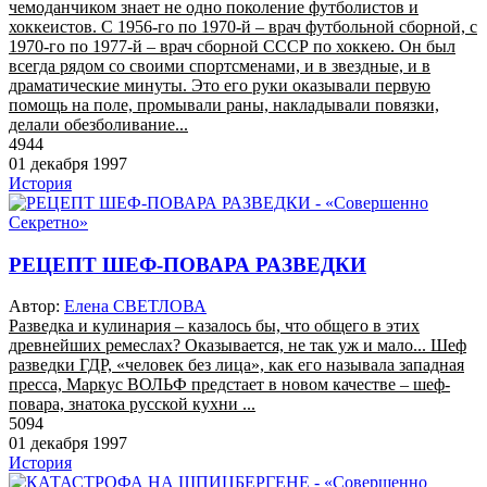
чемоданчиком знает не одно поколение футболистов и
хоккеистов. С 1956-го по 1970-й – врач футбольной сборной, с
1970-го по 1977-й – врач сборной СССР по хоккею. Он был
всегда рядом со своими спортсменами, и в звездные, и в
драматические минуты. Это его руки оказывали первую
помощь на поле, промывали раны, накладывали повязки,
делали обезболивание...
4944
01 декабря 1997
История
РЕЦЕПТ ШЕФ-ПОВАРА РАЗВЕДКИ
Автор:
Елена СВЕТЛОВА
Разведка и кулинария – казалось бы, что общего в этих
древнейших ремеслах? Оказывается, не так уж и мало... Шеф
разведки ГДР, «человек без лица», как его называла западная
пресса, Маркус ВОЛЬФ предстает в новом качестве – шеф-
повара, знатока русской кухни ...
5094
01 декабря 1997
История