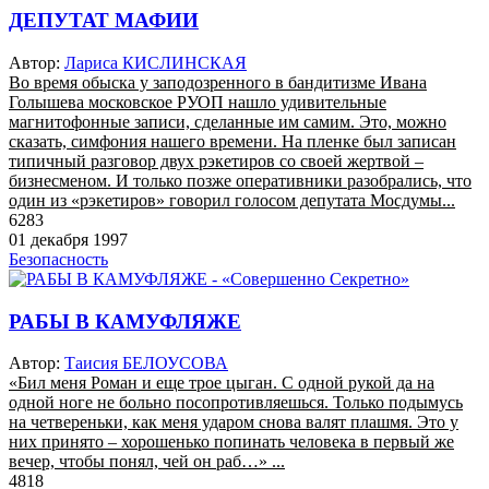
ДЕПУТАТ МАФИИ
Автор:
Лариса КИСЛИНСКАЯ
Во время обыска у заподозренного в бандитизме Ивана
Голышева московское РУОП нашло удивительные
магнитофонные записи, сделанные им самим. Это, можно
сказать, симфония нашего времени. На пленке был записан
типичный разговор двух рэкетиров со своей жертвой –
бизнесменом. И только позже оперативники разобрались, что
один из «рэкетиров» говорил голосом депутата Мосдумы...
6283
01 декабря 1997
Безопасность
РАБЫ В КАМУФЛЯЖЕ
Автор:
Таисия БЕЛОУСОВА
«Бил меня Роман и еще трое цыган. С одной рукой да на
одной ноге не больно посопротивляешься. Только подымусь
на четвереньки, как меня ударом снова валят плашмя. Это у
них принято – хорошенько попинать человека в первый же
вечер, чтобы понял, чей он раб…» ...
4818