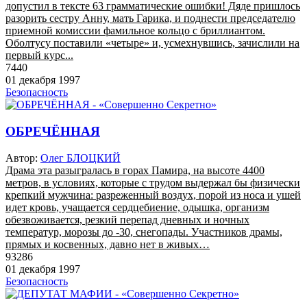
допустил в тексте 63 грамматические ошибки! Дяде пришлось
разорить сестру Анну, мать Гарика, и поднести председателю
приемной комиссии фамильное кольцо с бриллиантом.
Оболтусу поставили «четыре» и, усмехнувшись, зачислили на
первый курс...
7440
01 декабря 1997
Безопасность
ОБРЕЧЁННАЯ
Автор:
Олег БЛОЦКИЙ
Драма эта разыгралась в горах Памира, на высоте 4400
метров, в условиях, которые с трудом выдержал бы физически
крепкий мужчина: разреженный воздух, порой из носа и ушей
идет кровь, учащается сердцебиение, одышка, организм
обезвоживается, резкий перепад дневных и ночных
температур, морозы до -30, снегопады. Участников драмы,
прямых и косвенных, давно нет в живых…
93286
01 декабря 1997
Безопасность