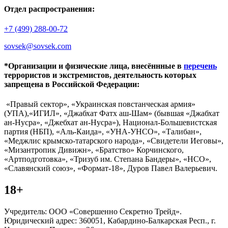
Отдел распространения:
+7 (499) 288-00-72
sovsek@sovsek.com
*Организации и физические лица, внесённные в
перечень
террористов и экстремистов, деятельность которых
запрещена в Российской Федерации:
«Правый сектор», «Украинская повстанческая армия»
(УПА),«ИГИЛ», «Джабхат Фатх аш-Шам» (бывшая «Джабхат
ан-Нусра», «Джебхат ан-Нусра»), Национал-Большевистская
партия (НБП), «Аль-Каида», «УНА-УНСО», «Талибан»,
«Меджлис крымско-татарского народа», «Свидетели Иеговы»,
«Мизантропик Дивижн», «Братство» Корчинского,
«Артподготовка», «Тризуб им. Степана Бандеры», «НСО»,
«Славянский союз», «Формат-18», Дуров Павел Валерьевич.
18+
Учредитель: ООО «Совершенно Секретно Трейд».
Юридический адрес: 360051, Кабардино-Балкарская Респ., г.