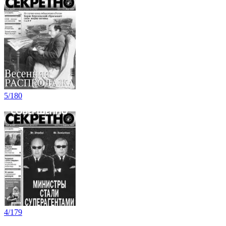
5/180
4/179