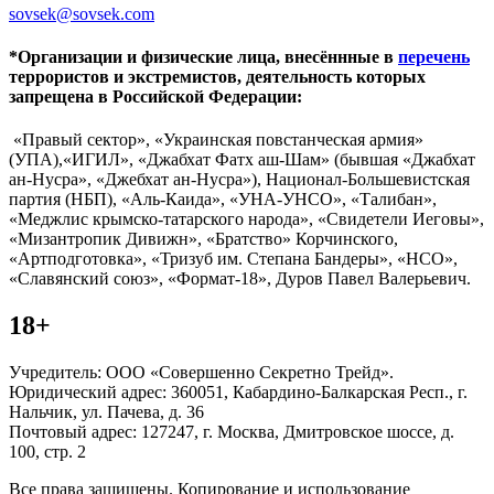
sovsek@sovsek.com
*Организации и физические лица, внесённные в
перечень
террористов и экстремистов, деятельность которых
запрещена в Российской Федерации:
«Правый сектор», «Украинская повстанческая армия»
(УПА),«ИГИЛ», «Джабхат Фатх аш-Шам» (бывшая «Джабхат
ан-Нусра», «Джебхат ан-Нусра»), Национал-Большевистская
партия (НБП), «Аль-Каида», «УНА-УНСО», «Талибан»,
«Меджлис крымско-татарского народа», «Свидетели Иеговы»,
«Мизантропик Дивижн», «Братство» Корчинского,
«Артподготовка», «Тризуб им. Степана Бандеры», «НСО»,
«Славянский союз», «Формат-18», Дуров Павел Валерьевич.
18+
Учредитель: ООО «Совершенно Секретно Трейд».
Юридический адрес: 360051, Кабардино-Балкарская Респ., г.
Нальчик, ул. Пачева, д. 36
Почтовый адрес: 127247, г. Москва, Дмитровское шоссе, д.
100, стр. 2
Все права защищены. Копирование и использование